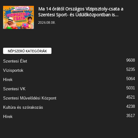
Ma 14 órától Országos Vízipisztoly-csata a
Szentesi Sport- és Üdülőközpontban is…
2026.08.08.
NÉPSZERŰ KATEGÓRIÁK
9608
Szentesi Élet
5235
Vízisportok
5064
Hírek
5031
Szentesi VK
4521
Szentesi Művelődési Központ
4238
Kultúra és szórakozás
3517
Hírek