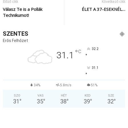
Előző cikk
Következő cikk
Válasz Te is a Pollák
ÉLET A 37-ESEKNÉL…
Technikumot!
SZENTES
Erős Felhőzet
32.2
°
C
31.1
°
31.1
°
34%
5.8m/s
51%
SZO
VAS
HÉT
KED
SZE
31
°
35
°
38
°
39
°
32
°