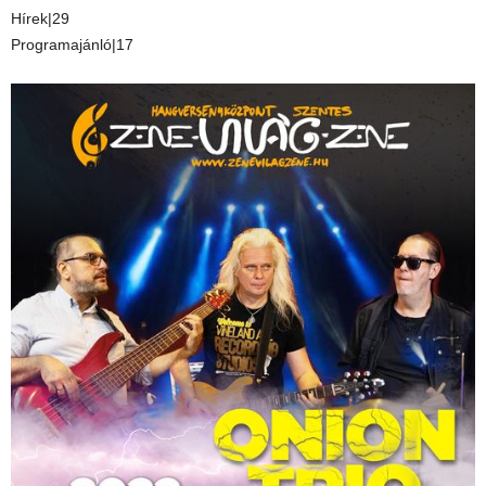
Hírek|29
Programajánló|17