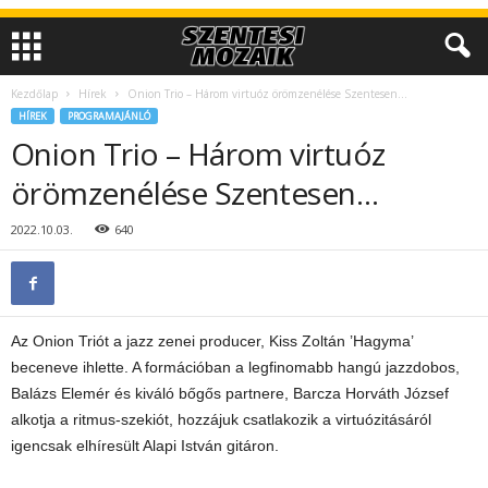
Kezdőlap
Hírek
Onion Trio – Három virtuóz örömzenélése Szentesen…
HÍREK
PROGRAMAJÁNLÓ
Onion Trio – Három virtuóz
örömzenélése Szentesen…
2022.10.03.
640
Az Onion Triót a jazz zenei producer, Kiss Zoltán ’Hagyma’
beceneve ihlette. A formációban a legfinomabb hangú jazzdobos,
Balázs Elemér és kiváló bőgős partnere, Barcza Horváth József
alkotja a ritmus-szekiót, hozzájuk csatlakozik a virtuózitásáról
igencsak elhíresült Alapi István gitáron.