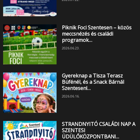
Piknik Foci Szentesen – közös
meccsnézés és családi
programok…
2026.06.23.
Gyereknap a Tisza Terasz
Büfénél, és a Snack Bárnál
Szentesen!…
2026.06.16.
STRANDNYITÓ CSALÁDI NAP A
SZENTESI
ÜDÜLŐKÖZPONTBAN!…