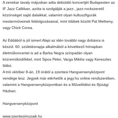
A zenekar tavaly májusban adta debütáló koncertjét Budapesten az
IF Jazz Caféban, azóta is szolgálják a jazz-, jazz-rockszerető
közönséget saját dalaikkal, valamint olyan kultuszfigurák
mesterműveinek feldolgozásaival, mint többek között Pat Metheny,
vagy Chick Corea.
Az Eddából is jól ismert Alapi az idén további nagy dobásra is
készül. 60. születésnapja alkalmából a következő hónapban
életműkoncertet is ad a Barba Negra színpadán olyan
közreműködőkkel, mint Sipos Péter, Varga Miklós vagy Keresztes
Ildikó.
A trió október 8-án, 19 órától a szentesi Hangversenyközpont
vendége lesz. Jegyek már elérhetők a jegy.hu online rendszerében,
valamint a Hangversenyközpontban és a Művelődési és Ifjúsági
Házban.
Hangversenyközpont
www.szentesimozaik.hu