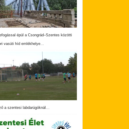
fogással épül a Csongrád–Szentes közötti
ri vasúti híd emlékhelye…
ző a szentesi labdarúgóknál…