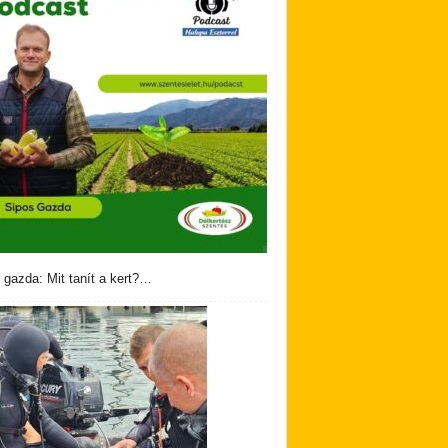
 gazda: Mit tanít a kert?…