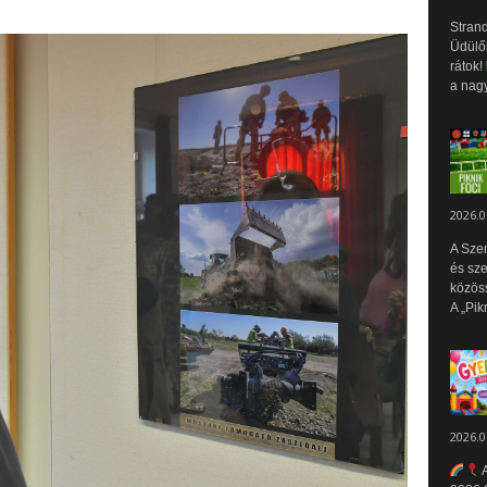
Strand
Üdülők
rátok!
a nagy
2026.0
A Sze
és sz
közös
A „Pik
2026.0
A