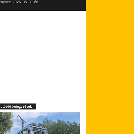
yhez. 2026. 05. 31-én...
utóbbi bejegyzések