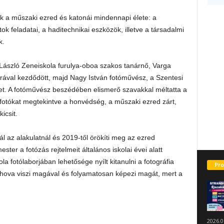
dik a műszaki ezred és katonái mindennapi élete: a
ok feladatai, a haditechnikai eszközök, illetve a társadalmi
k.
László Zeneiskola furulya-oboa szakos tanárnő, Varga
rával kezdődött, majd Nagy István fotóművész, a Szentesi
ket. A fotóművész beszédében elismerő szavakkal méltatta a
a fotókat megtekintve a honvédség, a műszaki ezred zárt,
icsit.
l az alakulatnál és 2019-től örökíti meg az ezred
er a fotózás rejtelmeit általános iskolai évei alatt
la fotólaborjában lehetősége nyílt kitanulni a fotográfia
Pro
hova viszi magával és folyamatosan képezi magát, mert a
2026.0