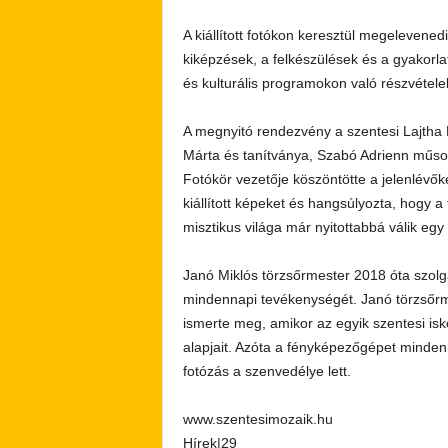
A kiállított fotókon keresztül megelevene
kiképzések, a felkészülések és a gyakorlat
és kulturális programokon való részvétele
A megnyitó rendezvény a szentesi Lajtha 
Márta és tanítványa, Szabó Adrienn műso
Fotókör vezetője köszöntötte a jelenlévő
kiállított képeket és hangsúlyozta, hogy 
misztikus világa már nyitottabbá válik egy k
Janó Miklós törzsőrmester 2018 óta szolgá
mindennapi tevékenységét. Janó törzsőrmest
ismerte meg, amikor az egyik szentesi isko
alapjait. Azóta a fényképezőgépet minden
fotózás a szenvedélye lett.
www.szentesimozaik.hu
Hírek|29