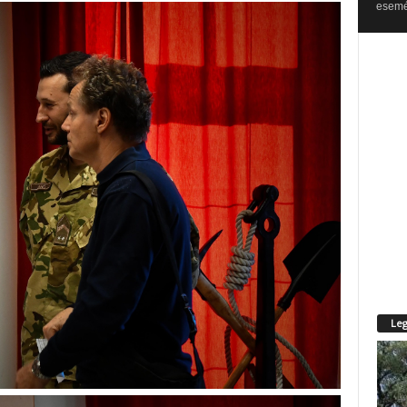
esemén
Leg