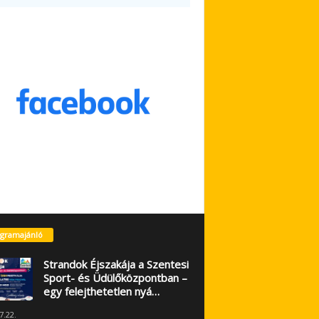
gramajánló
Strandok Éjszakája a Szentesi
Sport- és Üdülőközpontban –
egy felejthetetlen nyá…
7.22.