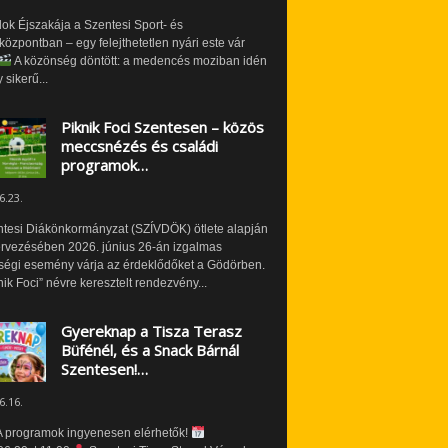
ok Éjszakája a Szentesi Sport- és
özpontban – egy felejthetetlen nyári este vár
A közönség döntött: a medencés moziban idén
 sikerű...
Piknik Foci Szentesen – közös
meccsnézés és családi
programok…
6.23.
ntesi Diákönkormányzat (SZÍVDÖK) ötlete alapján
ervezésében 2026. június 26-án izgalmas
ségi esemény várja az érdeklődőket a Gödörben.
nik Foci” névre keresztelt rendezvény...
Gyereknap a Tisza Terasz
Büfénél, és a Snack Bárnál
Szentesen!…
6.16.
 programok ingyenesen elérhetők!