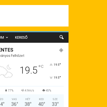
UM
KERESŐ
ENTES
ványos Felhőzet
°
19.5
°
C
19.5
°
19.5
77%
4.9m/s
45%
ZO
VAS
HÉT
KED
SZE
34
°
36
°
38
°
40
°
33
°