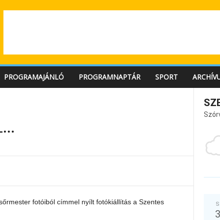
PROGRAMAJÁNLÓ
PROGRAMNAPTÁR
SPORT
ARCHÍV
SZ
Szór
L…
rmester fotóiból címmel nyílt fotókiállítás a Szentes
S