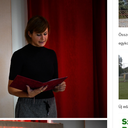
Össze
egyko
Új ed