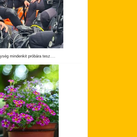
ység mindenkit próbára tesz….