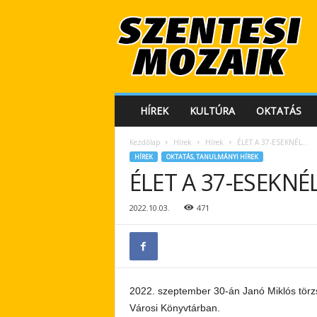
S
z
e
n
t
e
s
HÍREK
KULTÚRA
OKTATÁS
i
M
Kezdőlap
Hírek
Hírek
ÉLET A 37-ESEKNÉL…
o
HÍREK
OKTATÁS, TANULMÁNYI HÍREK
z
ÉLET A 37-ESEKNÉ
a
i
k
2022.10.03.
471
2022. szeptember 30-án Janó Miklós törzső
Városi Könyvtárban.