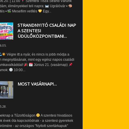
6.20. | 11:00
Szentesi Tisza Strand Várunk
dám, élményekkel teli napra:
Ugrálóvár •
tés •
Mesefilm vetítés
Egy...
STRANDNYITÓ CSALÁDI NAP
A SZENTESI
ÜDÜLŐKÖZPONTBAN!…
6.05.
Végre itt a nyár, és nincs is jobb módja a
n megnyitásának, mint egy egész napos családi
amkavalkáddal!
Június 21. (vasárnap)
amok:
10:00...
MOST VASÁRNAP!…
5.28.
eknap a Tűzoltóságon
A szentesi hivatásos
ók évek óta kapcsolódnak - a szentesi gyerekek
römére - az országos "Nyitott szertárkapuk"