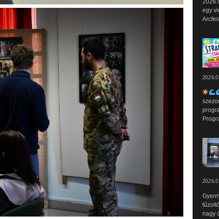
2026.0
egy vi
Arcfes
2026.0
szezo
progr
Progr
2026.0
Gyerm
tűzolt
nagy ö