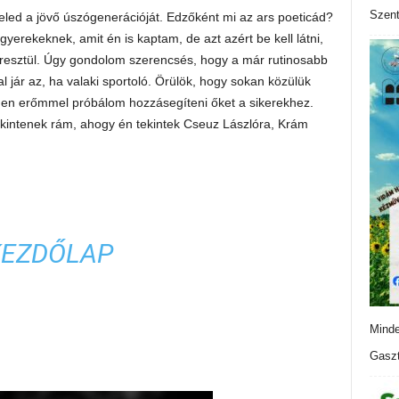
Szen
led a jövő úszógenerációját. Edzőként mi az ars poeticád?
gyerekeknek, amit én is kaptam, de azt azért be kell látni,
esztül. Úgy gondolom szerencsés, hogy a már rutinosabb
 jár az, ha valaki sportoló. Örülök, hogy sokan közülük
den erőmmel próbálom hozzásegíteni őket a sikerekhez.
kintenek rám, ahogy én tekintek Cseuz Lászlóra, Krám
KEZDŐLAP
Minde
Gaszt