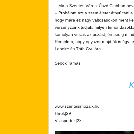
– Ma a Szentes Városi Úszó Clubban neve
– Próbálom azt a szemléletet átnyújtani a 
hogy mára ez nagy változásokon ment ker
versenyzőink tudják, milyen lemondásokkal
komolyan veszik az úszást, én pedig min
Remélem, hogy egyszer majd ők is úgy te
Lehelre és Tóth Gyulára.
Sebők Tamás
www.szentesimozaik.hu
Hírek|29
Vízisportok|23