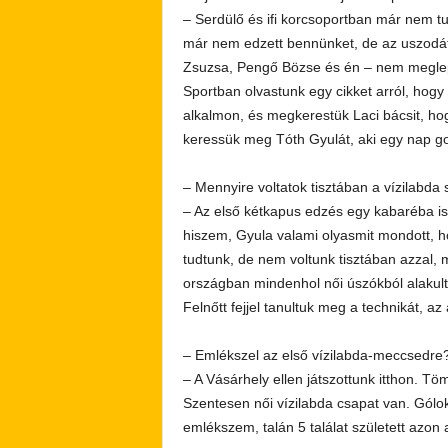
– Serdülő és ifi korcsoportban már nem tu
már nem edzett bennünket, de az uszodát
Zsuzsa, Pengő Bözse és én – nem meglep
Sportban olvastunk egy cikket arról, hogy
alkalmon, és megkerestük Laci bácsit, hog
keressük meg Tóth Gyulát, aki egy nap gon
– Mennyire voltatok tisztában a vízilabda 
– Az első kétkapus edzés egy kabaréba is 
hiszem, Gyula valami olyasmit mondott, h
tudtunk, de nem voltunk tisztában azzal, 
országban mindenhol női úszókból alakult
Felnőtt fejjel tanultuk meg a technikát, az
– Emlékszel az első vízilabda-meccsedre
– A Vásárhely ellen játszottunk itthon. Tö
Szentesen női vízilabda csapat van. Gólo
emlékszem, talán 5 találat született azon