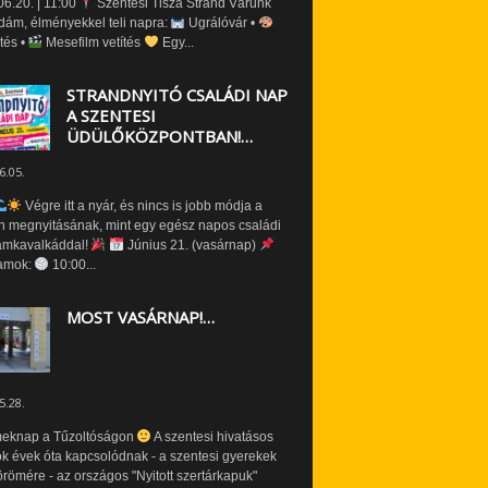
6.20. | 11:00
Szentesi Tisza Strand Várunk
dám, élményekkel teli napra:
Ugrálóvár •
tés •
Mesefilm vetítés
Egy...
STRANDNYITÓ CSALÁDI NAP
A SZENTESI
ÜDÜLŐKÖZPONTBAN!…
6.05.
Végre itt a nyár, és nincs is jobb módja a
n megnyitásának, mint egy egész napos családi
amkavalkáddal!
Június 21. (vasárnap)
amok:
10:00...
MOST VASÁRNAP!…
5.28.
eknap a Tűzoltóságon
A szentesi hivatásos
ók évek óta kapcsolódnak - a szentesi gyerekek
römére - az országos "Nyitott szertárkapuk"