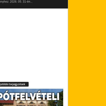
yhez. 2026. 05. 31-én...
utóbbi bejegyzések