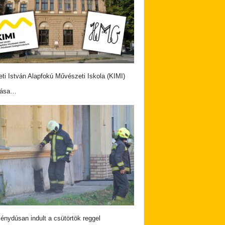
eti István Alapfokú Művészeti Iskola (KIMI)
vása…
nydúsan indult a csütörtök reggel