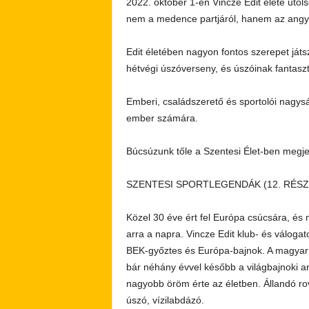
2022. október 1-én Vincze Edit élete utol
nem a medence partjáról, hanem az angyal
Edit életében nagyon fontos szerepet játs
hétvégi úszóverseny, és úszóinak fantaszti
Emberi, családszerető és sportolói nagy
ember számára.
Búcsúzunk tőle a Szentesi Élet-ben me
SZENTESI SPORTLEGENDÁK (12. RÉSZ)
Közel 30 éve ért fel Európa csúcsára, é
arra a napra. Vincze Edit klub- és válogat
BEK-győztes és Európa-bajnok. A magyar n
bár néhány évvel később a világbajnoki a
nagyobb öröm érte az életben. Állandó ro
úszó, vízilabdázó.