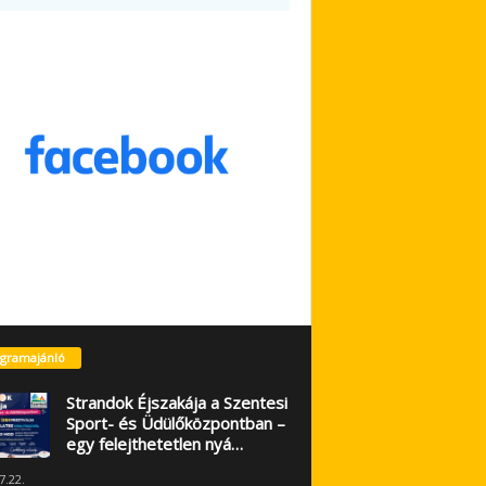
gramajánló
Strandok Éjszakája a Szentesi
Sport- és Üdülőközpontban –
egy felejthetetlen nyá…
7.22.