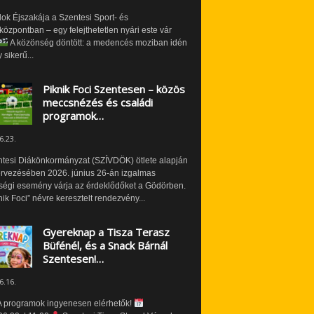
ok Éjszakája a Szentesi Sport- és
özpontban – egy felejthetetlen nyári este vár
A közönség döntött: a medencés moziban idén
 sikerű...
Piknik Foci Szentesen – közös
meccsnézés és családi
programok…
6.23.
ntesi Diákönkormányzat (SZÍVDÖK) ötlete alapján
ervezésében 2026. június 26-án izgalmas
ségi esemény várja az érdeklődőket a Gödörben.
nik Foci” névre keresztelt rendezvény...
Gyereknap a Tisza Terasz
Büfénél, és a Snack Bárnál
Szentesen!…
6.16.
 programok ingyenesen elérhetők!