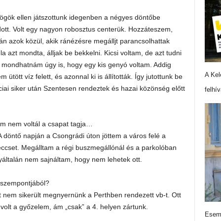
ögök ellen játszottunk idegenben a négyes döntőbe
dott. Volt egy nagyon robosztus centerük. Hozzáteszem,
stán azok közül, akik ránézésre megálljt parancsolhattak
azt mondta, álljak be bekkelni. Kicsi voltam, de azt tudni
m, mondhatnám úgy is, hogy egy kis genyó voltam. Addig
A Kel
ött víz felett, és azonnal ki is állították. Így jutottunk be
iai siker után Szentesen rendeztek és hazai közönség előtt
felhí
 ám nem voltál a csapat tagja…
 döntő napján a Csongrádi úton jöttem a város felé a
eccset. Megálltam a régi buszmegállónál és a parkolóban
yáltalán nem sajnáltam, hogy nem lehetek ott.
 szempontjából?
t nem sikerült megnyernünk a Perthben rendezett vb-t. Ott
olt a győzelem, ám „csak” a 4. helyen zártunk.
Esemé