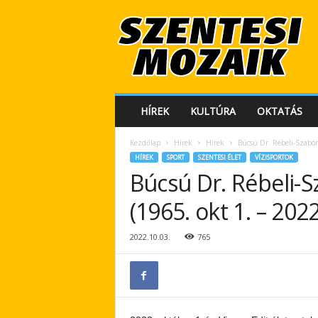
S
z
e
n
t
e
s
HÍREK
KULTÚRA
OKTATÁS
i
M
Kezdőlap
Hírek
Hírek
Búcsú Dr. Rébeli-Szabón
o
HÍREK
SPORT
SZENTESI ÉLET
VÍZISPORTOK
z
Búcsú Dr. Rébeli-S
a
i
(1965. okt 1. – 2022
k
2022.10.03.
765