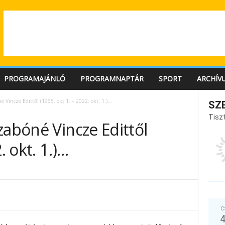
PROGRAMAJÁNLÓ
PROGRAMNAPTÁR
SPORT
ARCHÍV
é Vincze Edittől (1965. okt 1. – 2022. okt. 1.)…
SZ
Tiszt
zabóné Vincze Edittől
. okt. 1.)…
C