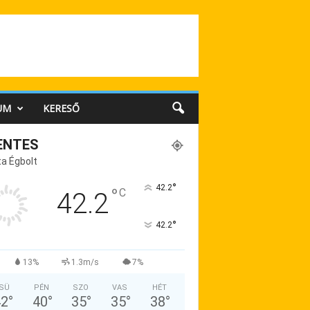
UM
KERESŐ
ENTES
a Égbolt
°
42.2
°
C
42.2
°
42.2
13%
1.3m/s
7%
SÜ
PÉN
SZO
VAS
HÉT
42
°
40
°
35
°
35
°
38
°