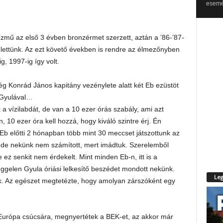
esemén
Vízmű az első 3 évben bronzérmet szerzett, aztán a ’86-’87-
lettünk. Az ezt követő években is rendre az élmezőnyben
, 1997-ig így volt.
még Konrád János kapitány vezénylete alatt két Eb ezüstöt
h Gyulával…
a vízilabdát, de van a 10 ezer órás szabály, ami azt
 10 ezer óra kell hozzá, hogy kiváló szintre érj. Én
 Eb előtti 2 hónapban több mint 30 meccset játszottunk az
 de nekünk nem számított, mert imádtuk. Szerelemből
e ez senkit nem érdekelt. Mint minden Eb-n, itt is a
eggelen Gyula óriási lelkesítő beszédet mondott nekünk.
Leg
k. Az egészet megtetézte, hogy amolyan zárszóként egy
l Európa csúcsára, megnyertétek a BEK-et, az akkor már