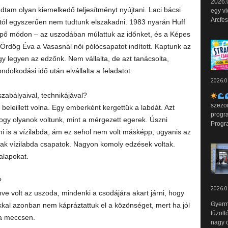
2026.0
dtam olyan kiemelkedő teljesítményt nyújtani. Laci bácsi
egy vi
Arcfes
ól egyszerűen nem tudtunk elszakadni. 1983 nyarán Huff
ő módon – az uszodában múlattuk az időnket, és a Képes
 Ördög Éva a Vasasnál női pólócsapatot indított. Kaptunk az
y legyen az edzőnk. Nem vállalta, de azt tanácsolta,
dolkodási idő után elvállalta a feladatot.
2026.0
szabályaival, technikájával?
szezo
beleillett volna. Egy emberként kergettük a labdát. Azt
progr
ogy olyanok voltunk, mint a mérgezett egerek. Úszni
Progr
mi is a vízilabda, ám ez sehol nem volt másképp, ugyanis az
ak vízilabda csapatok. Nagyon komoly edzések voltak.
 alapokat.
?
2026.0
mve volt az uszoda, mindenki a csodájára akart járni, hogy
Gyerm
kkal azonban nem kápráztattuk el a közönséget, mert ha jól
tűzolt
 a meccsen.
nagy ö