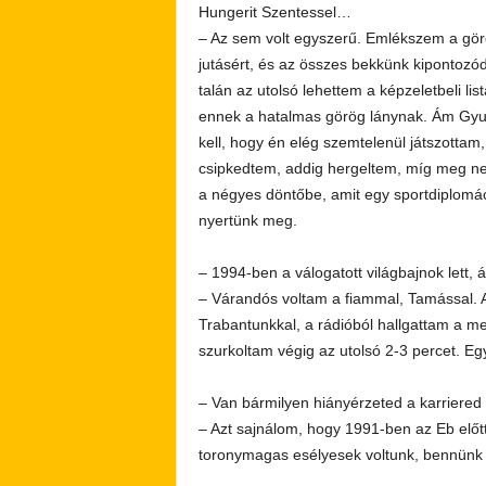
Hungerit Szentessel…
– Az sem volt egyszerű. Emlékszem a gör
jutásért, és az összes bekkünk kipontozó
talán az utolsó lehettem a képzeletbeli li
ennek a hatalmas görög lánynak. Ám Gyula 
kell, hogy én elég szemtelenül játszotta
csipkedtem, addig hergeltem, míg meg nem üt
a négyes döntőbe, amit egy sportdiplomác
nyertünk meg.
– 1994-ben a válogatott világbajnok lett,
– Várandós voltam a fiammal, Tamással. A
Trabantunkkal, a rádióból hallgattam a m
szurkoltam végig az utolsó 2-3 percet. Eg
– Van bármilyen hiányérzeted a karriered
– Azt sajnálom, hogy 1991-ben az Eb előt
toronymagas esélyesek voltunk, bennünk v