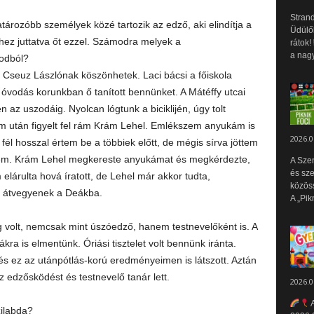
Strand
rozóbb személyek közé tartozik az edző, aki elindítja a
Üdülők
hez juttatva őt ezzel. Számodra melyek a
rátok!
a nagy
odból?
 Cseuz Lászlónak köszönhetek. Laci bácsi a főiskola
 óvodás korunkban ő tanított bennünket. A Mátéffy utcai
az uszodáig. Nyolcan lógtunk a biciklijén, úgy tolt
 után figyelt fel rám Krám Lehel. Emlékszem anyukám is
2026.0
fél hosszal értem be a többiek előtt, de mégis sírva jöttem
 lettem. Krám Lehel megkereste anyukámat és megkérdezte,
A Sze
és sz
elárulta hová íratott, de Lehel már akkor tudta,
közös
gy átvegyenek a Deákba.
A „Pik
g volt, nemcsak mint úszóedző, hanem testnevelőként is. A
kra is elmentünk. Óriási tisztelet volt bennünk iránta.
s ez az utánpótlás-korú eredményeimen is látszott. Aztán
z edzősködést és testnevelő tanár lett.
2026.0
A
zilabda?