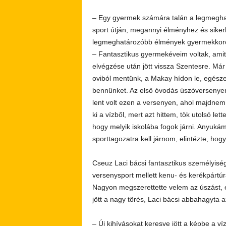
– Egy gyermek számára talán a legmeghatá
sport útján, megannyi élményhez és siker
legmeghatározóbb élmények gyermekkor
– Fantasztikus gyermekéveim voltak, amit
elvégzése után jött vissza Szentesre. Már
oviból mentünk, a Makay hídon le, egészen 
bennünket. Az első óvodás úszóversenyem
lent volt ezen a versenyen, ahol majdnem 
ki a vízből, mert azt hittem, tök utolsó
hogy melyik iskolába fogok járni. Anyukám 
sporttagozatra kell járnom, elintézte, ho
Cseuz Laci bácsi fantasztikus személyisé
versenysport mellett kenu- és kerékpártúrá
Nagyon megszerettette velem az úszást, é
jött a nagy törés, Laci bácsi abbahagyta a
– Új kihívásokat keresve jött a képbe a ví