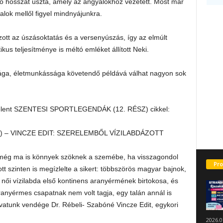
só hosszát úszta, amely az angyalokhoz vezetett. Most már
ok mellől figyel mindnyájunkra.
zott az úszásoktatás és a versenyúszás, így az elmúlt
kus teljesítménye is méltó emléket állított Neki.
sága, életmunkássága követendő példává válhat nagyon sok
gjelent SZENTESI SPORTLEGENDÁK (12. RÉSZ) cikkel:
 – VINCZE EDIT: SZERELEMBŐL VÍZILABDÁZOTT
s még ma is könnyek szöknek a szemébe, ha visszagondol
Pro
ott szinten is megízlelte a sikert: többszörös magyar bajnok,
ői vízilabda első kontinens aranyérmének birtokosa, és
ranyérmes csapatnak nem volt tagja, egy talán annál is
vatunk vendége Dr. Rébeli- Szabóné Vincze Edit, egykori
2026.0