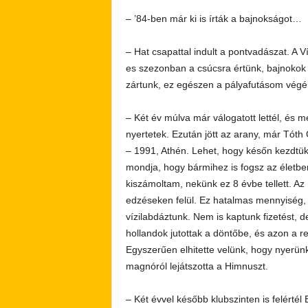
– ’84-ben már ki is írták a bajnokságot…
– Hat csapattal indult a pontvadászat. A 
es szezonban a csúcsra értünk, bajnokok 
zártunk, ez egészen a pályafutásom végéig
– Két év múlva már válogatott lettél, és 
nyertetek. Ezután jött az arany, már Tót
– 1991, Athén. Lehet, hogy későn kezdtük 
mondja, hogy bármihez is fogsz az életben,
kiszámoltam, nekünk ez 8 évbe tellett. Az
edzéseken felül. Ez hatalmas mennyiség,
vízilabdáztunk. Nem is kaptunk fizetést, d
hollandok jutottak a döntőbe, és azon a r
Egyszerűen elhitette velünk, hogy nyerün
magnóról lejátszotta a Himnuszt.
– Két évvel később klubszinten is felérté