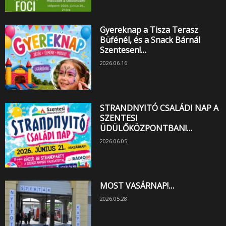
Gyereknap a Tisza Terasz
Büfénél, és a Snack Bárnál
Szentesen!…
2026.06.16.
STRANDNYITÓ CSALÁDI NAP A
SZENTESI
ÜDÜLŐKÖZPONTBAN!…
2026.06.05.
MOST VASÁRNAP!…
2026.05.28.