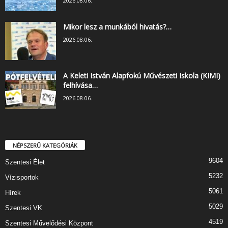
2026.08.06.
Mikor lesz a munkából hivatás?…
2026.08.06.
A Keleti István Alapfokú Művészeti Iskola (KIMI)
felhívása…
2026.08.06.
NÉPSZERŰ KATEGÓRIÁK
9604
Szentesi Élet
5232
Vízisportok
5061
Hírek
5029
Szentesi VK
4519
Szentesi Művelődési Központ