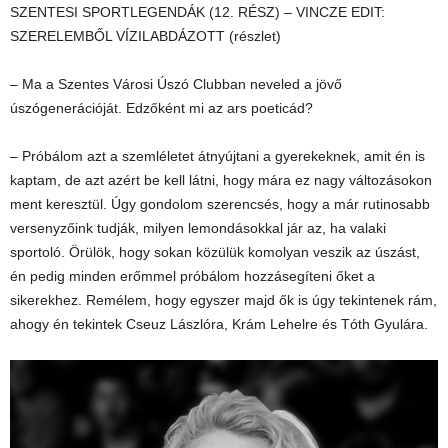
SZENTESI SPORTLEGENDÁK (12. RÉSZ) – VINCZE EDIT:
SZERELEMBŐL VÍZILABDÁZOTT (részlet)
– Ma a Szentes Városi Úszó Clubban neveled a jövő
úszógenerációját. Edzőként mi az ars poeticád?
– Próbálom azt a szemléletet átnyújtani a gyerekeknek, amit én is
kaptam, de azt azért be kell látni, hogy mára ez nagy változásokon
ment keresztül. Úgy gondolom szerencsés, hogy a már rutinosabb
versenyzőink tudják, milyen lemondásokkal jár az, ha valaki
sportoló. Örülök, hogy sokan közülük komolyan veszik az úszást,
én pedig minden erőmmel próbálom hozzásegíteni őket a
sikerekhez. Remélem, hogy egyszer majd ők is úgy tekintenek rám,
ahogy én tekintek Cseuz Lászlóra, Krám Lehelre és Tóth Gyulára.