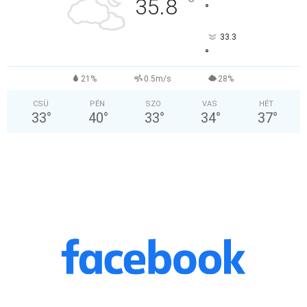
°
35.8
°
33.3
°
21%
0.5m/s
28%
CSÜ
PÉN
SZO
VAS
HÉT
33
°
40
°
33
°
34
°
37
°