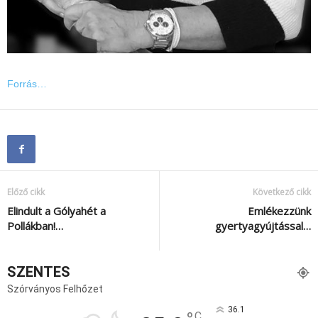
Forrás…
Előző cikk
Következő cikk
Elindult a Gólyahét a
Emlékezzünk
Pollákban!…
gyertyagyújtással…
SZENTES
Szórványos Felhőzet
36.1
C