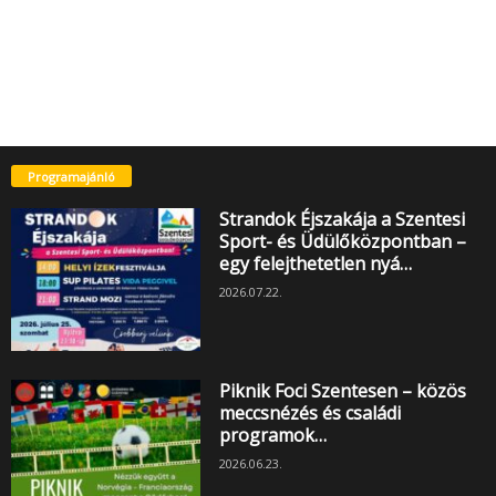
Programajánló
Strandok Éjszakája a Szentesi
Sport- és Üdülőközpontban –
egy felejthetetlen nyá…
2026.07.22.
Piknik Foci Szentesen – közös
meccsnézés és családi
programok…
2026.06.23.