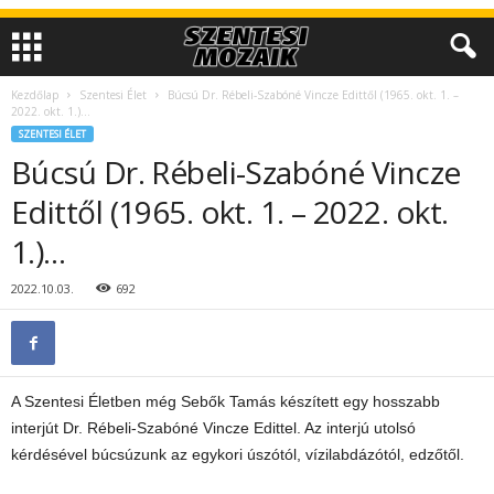
Kezdőlap
Szentesi Élet
Búcsú Dr. Rébeli-Szabóné Vincze Edittől (1965. okt. 1. –
2022. okt. 1.)…
SZENTESI ÉLET
Búcsú Dr. Rébeli-Szabóné Vincze
Edittől (1965. okt. 1. – 2022. okt.
1.)…
2022.10.03.
692
A Szentesi Életben még Sebők Tamás készített egy hosszabb
interjút Dr. Rébeli-Szabóné Vincze Edittel. Az interjú utolsó
kérdésével búcsúzunk az egykori úszótól, vízilabdázótól, edzőtől.