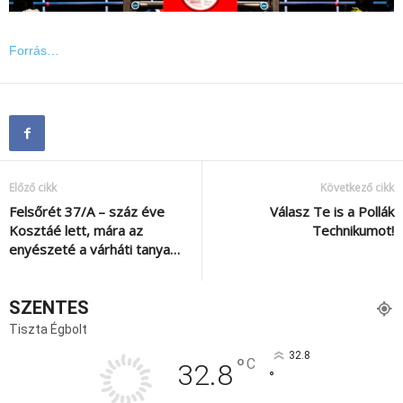
Forrás…
Előző cikk
Következő cikk
Felsőrét 37/A – száz éve
Válasz Te is a Pollák
Kosztáé lett, mára az
Technikumot!
enyészeté a várháti tanya…
SZENTES
Tiszta Égbolt
32.8
°
C
32.8
°