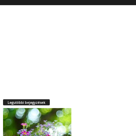
Legutóbbi bejegyzések