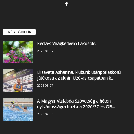
MÉG TÖBB HÍR
Kedves Virágkedvelő Lakosok!…
2026.08.07.
Elizaveta Ashanina, klubunk utánpótláskorú
játékosa az ukrán U20-as csapatban k…
2026.08.07.
A Magyar Vízilabda Szövetség a héten
nyilvánosságra hozta a 2026/27-es OB...
2026.08.06.