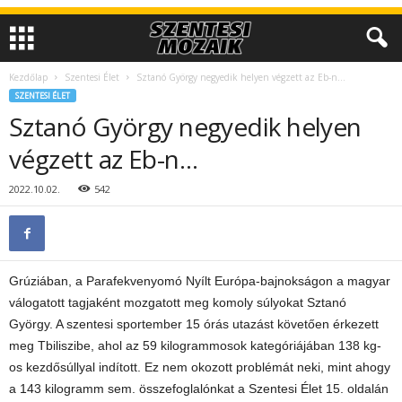
Kezdőlap
Szentesi Élet
Sztanó György negyedik helyen végzett az Eb-n…
SZENTESI ÉLET
Sztanó György negyedik helyen
végzett az Eb-n…
2022.10.02.
542
Grúziában, a Parafekvenyomó Nyílt Európa-bajnokságon a magyar
válogatott tagjaként mozgatott meg komoly súlyokat Sztanó
György. A szentesi sportember 15 órás utazást követően érkezett
meg Tbiliszibe, ahol az 59 kilogrammosok kategóriájában 138 kg-
os kezdősúllyal indított. Ez nem okozott problémát neki, mint ahogy
a 143 kilogramm sem. összefoglalónkat a Szentesi Élet 15. oldalán