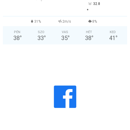
32.8
°
31%
2m/s
8%
PÉN
SZO
VAS
HÉT
KED
38
°
33
°
35
°
38
°
41
°