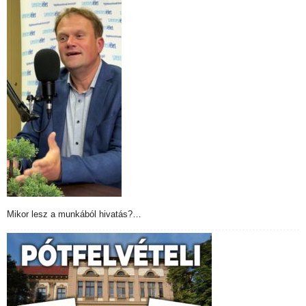
Mikor lesz a munkából hivatás?…