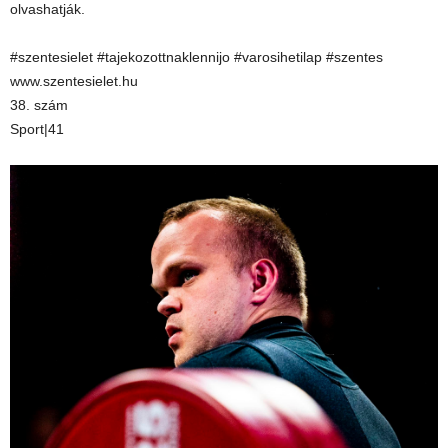
olvashatják.
#szentesielet #tajekozottnaklennijo #varosihetilap #szentes
www.szentesielet.hu
38. szám
Sport|41