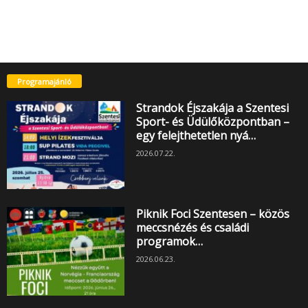
Programajánló
Strandok Éjszakája a Szentesi
Sport- és Üdülőközpontban –
egy felejthetetlen nyá…
2026.07.22.
Piknik Foci Szentesen – közös
meccsnézés és családi
programok…
2026.06.23.