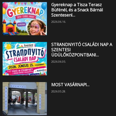
Gyereknap a Tisza Terasz
Büfénél, és a Snack Bárnál
Szentesen!…
2026.06.16.
STRANDNYITÓ CSALÁDI NAP A
SZENTESI
ÜDÜLŐKÖZPONTBAN!…
2026.06.05.
MOST VASÁRNAP!…
2026.05.28.