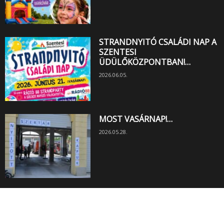
STRANDNYITÓ CSALÁDI NAP A
SZENTESI
ÜDÜLŐKÖZPONTBAN!…
2026.06.05.
MOST VASÁRNAP!…
2026.05.28.