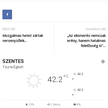
Előző cikk
Következő cikk
Mozgalmas hetet zártak
„Az elismerés nemcsak
versenyzőink…
erény, hanem hatalmas
felelősség is”…
SZENTES
Tiszta Égbolt
42.2
°
C
42.2
°
42.2
°
13%
1.3m/s
9%