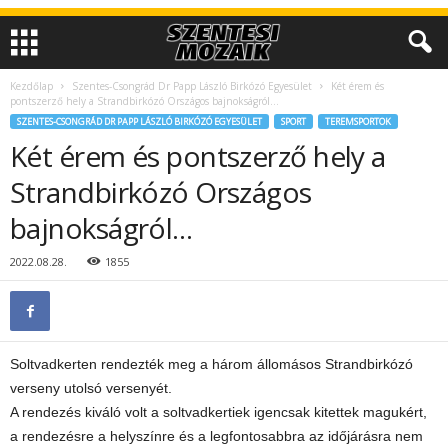
Kezdőlap
Szentes-Csongrád Dr Papp László Birkózó Egyesület
Két érem és
pontszerző hely a Strandbirkózó Országos bajnokságról…
SZENTES-CSONGRÁD DR PAPP LÁSZLÓ BIRKÓZÓ EGYESÜLET
SPORT
TEREMSPORTOK
Két érem és pontszerző hely a
Strandbirkózó Országos
bajnokságról…
2022.08.28.
1855
Soltvadkerten rendezték meg a három állomásos Strandbirkózó
verseny utolsó versenyét.
A rendezés kiváló volt a soltvadkertiek igencsak kitettek magukért,
a rendezésre a helyszínre és a legfontosabbra az időjárásra nem