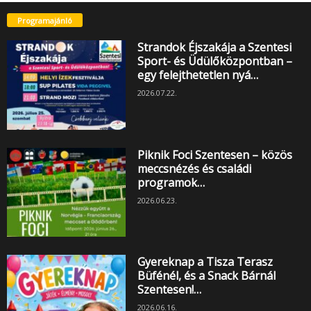
Programajánló
Strandok Éjszakája a Szentesi
Sport- és Üdülőközpontban –
egy felejthetetlen nyá…
2026.07.22.
Piknik Foci Szentesen – közös
meccsnézés és családi
programok…
2026.06.23.
Gyereknap a Tisza Terasz
Büfénél, és a Snack Bárnál
Szentesen!…
2026.06.16.