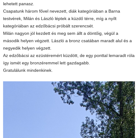
lehetett panasz.
Csapatunk három fővel nevezett, diák kategóriában a Barna
testvérek, Milán és László léptek a küzdő térre, míg a nyílt
kategóriában az edzőbácsi próbált szerencsét.
Milán nagyon jól kezdett és meg sem állt a döntőig, végül a
második helyen végzett. László a bronz csatában maradt alul és a
negyedik helyen végzett.
Az edzőbácsi az ezüstéremért küzdött, de egy ponttal lemaradt róla
így ismét egy bronzéremmel lett gazdagabb.
Gratulálunk mindenkinek.