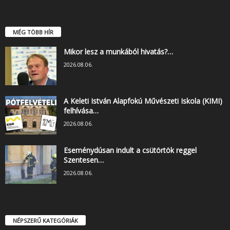
MÉG TÖBB HÍR
Mikor lesz a munkából hivatás?…
2026.08.06.
A Keleti István Alapfokú Művészeti Iskola (KIMI)
felhívása…
2026.08.06.
Eseménydúsan indult a csütörtök reggel
Szentesen…
2026.08.06.
NÉPSZERŰ KATEGÓRIÁK