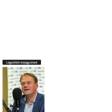
Legutóbbi bejegyzések