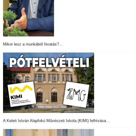
Mikor lesz a munkából hivatás?…
A Keleti István Alapfokú Művészeti Iskola (KIMI) felhívása…