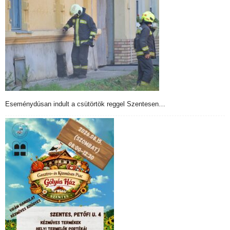
Eseménydúsan indult a csütörtök reggel Szentesen…