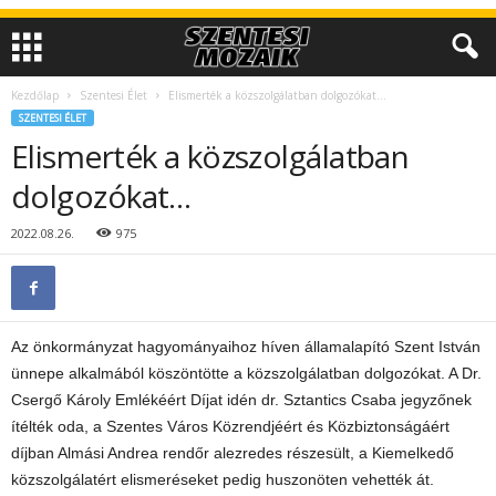
Kezdőlap
Szentesi Élet
Elismerték a közszolgálatban dolgozókat…
SZENTESI ÉLET
Elismerték a közszolgálatban
dolgozókat…
2022.08.26.
975
Az önkormányzat hagyományaihoz híven államalapító Szent István
ünnepe alkalmából köszöntötte a közszolgálatban dolgozókat. A Dr.
Csergő Károly Emlékéért Díjat idén dr. Sztantics Csaba jegyzőnek
ítélték oda, a Szentes Város Közrendjéért és Közbiztonságáért
díjban Almási Andrea rendőr alezredes részesült, a Kiemelkedő
közszolgálatért elismeréseket pedig huszonöten vehették át.