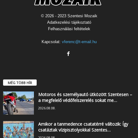
© 2026 - 2023 Szentesi Mozaik
Adatkezelési tájékoztató
Felhasználási feltételek
Kapcsolat:
vferenc@t-email.hu
MÉG TÖBB HÍR
Motoros és személyautó ütközött Szentesen –
a megfelelő védőfelszerelés sokat me…
2026.08.08.
Amikor a tanmedence csatatérré változik: Így
csatáztak vízipisztolyokkal Szentes…
2026.08.08.