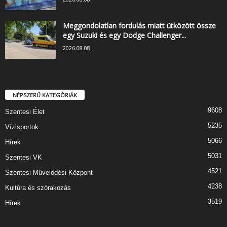
Meggondolatlan fordulás miatt ütközött össze
egy Suzuki és egy Dodge Challenger...
2026.08.08.
NÉPSZERŰ KATEGÓRIÁK
9608
Szentesi Élet
5235
Vízisportok
5066
Hírek
5031
Szentesi VK
4521
Szentesi Művelődési Központ
4238
Kultúra és szórakozás
3519
Hírek