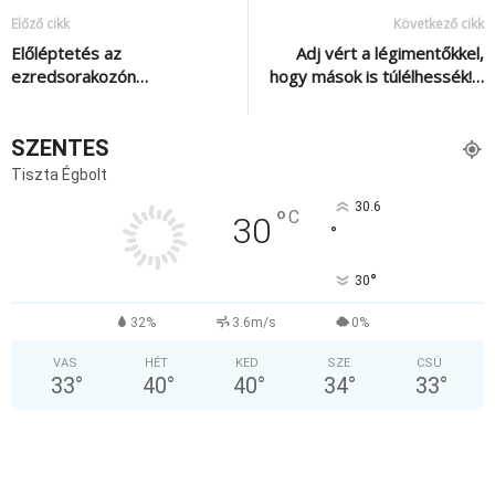
Előző cikk
Következő cikk
Előléptetés az
Adj vért a légimentőkkel,
ezredsorakozón…
hogy mások is túlélhessék!…
SZENTES
Tiszta Égbolt
30.6
°
C
30
°
°
30
32%
3.6m/s
0%
VAS
HÉT
KED
SZE
CSÜ
33
°
40
°
40
°
34
°
33
°