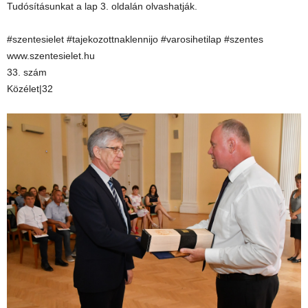
Tudósításunkat a lap 3. oldalán olvashatják.
#szentesielet #tajekozottnaklennijo #varosihetilap #szentes
www.szentesielet.hu
33. szám
Közélet|32