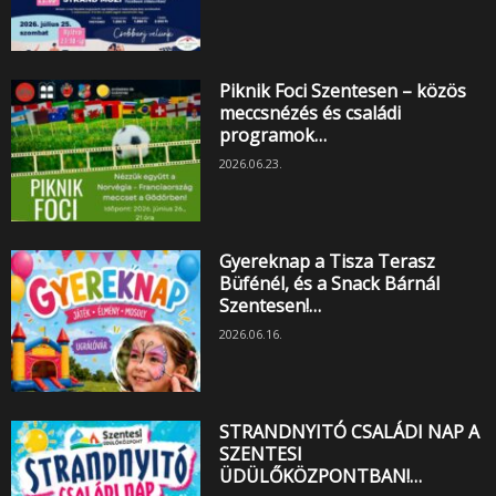
Piknik Foci Szentesen – közös
meccsnézés és családi
programok…
2026.06.23.
Gyereknap a Tisza Terasz
Büfénél, és a Snack Bárnál
Szentesen!…
2026.06.16.
STRANDNYITÓ CSALÁDI NAP A
SZENTESI
ÜDÜLŐKÖZPONTBAN!…