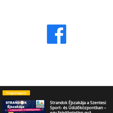
Programajánló
Strandok Éjszakája a Szentesi
Sport- és Üdülőközpontban –
egy felejthetetlen nyá…