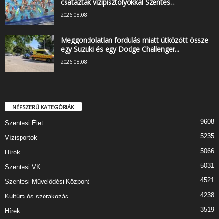
csatáztak vízipisztolyokkal Szentes…
2026.08.08.
Meggondolatlan fordulás miatt ütközött össze
egy Suzuki és egy Dodge Challenger...
2026.08.08.
NÉPSZERŰ KATEGÓRIÁK
9608
Szentesi Élet
5235
Vízisportok
5066
Hírek
5031
Szentesi VK
4521
Szentesi Művelődési Központ
4238
Kultúra és szórakozás
3519
Hírek