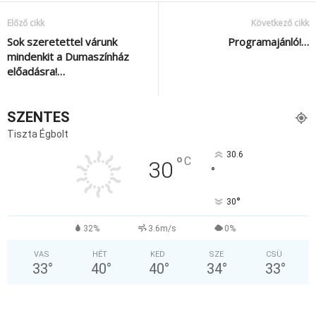
Előző cikk
Következő cikk
Sok szeretettel várunk
Programajánló!…
mindenkit a Dumaszínház
előadásra!…
SZENTES
Tiszta Égbolt
30.6
°
C
30
°
°
30
32%
3.6m/s
0%
VAS
HÉT
KED
SZE
CSÜ
33
°
40
°
40
°
34
°
33
°