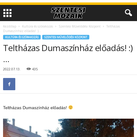
Kezdőlap
Kultúra és szórakozás
Szentesi Művelődési Központ
Teltházas
Dumaszínház előadás! :)…
KULTÚRA ÉS SZÓRAKOZÁS
SZENTESI MŰVELŐDÉSI KÖZPONT
Teltházas Dumaszínház előadás! :)
…
2022.07.13.
435
Teltházas Dumaszínház előadás!