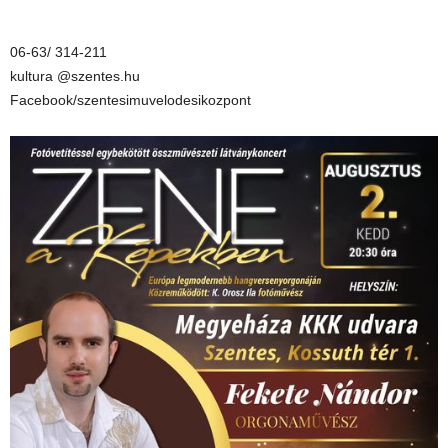
06-63/ 314-211
kultura @szentes.hu
Facebook/szentesimuvelodesikozpont