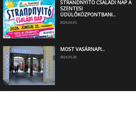
STRANDNYITÓ CSALÁDI NAP A
SZENTESI
ÜDÜLŐKÖZPONTBAN!…
2026.06.05.
MOST VASÁRNAP!…
2026.05.28.