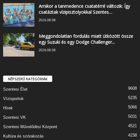
Amikor a tanmedence csatatérré változik: Így
csatáztak vízipisztolyokkal Szentes…
2026.08.08.
Meggondolatlan fordulás miatt ütközött össze
egy Suzuki és egy Dodge Challenger...
2026.08.08.
NÉPSZERŰ KATEGÓRIÁK
9608
Szentesi Élet
5235
Vízisportok
5066
Hírek
5031
Szentesi VK
4521
Szentesi Művelődési Központ
4238
Kultúra és szórakozás