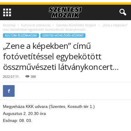
Kezdőlap
Kultúra és szórakozás
Szentesi Művelődési Központ
„Zene a képekben”
című fotóvetítéssel egybekötött összművészeti látványkoncert…
KULTÚRA ÉS SZÓRAKOZÁS
SZENTESI MŰVELŐDÉSI KÖZPONT
„Zene a képekben” című
fotóvetítéssel egybekötött
összművészeti látványkoncert…
2022.07.11.
388
Megyeháza KKK udvara (Szentes, Kossuth tér 1.)
Augusztus 2. 20.30 óra
Esőnap: 08. 03.