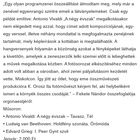
„Egy olyan programzenei összeállítást álmodtam meg, mely már a
zenével egyenrangú szintre emeli a látványelemeket. Csak egy
példát említve: Antonio Vivaldi „A négy évszak” megalkotásakor
nem elégedett meg azzal, hogy címet adott kompozíciójának, egy-
egy verssel, illetve néhány mondattal is megfogalmazta zenéjének
tartalmát, mely képleírások a kottában is megtalálhatók. A
hangversenyek folyamán a közönség azokat a fényképeket láthatja
a kivetítőn, amelyek a zeneszerzők lelki szemei előtt is lebeghettek
a művek megalkotása közben. A fotósorozat elkészítéséhez minden
adott volt abban a városban, ahol zenei pályafutásom kezdetét
vette, Miskolcon. Így jött az ötlet, hogy eme összművészeti
produkcióra K. Orosz Ila fotóművészt kérjem fel, aki helybeliként
ismeri a környék összes csodáját.” – Fekete Nándor összefoglalója
orgonaestjéről.
Műsoron:
• Antonio Vivaldi: A négy évszak – Tavasz, Tél
• Ludwig van Beethoven: Holdfény szonáta, Örömóda
• Edvard Grieg: I. Peer Gynt szvit
Jegyár: 2.000 Ft