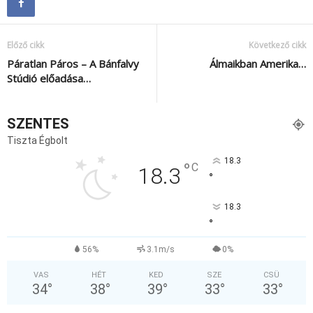
Előző cikk
Következő cikk
Páratlan Páros – A Bánfalvy
Álmaikban Amerika…
Stúdió előadása…
SZENTES
Tiszta Égbolt
18.3
°
C
18.3
°
18.3
°
56%
3.1m/s
0%
VAS
HÉT
KED
SZE
CSÜ
34
°
38
°
39
°
33
°
33
°