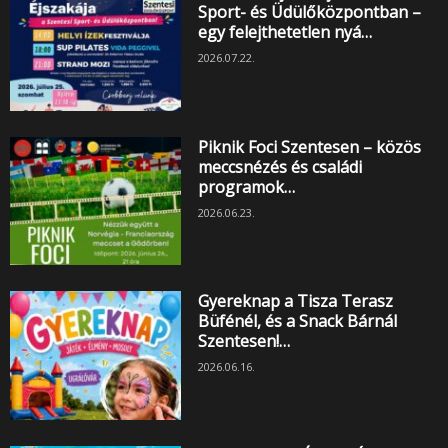
Sport- és Üdülőközpontban –
egy felejthetetlen nyá…
2026.07.22.
Piknik Foci Szentesen – közös
meccsnézés és családi
programok…
2026.06.23.
Gyereknap a Tisza Terasz
Büfénél, és a Snack Bárnál
Szentesen!…
2026.06.16.