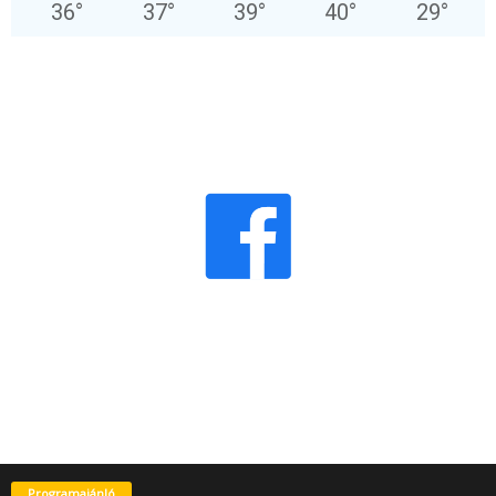
36
°
37
°
39
°
40
°
29
°
Programajánló