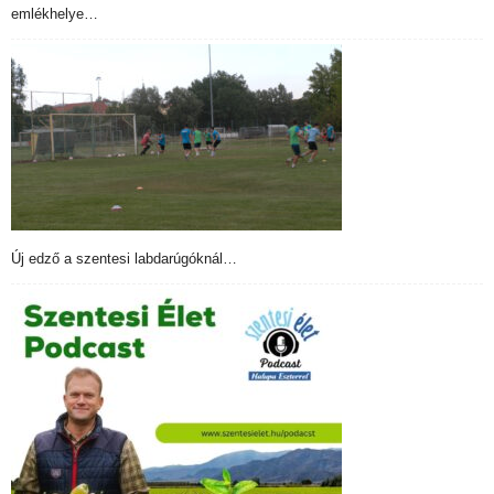
emlékhelye…
Új edző a szentesi labdarúgóknál…