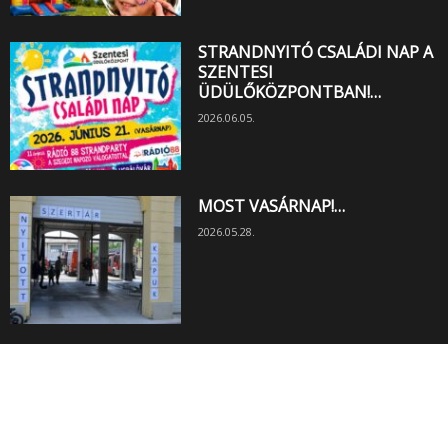
STRANDNYITÓ CSALÁDI NAP A
SZENTESI
ÜDÜLŐKÖZPONTBAN!…
2026.06.05.
MOST VASÁRNAP!…
2026.05.28.