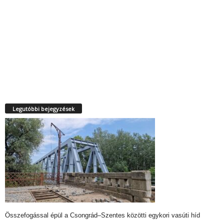
Legutóbbi bejegyzések
Összefogással épül a Csongrád–Szentes közötti egykori vasúti híd