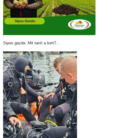
Sipos gazda: Mit tanít a kert?…