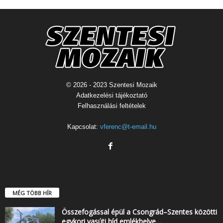
© 2026 - 2023 Szentesi Mozaik
Adatkezelési tájékoztató
Felhasználási feltételek
Kapcsolat:
vferenc@t-email.hu
MÉG TÖBB HÍR
Összefogással épül a Csongrád–Szentes közötti
egykori vasúti híd emlékhelye…