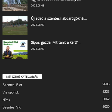
2026.08.08.
Új edző a szentesi labdarúgóknál…
2026.08.07.
Sipos gazda: Mit tanít a kert?…
2026.08.07.
NÉPSZERŰ KATEGÓRIÁK
9606
Szentesi Élet
5233
Vízisportok
5062
Hírek
5030
Szentesi VK