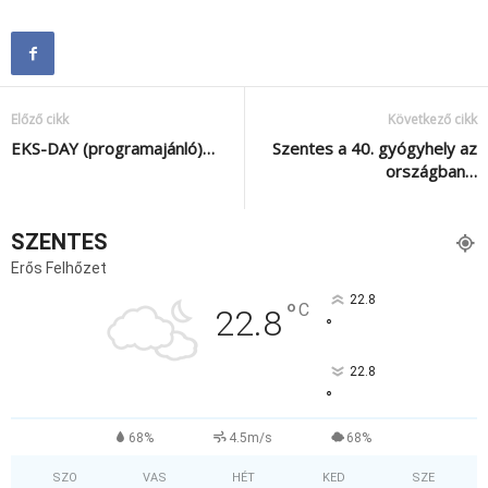
Előző cikk
Következő cikk
EKS-DAY (programajánló)…
Szentes a 40. gyógyhely az
országban…
SZENTES
Erős Felhőzet
22.8
°
C
22.8
°
22.8
°
68%
4.5m/s
68%
SZO
VAS
HÉT
KED
SZE