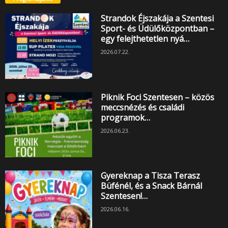
Strandok Éjszakája a Szentesi
Sport- és Üdülőközpontban –
egy felejthetetlen nyá…
2026.07.22.
Piknik Foci Szentesen – közös
meccsnézés és családi
programok…
2026.06.23.
Gyereknap a Tisza Terasz
Büfénél, és a Snack Bárnál
Szentesen!…
2026.06.16.