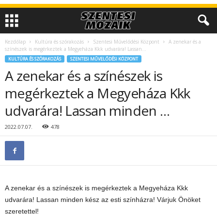
Kezdőlap
Kultúra és szórakozás
Szentesi Művelődési Központ
A zenekar és a
színészek is megérkeztek a Megyeháza Kkk udvarára! Lassan...
KULTÚRA ÉS SZÓRAKOZÁS
SZENTESI MŰVELŐDÉSI KÖZPONT
A zenekar és a színészek is
megérkeztek a Megyeháza Kkk
udvarára! Lassan minden …
2022.07.07.
478
A zenekar és a színészek is megérkeztek a Megyeháza Kkk
udvarára! Lassan minden kész az esti színházra! Várjuk Önöket
szeretettel!