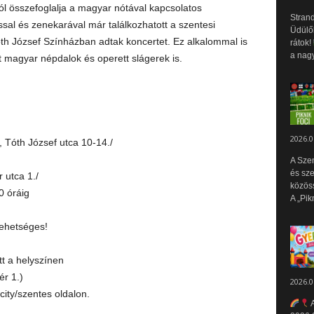
ól összefoglalja a magyar nótával kapcsolatos
Strand
ssal és zenekarával már találkozhatott a szentesi
Üdülők
th József Színházban adtak koncertet. Ez alkalommal is
rátok!
a nagy
t magyar népdalok és operett slágerek is.
2026.0
 Tóth József utca 10-14./
A Sze
és sz
 utca 1./
közös
 óráig
A „Pik
lehetséges!
tt a helyszínen
r 1.)
2026.0
city/szentes oldalon.
A