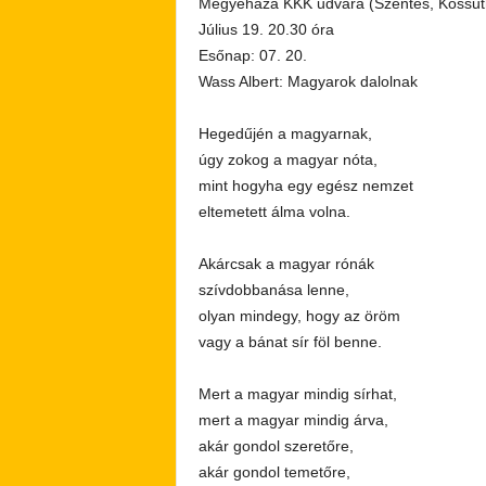
Megyeháza KKK udvara (Szentes, Kossuth
Július 19. 20.30 óra
Esőnap: 07. 20.
Wass Albert: Magyarok dalolnak
Hegedűjén a magyarnak,
úgy zokog a magyar nóta,
mint hogyha egy egész nemzet
eltemetett álma volna.
Akárcsak a magyar rónák
szívdobbanása lenne,
olyan mindegy, hogy az öröm
vagy a bánat sír föl benne.
Mert a magyar mindig sírhat,
mert a magyar mindig árva,
akár gondol szeretőre,
akár gondol temetőre,