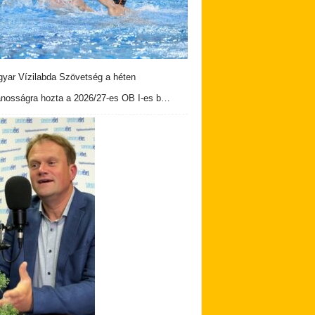
yar Vízilabda Szövetség a héten
ánosságra hozta a 2026/27-es OB I-es b…