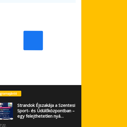
gramajánló
Strandok Éjszakája a Szentesi
Sport- és Üdülőközpontban –
egy felejthetetlen nyá…
7.22.