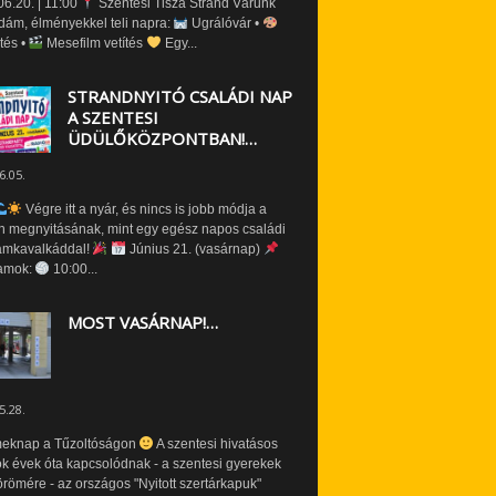
6.20. | 11:00
Szentesi Tisza Strand Várunk
dám, élményekkel teli napra:
Ugrálóvár •
tés •
Mesefilm vetítés
Egy...
STRANDNYITÓ CSALÁDI NAP
A SZENTESI
ÜDÜLŐKÖZPONTBAN!…
6.05.
Végre itt a nyár, és nincs is jobb módja a
n megnyitásának, mint egy egész napos családi
amkavalkáddal!
Június 21. (vasárnap)
amok:
10:00...
MOST VASÁRNAP!…
5.28.
eknap a Tűzoltóságon
A szentesi hivatásos
ók évek óta kapcsolódnak - a szentesi gyerekek
römére - az országos "Nyitott szertárkapuk"