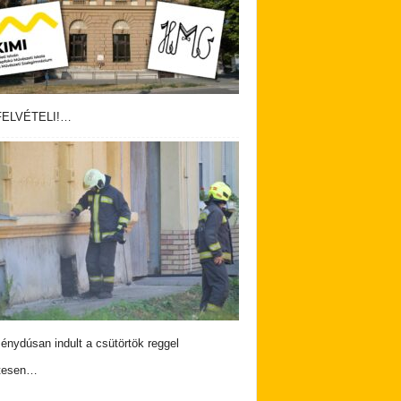
ELVÉTELI!…
nydúsan indult a csütörtök reggel
tesen…