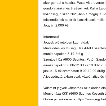
akár gondol a hazára. Wass Albert verse j
gondolatainkat és érzéseinket. Kállai Lajo
közönség, hiszen 2021-ben a megújult Tó
felcsendülnek az örök klasszikusok mellet
Jegyár: 2.000 Ft
Információ
Jegyek elővételben kaphatóak
Művelődési és Ifjúsági Ház /6600 Szentes,
munkanapokon 8-19-óráig
Szentes Ház /6600 Szentes, Petőfi Sándor
munkanapokon 8.00-12.30 és 13.00-17.00
június 15-től szombaton 9.00-12.00 óráig
A jegypénztárakban csak kézpénzfizetés 
Valamint jegyek válthatóak az előadás elő
Megyeháza KKK (6600 Szentes Kossuth té
Online jegyvásárlás a https://www.jegy.hu/