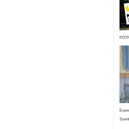
PÓTF
Esemé
Szen