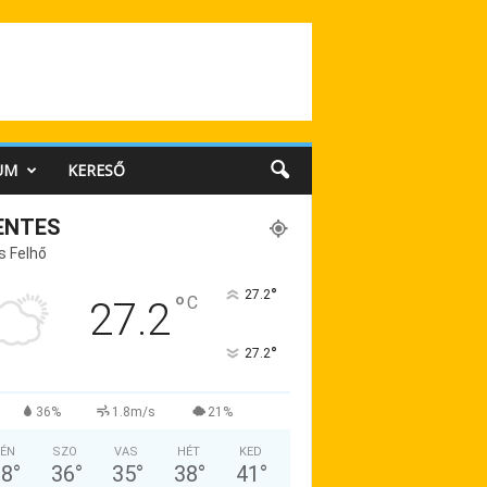
UM
KERESŐ
ENTES
s Felhő
°
27.2
°
C
27.2
°
27.2
36%
1.8m/s
21%
ÉN
SZO
VAS
HÉT
KED
38
°
36
°
35
°
38
°
41
°