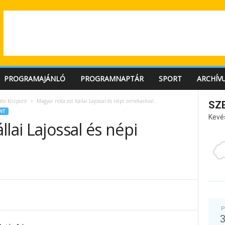
PROGRAMAJÁNLÓ
PROGRAMNAPTÁR
SPORT
ARCHÍV
ési Központ
Magyar nóta est Kállai Lajossal és népi zenekarával…
SZ
NT
Kevé
lai Lajossal és népi
P