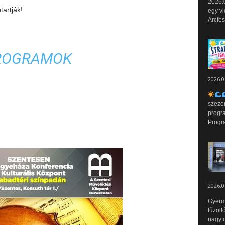
2026.0
tartják!
egy vi
Arcfes
ROGRAMOK
2026.0
szezo
progr
Progr
2026.0
Gyerm
tűzolt
nagy ö