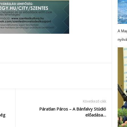
A Mag
nyilv
Következő cikk
Páratlan Páros – A Bánfalvy Stúdió
még
előadása…