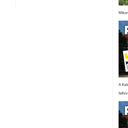
Mikor
A Kel
felhí