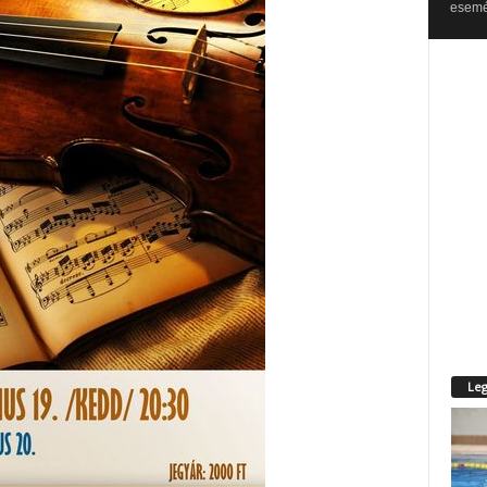
esemén
Leg