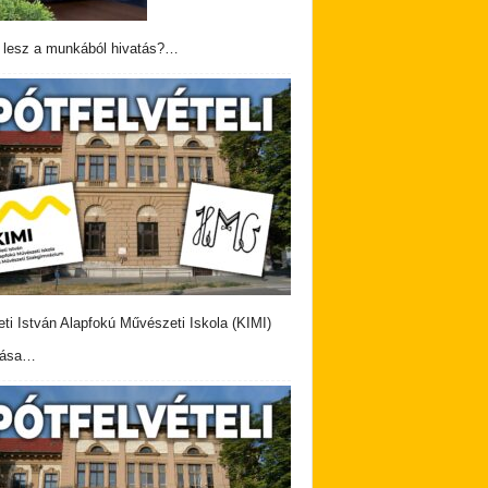
 lesz a munkából hivatás?…
eti István Alapfokú Művészeti Iskola (KIMI)
vása…