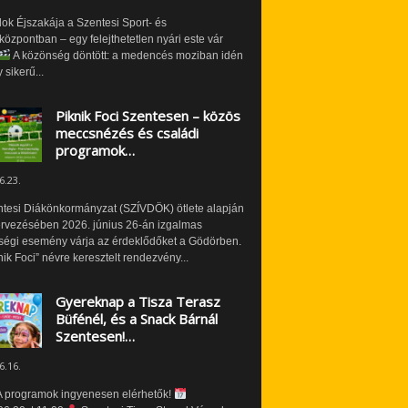
ok Éjszakája a Szentesi Sport- és
özpontban – egy felejthetetlen nyári este vár
A közönség döntött: a medencés moziban idén
 sikerű...
Piknik Foci Szentesen – közös
meccsnézés és családi
programok…
6.23.
ntesi Diákönkormányzat (SZÍVDÖK) ötlete alapján
ervezésében 2026. június 26-án izgalmas
ségi esemény várja az érdeklődőket a Gödörben.
nik Foci” névre keresztelt rendezvény...
Gyereknap a Tisza Terasz
Büfénél, és a Snack Bárnál
Szentesen!…
6.16.
 programok ingyenesen elérhetők!