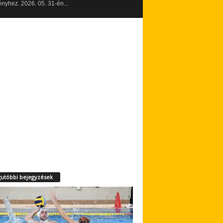
yhez. 2026. 05. 31-én...
utóbbi bejegyzések