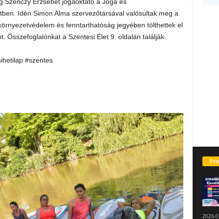
 Szenczy Erzsébet jógaoktató a Jóga és
tben. Idén Simon Alma szervezőtársával valósultak meg a
 környezetvédelem és fenntarthatóság jegyében tölthettek el
 Összefoglalónkat a Szentesi Élet 9. oldalán találják.
sihetilap #szentes
Pro
2026.0