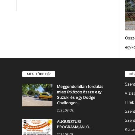
Össze
egyko
MÉG TÖBB HÍR
NÉ
Szent
Meggondolatlan fordulás
miatt ütközött össze egy
Vízis
Suzuki és egy Dodge
Challenger...
Hírek
2026.08.08.
Szent
Szent
AUGUSZTUSI
PROGRAMAJÁNLÓ…
Kultú
2026.08.08.