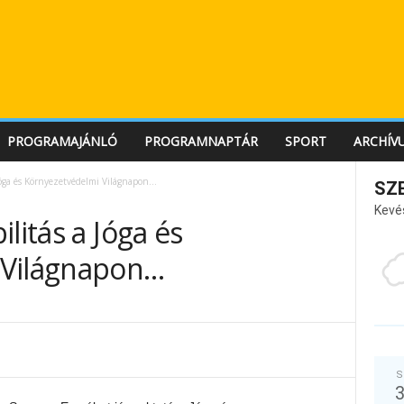
PROGRAMAJÁNLÓ
PROGRAMNAPTÁR
SPORT
ARCHÍV
 Jóga és Környezetvédelmi Világnapon…
SZ
Kevé
litás a Jóga és
 Világnapon…
S