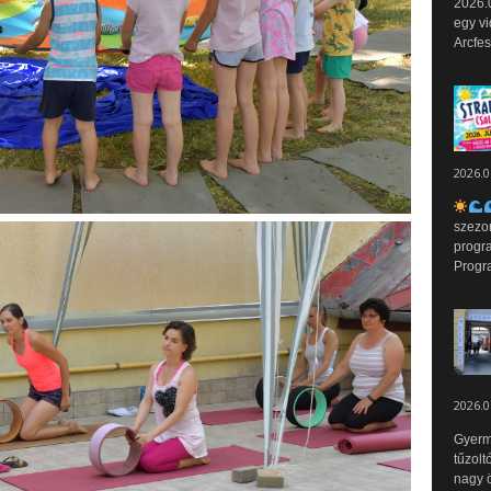
2026.0
egy vi
Arcfes
2026.0
szezo
progr
Progr
2026.0
Gyerm
tűzolt
nagy ö