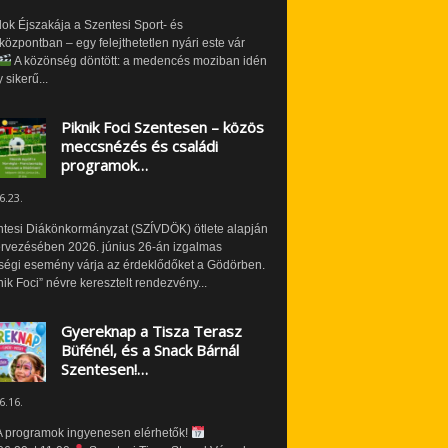
ok Éjszakája a Szentesi Sport- és
özpontban – egy felejthetetlen nyári este vár
A közönség döntött: a medencés moziban idén
 sikerű...
Piknik Foci Szentesen – közös
meccsnézés és családi
programok…
6.23.
ntesi Diákönkormányzat (SZÍVDÖK) ötlete alapján
ervezésében 2026. június 26-án izgalmas
ségi esemény várja az érdeklődőket a Gödörben.
nik Foci” névre keresztelt rendezvény...
Gyereknap a Tisza Terasz
Büfénél, és a Snack Bárnál
Szentesen!…
6.16.
 programok ingyenesen elérhetők!