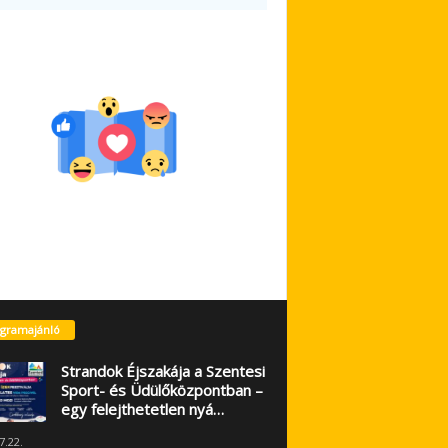
gramajánló
Strandok Éjszakája a Szentesi
Sport- és Üdülőközpontban –
egy felejthetetlen nyá…
7.22.