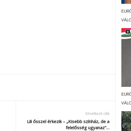
EURÓ
VÁL
EURÓ
VÁL
Következő cikk
Lili ősszel érkezik – „Kisebb színház, de a
felelősség ugyanaz”…