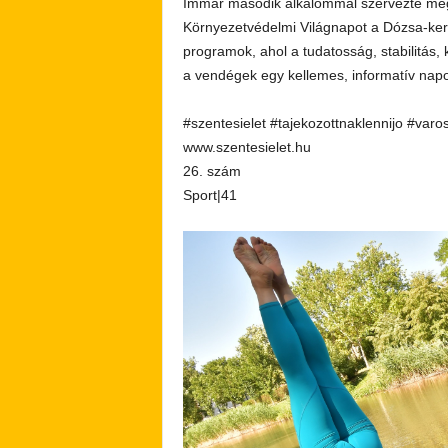
Immár második alkalommal szervezte meg
Környezetvédelmi Világnapot a Dózsa-ker
programok, ahol a tudatosság, stabilitás,
a vendégek egy kellemes, informatív napot.
#szentesielet #tajekozottnaklennijo #varo
www.szentesielet.hu
26. szám
Sport|41