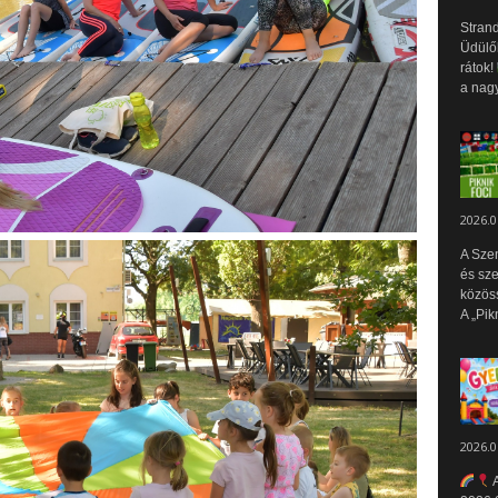
Strand
Üdülők
rátok!
a nagy
2026.0
A Sze
és sz
közös
A „Pik
2026.0
A