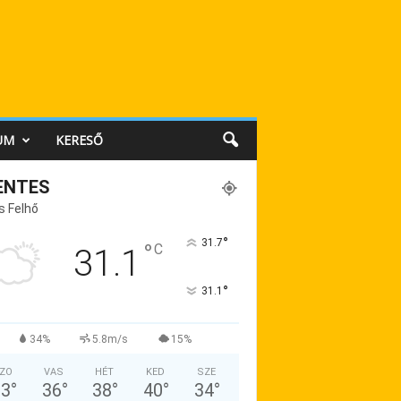
UM
KERESŐ
ENTES
s Felhő
°
31.7
°
C
31.1
°
31.1
34%
5.8m/s
15%
ZO
VAS
HÉT
KED
SZE
33
°
36
°
38
°
40
°
34
°