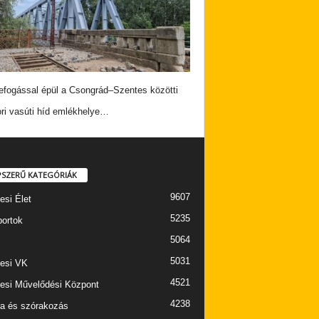
fogással épül a Csongrád–Szentes közötti
ri vasúti híd emlékhelye…
PSZERŰ KATEGÓRIÁK
9607
esi Élet
5235
portok
5064
5031
esi VK
4521
esi Művelődési Központ
4238
ra és szórakozás