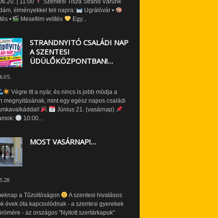
6.20. | 11:00
Szentesi Tisza Strand Várunk
dám, élményekkel teli napra:
Ugrálóvár •
tés •
Mesefilm vetítés
Egy...
STRANDNYITÓ CSALÁDI NAP
A SZENTESI
ÜDÜLŐKÖZPONTBAN!…
6.05.
Végre itt a nyár, és nincs is jobb módja a
n megnyitásának, mint egy egész napos családi
amkavalkáddal!
Június 21. (vasárnap)
amok:
10:00...
MOST VASÁRNAP!…
5.28.
eknap a Tűzoltóságon
A szentesi hivatásos
ók évek óta kapcsolódnak - a szentesi gyerekek
römére - az országos "Nyitott szertárkapuk"