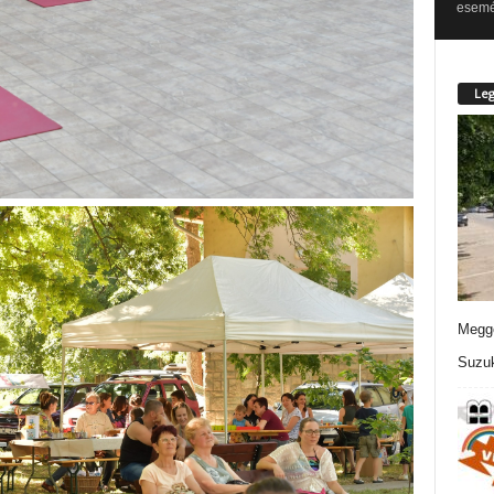
esemén
Leg
Meggo
Suzuk