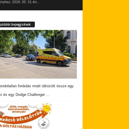
yhez. 2026. 05. 31-én...
utóbbi bejegyzések
ndolatlan fordulás miatt ütközött össze egy
i és egy Dodge Challenger …