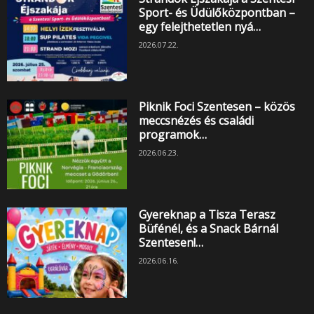
Sport- és Üdülőközpontban –
egy felejthetetlen nyá…
2026.07.22.
Piknik Foci Szentesen – közös
meccsnézés és családi
programok…
2026.06.23.
Gyereknap a Tisza Terasz
Büfénél, és a Snack Bárnál
Szentesen!…
2026.06.16.