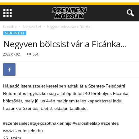
Kezdőlap
Szentesi Élet
Negyven bölcsist vár a Ficánka…
SZENTESI ÉLET
Negyven bölcsist vár a Ficánka…
2022.07.02.
554
Hálaadó istentisztelet keretében adták át a Szentes-Felsőpárti
Református Egyházközség által építtetett 40 férőhelyes Ficánka
bölcsődét, mely július 4-én majdnem teljes kapacitással indul.
Írásunk a Szentesi Élet 3. oldalán található.
#szentesielet #tajekozottnaklennijo #varosihetilap #szentes
www.szentesielet.hu
26. szám