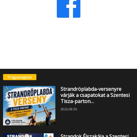
Programajánló
Strandröplabda-versenyre
várják a csapatokat a Szentesi
Tisza-parton…
2026.08.09.
Strandok Éjszakája a Szentesi