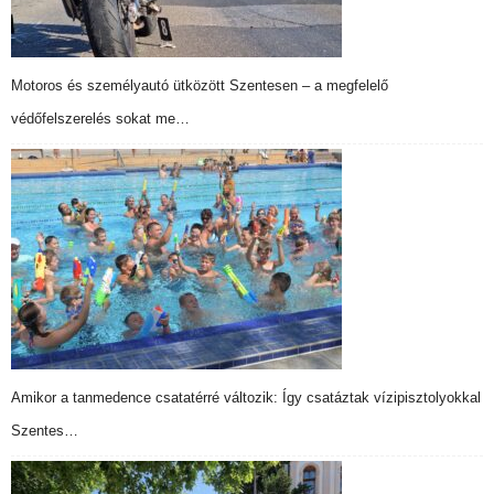
Motoros és személyautó ütközött Szentesen – a megfelelő
védőfelszerelés sokat me…
Amikor a tanmedence csatatérré változik: Így csatáztak vízipisztolyokkal
Szentes…