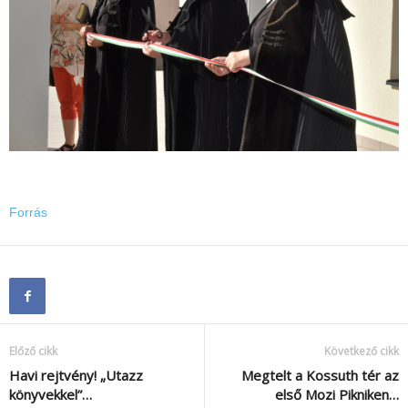
Forrás
Előző cikk
Következő cikk
Havi rejtvény! „Utazz
Megtelt a Kossuth tér az
könyvekkel”…
első Mozi Pikniken…