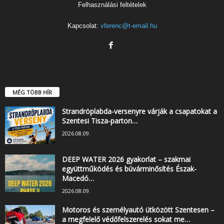
Felhasználási feltételek
Kapcsolat:
vferenc@t-email.hu
MÉG TÖBB HÍR
Strandröplabda-versenyre várják a csapatokat a
Szentesi Tisza-parton…
2026.08.09.
DEEP WATER 2026 gyakorlat – szakmai
együttműködés és búvárminősítés Észak-
Macedó…
2026.08.09.
Motoros és személyautó ütközött Szentesen –
a megfelelő védőfelszerelés sokat me…