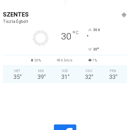
SZENTES
Tiszta Égbolt
30.6
°
C
30
°
°
30
30%
0.5m/s
1%
HÉT
KED
SZE
CSÜ
PÉN
35
°
39
°
31
°
32
°
33
°