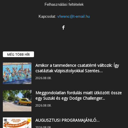
Felhasználási feltételek
Kapcsolat:
vferenc@t-email.hu
MÉG TÖBB HÍR
Amikor a tanmedence csatatérré változik: Így
csatáztak vízipisztolyokkal Szentes…
2026.08.08.
Meggondolatlan fordulás miatt ütközött össze
egy Suzuki és egy Dodge Challenger...
2026.08.08.
AUGUSZTUSI PROGRAMAJÁNLÓ…
2026.08.08.