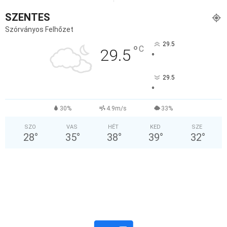
SZENTES
Szórványos Felhőzet
29.5
°
C
29.5
°
29.5
°
30%
4.9m/s
33%
SZO
VAS
HÉT
KED
SZE
28
°
35
°
38
°
39
°
32
°