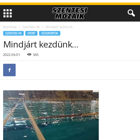
Kezdőlap
Szentesi VK
Mindjárt kezdünk…
SZENTESI VK
SPORT
VÍZISPORTOK
Mindjárt kezdünk…
2022.06.01.
545