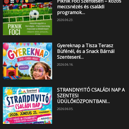
Piknik Foci Szentesen – közös
meccsnézés és családi
programok…
2026.06.23.
Gyereknap a Tisza Terasz
Büfénél, és a Snack Bárnál
Szentesen!…
2026.06.16.
STRANDNYITÓ CSALÁDI NAP A
SZENTESI
ÜDÜLŐKÖZPONTBAN!…
2026.06.05.