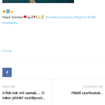
Hajrá Szentes
✌
#metalcomszentes
#tippmix
#OB1
#vízilabda
Forrás
Előző cikk
Következő cikk
A fiúk már ott vannak……Ti
Félidő szorítsatok…
mikor jöttök? osztályozó…