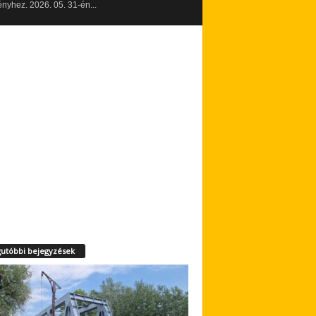
yhez. 2026. 05. 31-én...
utóbbi bejegyzések