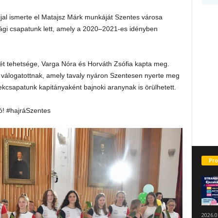
jjal ismerte el Matajsz Márk munkáját Szentes városa
sági csapatunk lett, amely a 2020–2021-es idényben
két tehetsége, Varga Nóra és Horváth Zsófia kapta meg.
 válogatottnak, amely tavaly nyáron Szentesen nyerte meg
kcsapatunk kapitányaként bajnoki aranynak is örülhetett.
ó! #hajráSzentes
Pro
2026.0