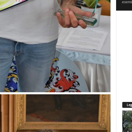
esemén
Leg