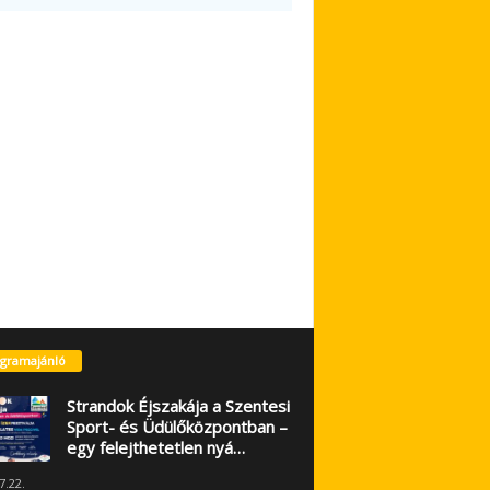
gramajánló
Strandok Éjszakája a Szentesi
Sport- és Üdülőközpontban –
egy felejthetetlen nyá…
7.22.