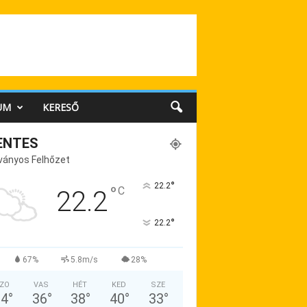
UM
KERESŐ
ENTES
ványos Felhőzet
°
22.2
°
C
22.2
°
22.2
67%
5.8m/s
28%
ZO
VAS
HÉT
KED
SZE
34
°
36
°
38
°
40
°
33
°