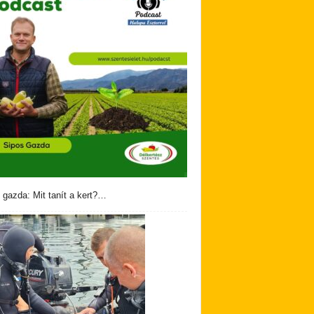
 gazda: Mit tanít a kert?…