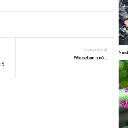
Következő cikk
A mél
Fókuszban a nő…
 :)…