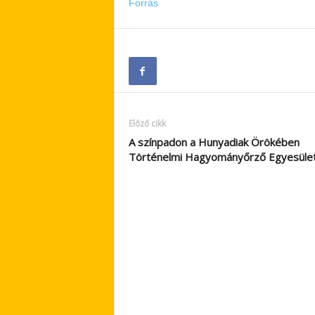
Forrás
Előző cikk
A színpadon a Hunyadiak Örökében
Történelmi Hagyományőrző Egyesület