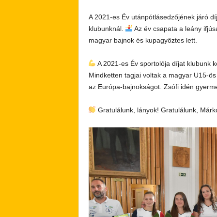
A 2021-es Év utánpótlásedzőjének járó dí
klubunknál.
Az év csapata a leány ifjú
magyar bajnok és kupagyőztes lett.
A 2021-es Év sportolója díjat klubunk 
Mindketten tagjai voltak a magyar U15-ös
az Európa-bajnokságot. Zsófi idén gyerme
Gratulálunk, lányok! Gratulálunk, Márk