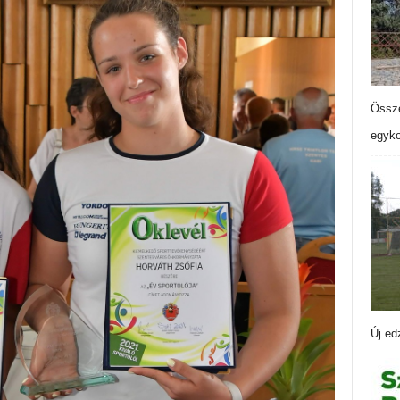
Össze
egyko
Új ed