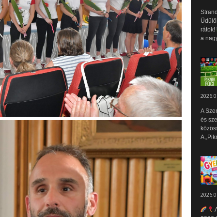
Strand
Üdülők
rátok!
a nagy
2026.0
A Sze
és sz
közös
A „Pik
2026.0
A