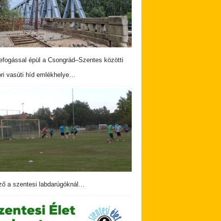
fogással épül a Csongrád–Szentes közötti
ri vasúti híd emlékhelye…
ző a szentesi labdarúgóknál…