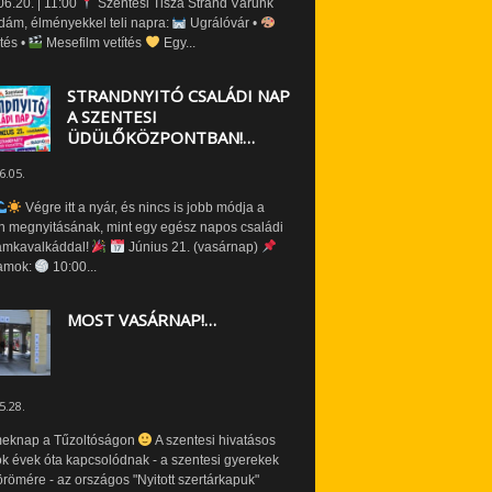
6.20. | 11:00
Szentesi Tisza Strand Várunk
dám, élményekkel teli napra:
Ugrálóvár •
tés •
Mesefilm vetítés
Egy...
STRANDNYITÓ CSALÁDI NAP
A SZENTESI
ÜDÜLŐKÖZPONTBAN!…
6.05.
Végre itt a nyár, és nincs is jobb módja a
n megnyitásának, mint egy egész napos családi
amkavalkáddal!
Június 21. (vasárnap)
amok:
10:00...
MOST VASÁRNAP!…
5.28.
eknap a Tűzoltóságon
A szentesi hivatásos
ók évek óta kapcsolódnak - a szentesi gyerekek
römére - az országos "Nyitott szertárkapuk"