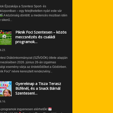
ok Éjszakája a Szentesi Sport- és
özpontban – egy felejthetetlen nyári este vár
A közönség döntött: a medencés moziban idén
 sikerű...
Piknik Foci Szentesen – közös
meccsnézés és családi
programok…
6.23.
ntesi Diákönkormányzat (SZÍVDÖK) ötlete alapján
ervezésében 2026. június 26-án izgalmas
ségi esemény várja az érdeklődőket a Gödörben.
nik Foci” névre keresztelt rendezvény...
Gyereknap a Tisza Terasz
Büfénél, és a Snack Bárnál
Szentesen!…
6.16.
 programok ingyenesen elérhetők!