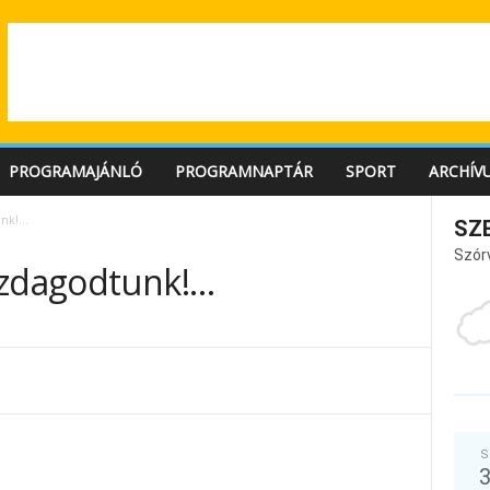
PROGRAMAJÁNLÓ
PROGRAMNAPTÁR
SPORT
ARCHÍV
unk!…
SZ
Szór
azdagodtunk!…
S