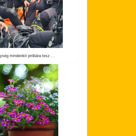
ység mindenkit próbára tesz….