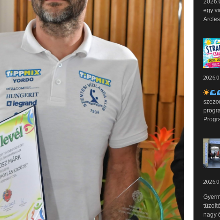
2026.0
egy vi
Arcfes
2026.0
szezo
progr
Progr
2026.0
Gyerm
tűzolt
nagy ö