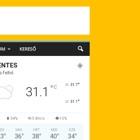
UM
KERESŐ
ENTES
s Felhő
°
31.7
°
C
31.1
°
31.1
34%
5.8m/s
15%
ZO
VAS
HÉT
KED
SZE
33
°
36
°
38
°
40
°
34
°