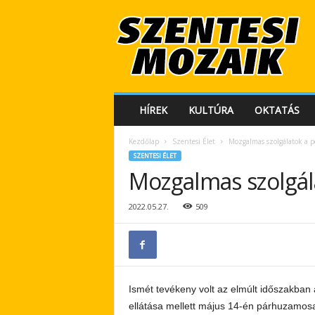
S
z
e
n
t
e
s
HÍREK
KULTÚRA
OKTATÁS
i
M
Kezdőlap
Szentesi Élet
Mozgalmas szolgálatok a 
o
SZENTESI ÉLET
z
Mozgalmas szolgál
a
i
k
2022.05.27.
509
Ismét tevékeny volt az elmúlt időszakban 
ellátása mellett május 14-én párhuzamosa