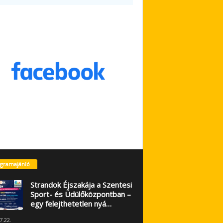
gramajánló
Strandok Éjszakája a Szentesi
Sport- és Üdülőközpontban –
egy felejthetetlen nyá…
7.22.