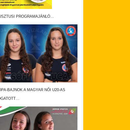
USZTUSI PROGRAMAJÁNLÓ…
PA-BAJNOK A MAGYAR NŐI U20-AS
OGATOTT…