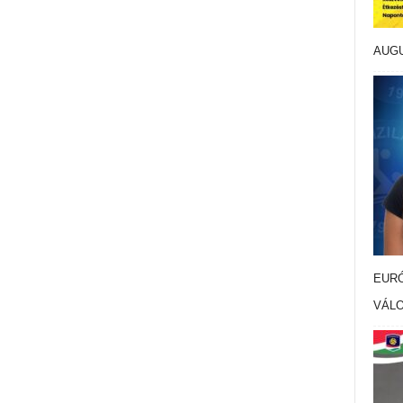
AUG
EURÓ
VÁL