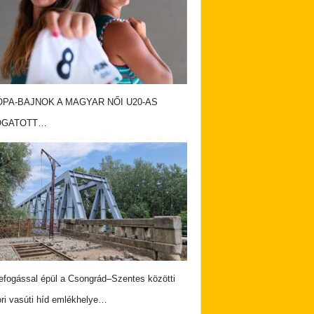
PA-BAJNOK A MAGYAR NŐI U20-AS
OGATOTT…
fogással épül a Csongrád–Szentes közötti
ri vasúti híd emlékhelye…