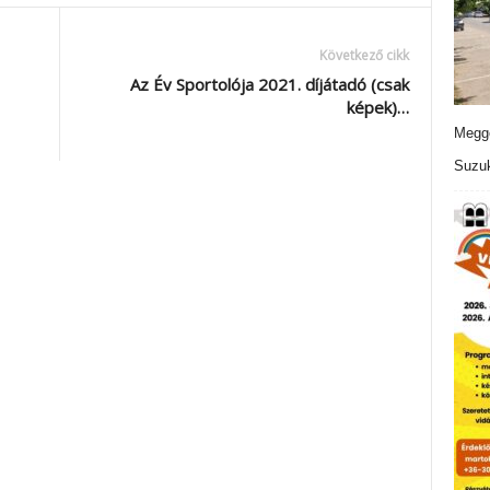
Következő cikk
Az Év Sportolója 2021. díjátadó (csak
képek)…
Meggo
Suzuk