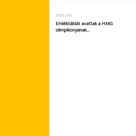
Előző cikk
Emléktáblát avattak a HMG
olimpikonjainak…