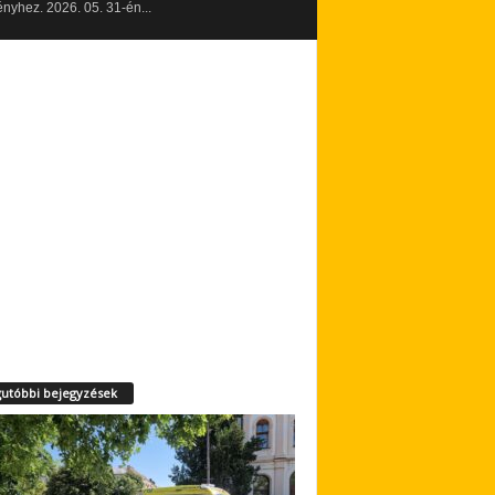
yhez. 2026. 05. 31-én...
utóbbi bejegyzések