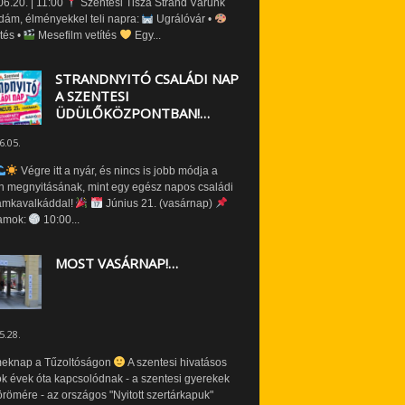
6.20. | 11:00
Szentesi Tisza Strand Várunk
dám, élményekkel teli napra:
Ugrálóvár •
tés •
Mesefilm vetítés
Egy...
STRANDNYITÓ CSALÁDI NAP
A SZENTESI
ÜDÜLŐKÖZPONTBAN!…
6.05.
Végre itt a nyár, és nincs is jobb módja a
n megnyitásának, mint egy egész napos családi
amkavalkáddal!
Június 21. (vasárnap)
amok:
10:00...
MOST VASÁRNAP!…
5.28.
eknap a Tűzoltóságon
A szentesi hivatásos
ók évek óta kapcsolódnak - a szentesi gyerekek
römére - az országos "Nyitott szertárkapuk"