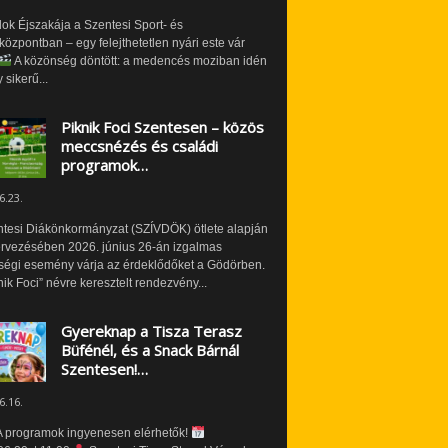
ok Éjszakája a Szentesi Sport- és
özpontban – egy felejthetetlen nyári este vár
A közönség döntött: a medencés moziban idén
 sikerű...
Piknik Foci Szentesen – közös
meccsnézés és családi
programok…
6.23.
ntesi Diákönkormányzat (SZÍVDÖK) ötlete alapján
ervezésében 2026. június 26-án izgalmas
ségi esemény várja az érdeklődőket a Gödörben.
nik Foci” névre keresztelt rendezvény...
Gyereknap a Tisza Terasz
Büfénél, és a Snack Bárnál
Szentesen!…
6.16.
 programok ingyenesen elérhetők!