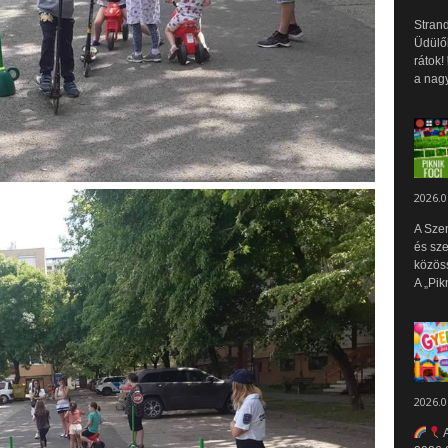
Strand
Üdülők
rátok!
a nagy
2026.0
A Sze
és sz
közös
A „Pik
2026.0
A