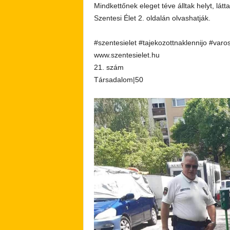
Mindkettőnek eleget téve álltak helyt, látt
Szentesi Élet 2. oldalán olvashatják.
#szentesielet #tajekozottnaklennijo #varo
www.szentesielet.hu
21. szám
Társadalom|50