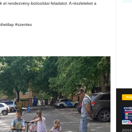
ak el rendezvény-biztosítási feladatot. A részleteket a
sihetilap #szentes
Pro
2026.0