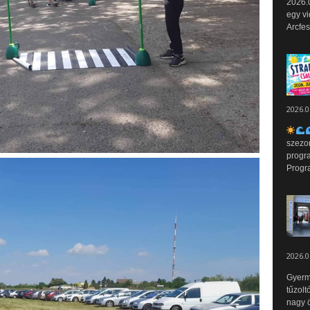
2026.0
egy vi
Arcfes
2026.0
szezo
progr
Progr
2026.0
Gyerm
tűzolt
nagy ö