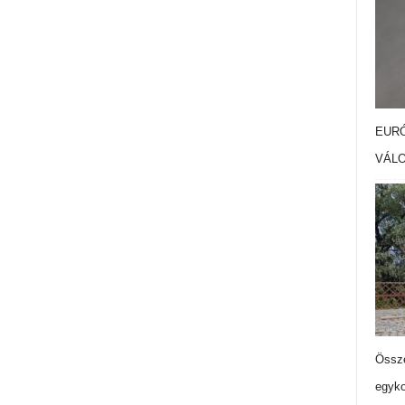
EURÓ
VÁL
Össze
egyko