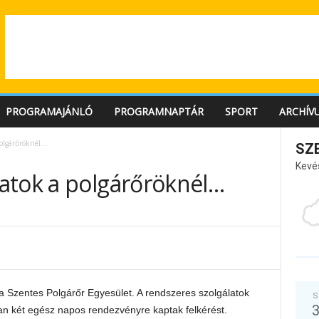
PROGRAMAJÁNLÓ
PROGRAMNAPTÁR
SPORT
ARCHÍV
polgárőröknél…
SZ
Kevé
atok a polgárőröknél…
a Szentes Polgárőr Egyesület. A rendszeres szolgálatok
S
n két egész napos rendezvényre kaptak felkérést.