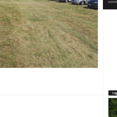
esemén
Leg