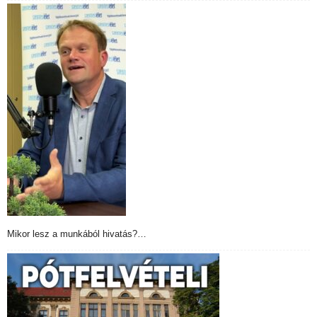
Mikor lesz a munkából hivatás?…