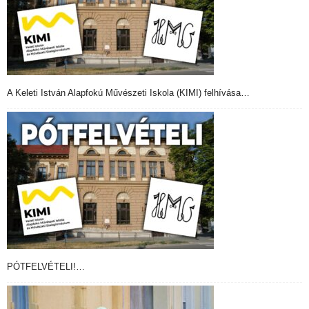
A Keleti István Alapfokú Művészeti Iskola (KIMI) felhívása…
PÓTFELVÉTELI!…