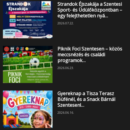
Strandok Éjszakája a Szentesi
Sport- és Üdülőközpontban –
egy felejthetetlen nyá…
2026.07.22.
Piknik Foci Szentesen – közös
meccsnézés és családi
programok…
2026.06.23.
Gyereknap a Tisza Terasz
Büfénél, és a Snack Bárnál
Szentesen!…
2026.06.16.