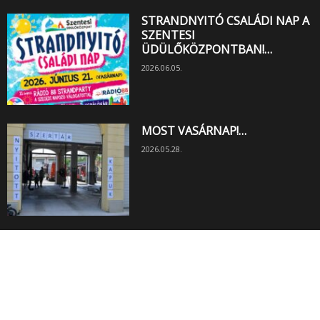
STRANDNYITÓ CSALÁDI NAP A
SZENTESI
ÜDÜLŐKÖZPONTBAN!…
2026.06.05.
MOST VASÁRNAP!…
2026.05.28.