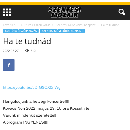
Kezdőlap
Kultúra és szórakozás
Szentesi Művelődési Központ
Ha te tudnád
KULTÚRA ÉS SZÓRAKOZÁS
SZENTESI MŰVELŐDÉSI KÖZPONT
Ha te tudnád
2022.05.27.
510
https://youtu.be/JDrG9CX0nWg
Hangolódjunk a hétvégi koncertre!!!!
Kovács Nóri 2022. május 29. 18 óra Kossuth tér
Várunk mindenkit szeretettel!
A program INGYENES!!!!