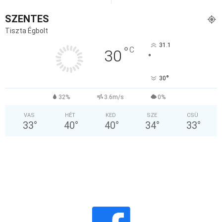
SZENTES
Tiszta Égbolt
31.1
°
C
30
°
°
30
32%
3.6m/s
0%
VAS
HÉT
KED
SZE
CSÜ
33
°
40
°
40
°
34
°
33
°