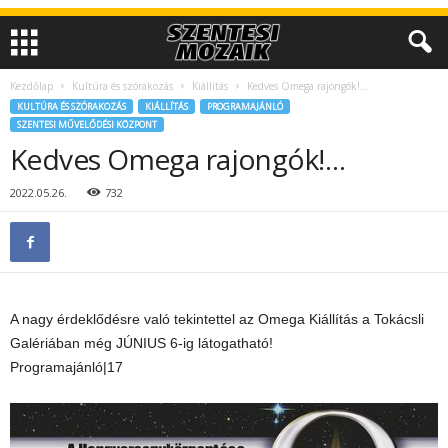
Kezdőlap
Kultúra és szórakozás
Kiállítás
Kedves Omega rajongók!…
KULTÚRA ÉS SZÓRAKOZÁS
KIÁLLÍTÁS
PROGRAMAJÁNLÓ
SZENTESI MŰVELŐDÉSI KÖZPONT
Kedves Omega rajongók!…
2022.05.26.
732
A nagy érdeklődésre való tekintettel az Omega Kiállítás a Tokácsli
Galériában még JÚNIUS 6-ig látogatható!
Programajánló|17