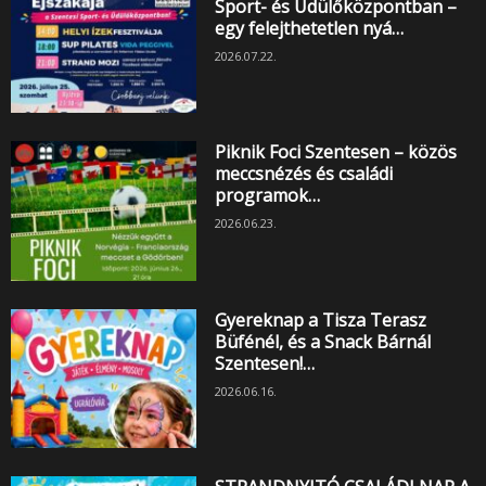
Sport- és Üdülőközpontban –
egy felejthetetlen nyá…
2026.07.22.
Piknik Foci Szentesen – közös
meccsnézés és családi
programok…
2026.06.23.
Gyereknap a Tisza Terasz
Büfénél, és a Snack Bárnál
Szentesen!…
2026.06.16.