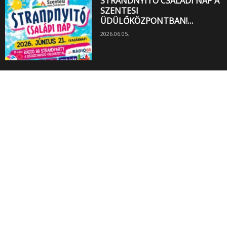
STRANDNYITÓ CSALÁDI NAP A
SZENTESI
ÜDÜLŐKÖZPONTBAN!…
2026.06.05.