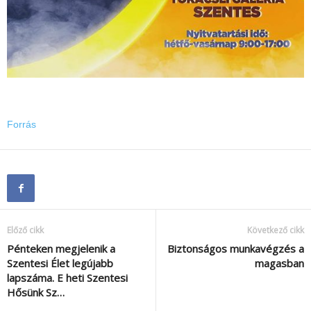
Forrás
Előző cikk
Következő cikk
Pénteken megjelenik a
Biztonságos munkavégzés a
Szentesi Élet legújabb
magasban
lapszáma. E heti Szentesi
Hősünk Sz…