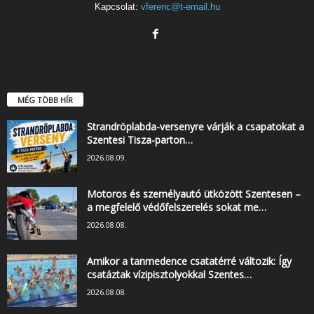
Kapcsolat:
vferenc@t-email.hu
MÉG TÖBB HÍR
Strandröplabda-versenyre várják a csapatokat a
Szentesi Tisza-parton…
2026.08.09.
Motoros és személyautó ütközött Szentesen –
a megfelelő védőfelszerelés sokat me…
2026.08.08.
Amikor a tanmedence csatatérré változik: Így
csatáztak vízipisztolyokkal Szentes…
2026.08.08.