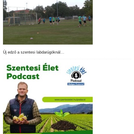
Új edző a szentesi labdarúgóknál…