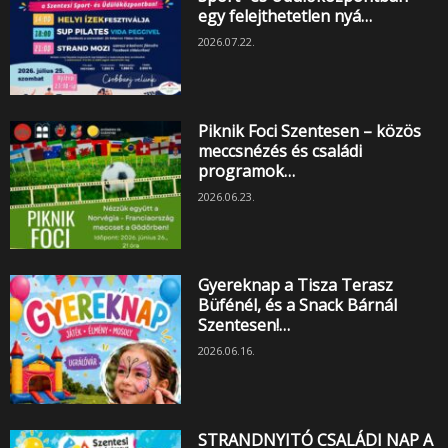
egy felejthetetlen nyá…
2026.07.22.
Piknik Foci Szentesen – közös
meccsnézés és családi
programok…
2026.06.23.
Gyereknap a Tisza Terasz
Büfénél, és a Snack Bárnál
Szentesen!…
2026.06.16.
STRANDNYITÓ CSALÁDI NAP A