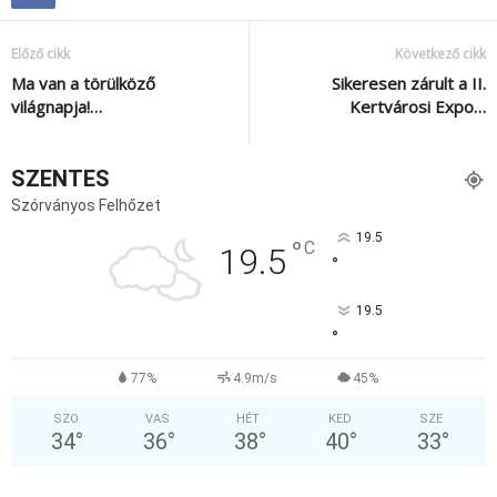
Előző cikk
Következő cikk
Ma van a törülköző
Sikeresen zárult a II.
világnapja!…
Kertvárosi Expo…
SZENTES
Szórványos Felhőzet
19.5
°
C
19.5
°
19.5
°
77%
4.9m/s
45%
SZO
VAS
HÉT
KED
SZE
34
°
36
°
38
°
40
°
33
°