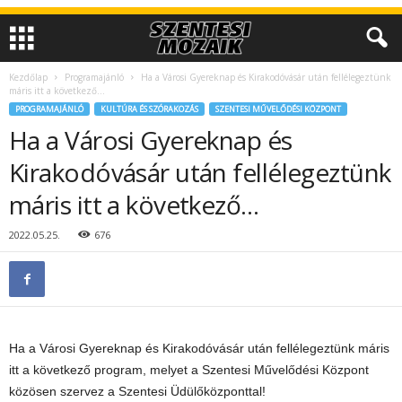
Kezdőlap
Programajánló
Ha a Városi Gyereknap és Kirakodóvásár után fellélegeztünk
máris itt a következő…
PROGRAMAJÁNLÓ
KULTÚRA ÉS SZÓRAKOZÁS
SZENTESI MŰVELŐDÉSI KÖZPONT
Ha a Városi Gyereknap és
Kirakodóvásár után fellélegeztünk
máris itt a következő…
2022.05.25.
676
Ha a Városi Gyereknap és Kirakodóvásár után fellélegeztünk máris
itt a következő program, melyet a Szentesi Művelődési Központ
közösen szervez a Szentesi Üdülőközponttal!