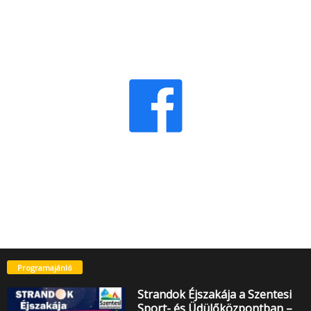
Programajánló
Strandok Éjszakája a Szentesi
Sport- és Üdülőközpontban –