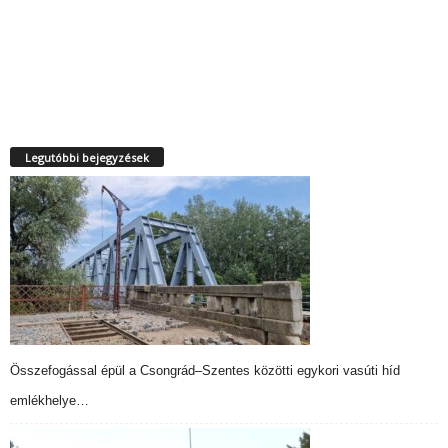
Legutóbbi bejegyzések
Összefogással épül a Csongrád–Szentes közötti egykori vasúti híd
emlékhelye…