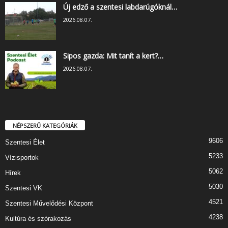
Új edző a szentesi labdarúgóknál…
2026.08.07.
Sipos gazda: Mit tanít a kert?…
2026.08.07.
NÉPSZERŰ KATEGÓRIÁK
9606
Szentesi Élet
5233
Vízisportok
5062
Hírek
5030
Szentesi VK
4521
Szentesi Művelődési Központ
4238
Kultúra és szórakozás