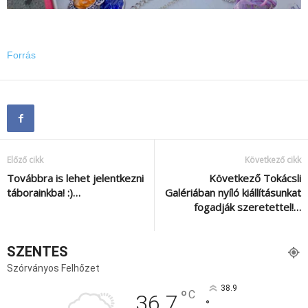
Forrás
Előző cikk
Következő cikk
Továbbra is lehet jelentkezni
Következő Tokácsli
táborainkba! :)…
Galériában nyíló kiállításunkat
fogadják szeretettel!…
SZENTES
Szórványos Felhőzet
38.9
°
C
36.7
°