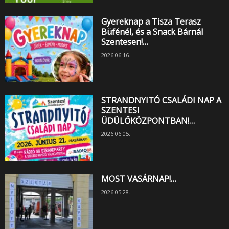
Gyereknap a Tisza Terasz
Büfénél, és a Snack Bárnál
Szentesen!…
2026.06.16.
STRANDNYITÓ CSALÁDI NAP A
SZENTESI
ÜDÜLŐKÖZPONTBAN!…
2026.06.05.
MOST VASÁRNAP!…
2026.05.28.