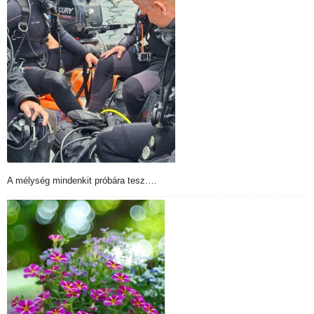
A mélység mindenkit próbára tesz….