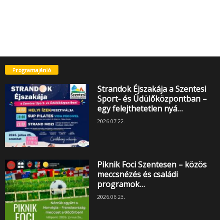
Programajánló
Strandok Éjszakája a Szentesi
Sport- és Üdülőközpontban –
egy felejthetetlen nyá…
2026.07.22.
Piknik Foci Szentesen – közös
meccsnézés és családi
programok…
2026.06.23.