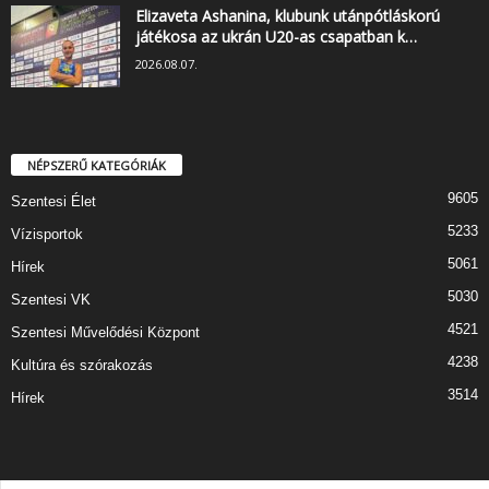
Elizaveta Ashanina, klubunk utánpótláskorú
játékosa az ukrán U20-as csapatban k…
2026.08.07.
NÉPSZERŰ KATEGÓRIÁK
9605
Szentesi Élet
5233
Vízisportok
5061
Hírek
5030
Szentesi VK
4521
Szentesi Művelődési Központ
4238
Kultúra és szórakozás
3514
Hírek