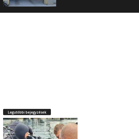
Legutóbbi bejegyzések