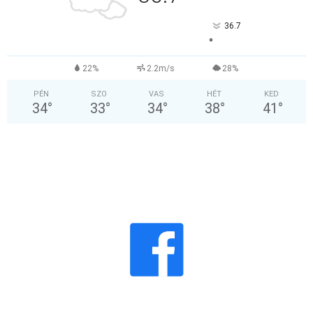
36.7
°
22%
2.2m/s
28%
PÉN
SZO
VAS
HÉT
KED
34
°
33
°
34
°
38
°
41
°