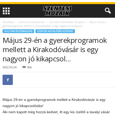
Kezdőlap
Kultúra és szórakozás
Szentesi Művelődési Központ
Május 29-én a
gyerekprogramok mellett a Kirakodóvásár is egy nagyon jó kikapcsol…
KULTÚRA ÉS SZÓRAKOZÁS
SZENTESI MŰVELŐDÉSI KÖZPONT
Május 29-én a gyerekprogramok
mellett a Kirakodóvásár is egy
nagyon jó kikapcsol…
2022.05.24.
566
Május 29-én a gyerekprogramok mellett a Kirakodóvásár is egy
nagyon jó kikapcsolódás!
Aki nem kapott még hozzá kedvet, itt egy kis ízelítő a tavalyi vásár