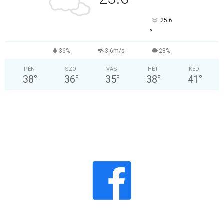
25.6
°
36%
3.6m/s
28%
PÉN
SZO
VAS
HÉT
KED
38
°
36
°
35
°
38
°
41
°