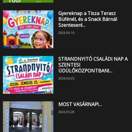
Gyereknap a Tisza Terasz
Büfénél, és a Snack Bárnál
Szentesen!…
2026.06.16.
STRANDNYITÓ CSALÁDI NAP A
SZENTESI
ÜDÜLŐKÖZPONTBAN!…
2026.06.05.
MOST VASÁRNAP!…
2026.05.28.