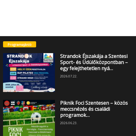
Programajánló
Strandok Éjszakája a Szentesi
Sport- és Üdülőközpontban –
egy felejthetetlen nyá…
2026.07.22.
Piknik Foci Szentesen – közös
meccsnézés és családi
programok…
2026.06.23.