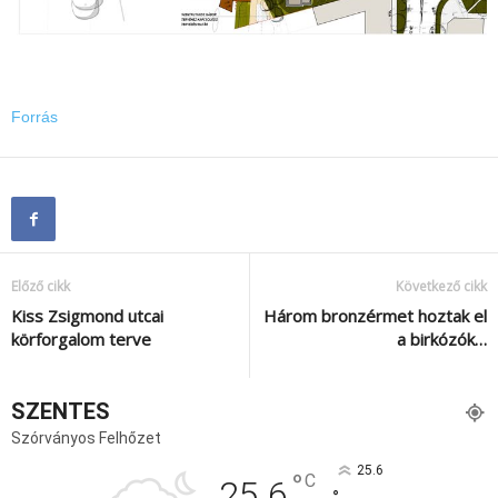
Forrás
Előző cikk
Következő cikk
Kiss Zsigmond utcai
Három bronzérmet hoztak el
körforgalom terve
a birkózók…
SZENTES
Szórványos Felhőzet
25.6
°
C
25.6
°