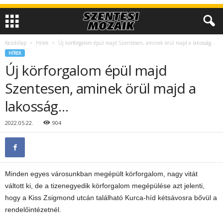
Kezdőlap
Hírek
Új körforgalom épül majd Szentesen, aminek örül majd a lakosság…
HÍREK
Új körforgalom épül majd
Szentesen, aminek örül majd a
lakosság…
2022.05.22.
904
Minden egyes városunkban megépült körforgalom, nagy vitát
váltott ki, de a tizenegyedik körforgalom megépülése azt jelenti,
hogy a Kiss Zsigmond utcán található Kurca-híd kétsávosra bővül a
rendelőintézetnél.