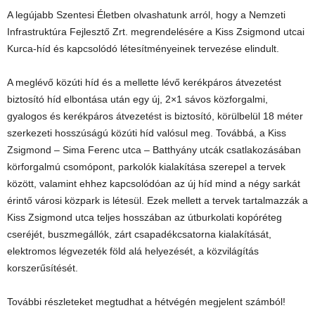
A legújabb Szentesi Életben olvashatunk arról, hogy a Nemzeti
Infrastruktúra Fejlesztő Zrt. megrendelésére a Kiss Zsigmond utcai
Kurca-híd és kapcsolódó létesítményeinek tervezése elindult.
A meglévő közúti híd és a mellette lévő kerékpáros átvezetést
biztosító híd elbontása után egy új, 2×1 sávos közforgalmi,
gyalogos és kerékpáros átvezetést is biztosító, körülbelül 18 méter
szerkezeti hosszúságú közúti híd valósul meg. Továbbá, a Kiss
Zsigmond – Sima Ferenc utca – Batthyány utcák csatlakozásában
körforgalmú csomópont, parkolók kialakítása szerepel a tervek
között, valamint ehhez kapcsolódóan az új híd mind a négy sarkát
érintő városi közpark is létesül. Ezek mellett a tervek tartalmazzák a
Kiss Zsigmond utca teljes hosszában az útburkolati kopóréteg
cseréjét, buszmegállók, zárt csapadékcsatorna kialakítását,
elektromos légvezeték föld alá helyezését, a közvilágítás
korszerűsítését.
További részleteket megtudhat a hétvégén megjelent számból!