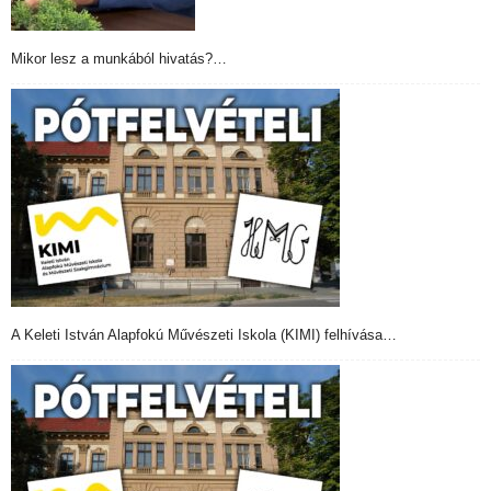
Mikor lesz a munkából hivatás?…
A Keleti István Alapfokú Művészeti Iskola (KIMI) felhívása…