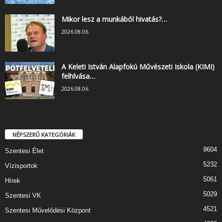
Mikor lesz a munkából hivatás?…
2026.08.06.
A Keleti István Alapfokú Művészeti Iskola (KIMI)
felhívása…
2026.08.06.
NÉPSZERŰ KATEGÓRIÁK
9604
Szentesi Élet
5232
Vízisportok
5061
Hírek
5029
Szentesi VK
4521
Szentesi Művelődési Központ