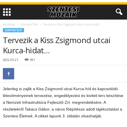
Kezdőlap
Szentesi Élet
Tervezik a Kiss Zsigmond utcai Kurca-hidat…
SZENTESI ÉLET
Tervezik a Kiss Zsigmond utcai
Kurca-hidat…
2022.05.21.
597
Jelenleg is zajlik a Kiss Zsigmond utcai Kurca-híd és kapcsolódó
létesítményeinek tervezése, engedélyezési és kiviteli terv készítése
a Nemzeti Infrastruktúra Fejlesztő Zrt. megrendelésére. A
részletekről Takács Gábor, a város főépítésze adott tájékoztatást a
Szentesi Életnek. A cikket lapunk 3. oldalán olvashatják.