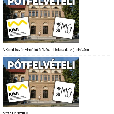
A Keleti István Alapfokú Művészeti Iskola (KIMI) felhívása…
PÓTFELVÉTELI!…