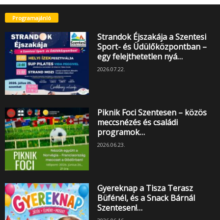
Programajánló
Strandok Éjszakája a Szentesi
Sport- és Üdülőközpontban –
egy felejthetetlen nyá…
2026.07.22.
Piknik Foci Szentesen – közös
meccsnézés és családi
programok…
2026.06.23.
Gyereknap a Tisza Terasz
Büfénél, és a Snack Bárnál
Szentesen!…