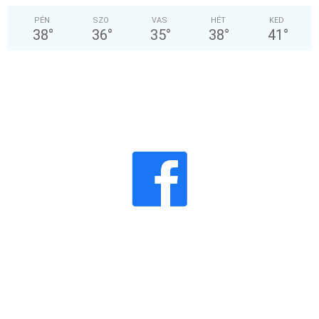
PÉN
SZO
VAS
HÉT
KED
38
°
36
°
35
°
38
°
41
°