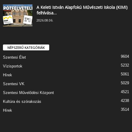
A Keleti István Alapfokú Művészeti Iskola (KIMI)
felhívása…
2026.08.06.
NÉPSZERŰ KATEGÓRIÁK
9604
Szentesi Élet
5232
Vízisportok
5061
Hírek
5029
Szentesi VK
4521
Szentesi Művelődési Központ
4238
Kultúra és szórakozás
3514
Hírek