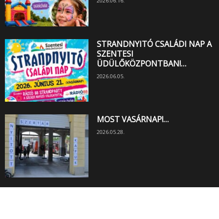
2026.06.16.
STRANDNYITÓ CSALÁDI NAP A
SZENTESI
ÜDÜLŐKÖZPONTBAN!…
2026.06.05.
MOST VASÁRNAP!…
2026.05.28.