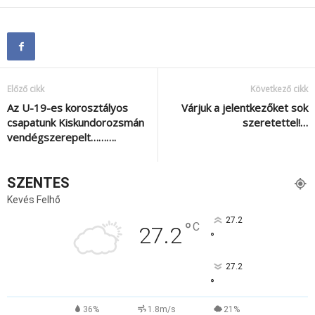
Előző cikk
Következő cikk
Az U-19-es korosztályos
Várjuk a jelentkezőket sok
csapatunk Kiskundorozsmán
szeretettel!…
vendégszerepelt……….
SZENTES
Kevés Felhő
27.2
°
C
27.2
°
27.2
°
36%
1.8m/s
21%