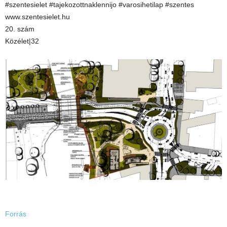
#szentesielet #tajekozottnaklennijo #varosihetilap #szentes
www.szentesielet.hu
20. szám
Közélet|32
Forrás