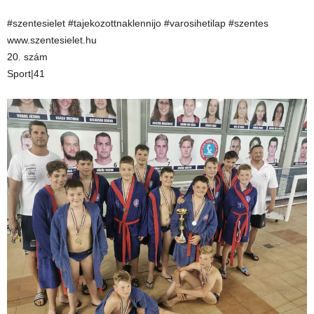
#szentesielet #tajekozottnaklennijo #varosihetilap #szentes
www.szentesielet.hu
20. szám
Sport|41