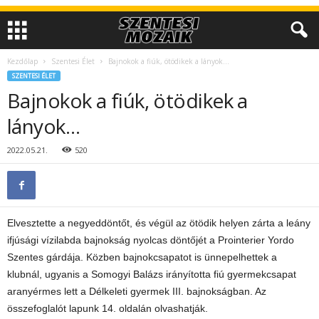
Kezdőlap
Szentesi Élet
Bajnokok a fiúk, ötödikek a lányok…
SZENTESI ÉLET
Bajnokok a fiúk, ötödikek a
lányok…
2022.05.21.
520
Elvesztette a negyeddöntőt, és végül az ötödik helyen zárta a leány
ifjúsági vízilabda bajnokság nyolcas döntőjét a Prointerier Yordo
Szentes gárdája. Közben bajnokcsapatot is ünnepelhettek a
klubnál, ugyanis a Somogyi Balázs irányította fiú gyermekcsapat
aranyérmes lett a Délkeleti gyermek III. bajnokságban. Az
összefoglalót lapunk 14. oldalán olvashatják.