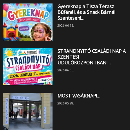
Gyereknap a Tisza Terasz
Büfénél, és a Snack Bárnál
Szentesen!…
2026.06.16.
STRANDNYITÓ CSALÁDI NAP A
SZENTESI
ÜDÜLŐKÖZPONTBAN!…
2026.06.05.
MOST VASÁRNAP!…
2026.05.28.