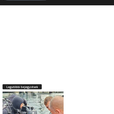
Legutóbbi bejegyzések