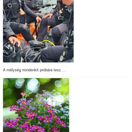
A mélység mindenkit próbára tesz….