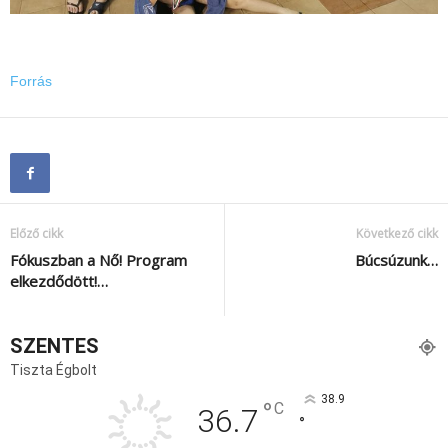
Forrás
Előző cikk
Következő cikk
Fókuszban a Nő! Program
Búcsúzunk…
elkezdődött!…
SZENTES
Tiszta Égbolt
38.9
°
C
36.7
°