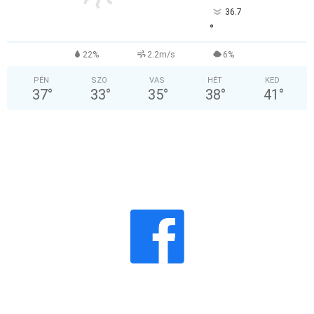
36.7
°
22%
2.2m/s
6%
PÉN
SZO
VAS
HÉT
KED
37
°
33
°
35
°
38
°
41
°