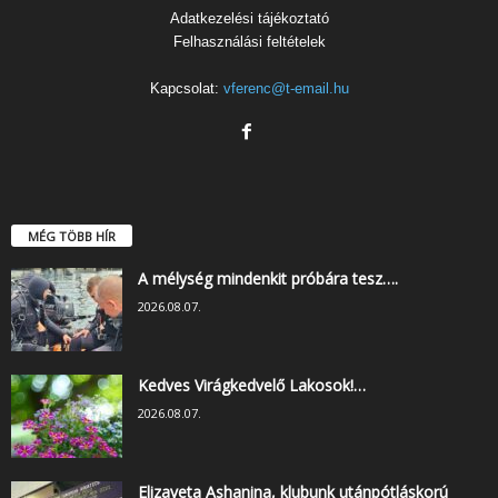
Adatkezelési tájékoztató
Felhasználási feltételek
Kapcsolat:
vferenc@t-email.hu
MÉG TÖBB HÍR
A mélység mindenkit próbára tesz….
2026.08.07.
Kedves Virágkedvelő Lakosok!…
2026.08.07.
Elizaveta Ashanina, klubunk utánpótláskorú