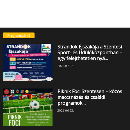
Programajánló
Strandok Éjszakája a Szentesi
Sport- és Üdülőközpontban –
egy felejthetetlen nyá…
2026.07.22.
Piknik Foci Szentesen – közös
meccsnézés és családi
programok…
2026.06.23.