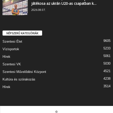
játékosa az ukrán U20-as csapatban k…
2026.08.07.
NÉPSZERŰ KATEGÓRIÁK
9605
Szentesi Élet
5233
Vízisportok
5061
Hírek
5030
Szentesi VK
4521
Szentesi Művelődési Központ
4238
Kultúra és szórakozás
3514
Hírek
©