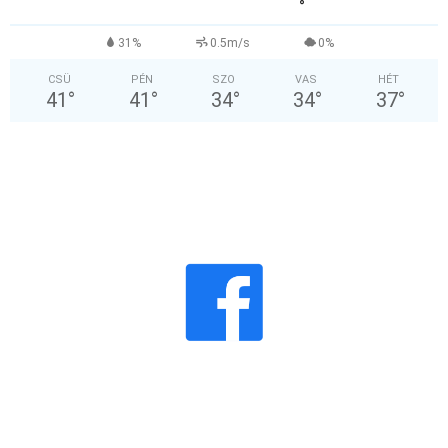
°
31%
0.5m/s
0%
CSÜ
PÉN
SZO
VAS
HÉT
41
°
41
°
34
°
34
°
37
°