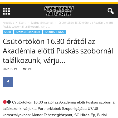
Kezdőlap
Sport
Szabadtéri sportok
Csütörtökön 16.30 órától az Akadémia előtti
Puskás szobornál találkozunk, várju…
SPORT
SZABADTÉRI SPORTOK
SZENTESI KINIZSI
Csütörtökön 16.30 órától az
Akadémia előtti Puskás szobornál
találkozunk, várju…
2022.05.19.
498
Csütörtökön 16.30 órától az Akadémia előtti Puskás szobornál
találkozunk, várjuk a Partnerklubok Szuperligájába U7/U8
korosztályokban: Monor Tehetségközpont, SC Hírös-Ép, Budai