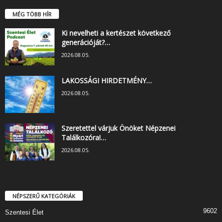
MÉG TÖBB HÍR
Ki nevelheti a kertészet következő
generációját?…
2026.08.05.
LAKOSSÁGI HIRDETMÉNY…
2026.08.05.
Szeretettel várjuk Önöket Népzenei
Találkozóra!…
2026.08.05.
NÉPSZERŰ KATEGÓRIÁK
9602
Szentesi Élet