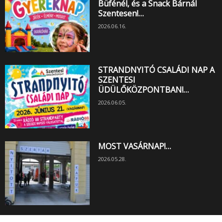
Büfénél, és a Snack Bárnál
Szentesen!…
2026.06.16.
STRANDNYITÓ CSALÁDI NAP A
SZENTESI
ÜDÜLŐKÖZPONTBAN!…
2026.06.05.
MOST VASÁRNAP!…
2026.05.28.