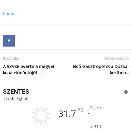
Forrás
Előző cikk
Következő cikk
A SZVSE nyerte a megyei
Első Gasztropiknik a Dózsa-
kupa elődöntőjét…
kertben…
SZENTES
Tiszta Égbolt
32.2
°
C
31.7
°
31.7