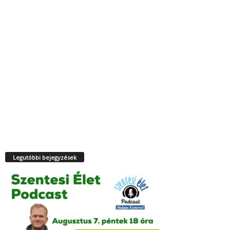
Legutóbbi bejegyzések