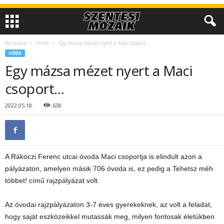
Kezdőlap
Hírek
Egy mázsa mézet nyert a Maci csoport…
HÍREK
Egy mázsa mézet nyert a Maci
csoport…
2022.05.18.
638
A Rákóczi Ferenc utcai óvoda Maci csoportja is elindult azon a
pályázaton, amelyen másik 706 óvoda is, ez pedig a Tehetsz méh
többet! című rajzpályázat volt.
Az óvodai rajzpályázaton 3-7 éves gyerekeknek, az volt a feladat,
hogy saját eszközeikkel mutassák meg, milyen fontosak életükben