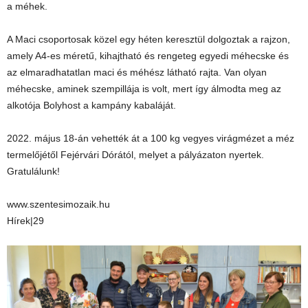
a méhek.
A Maci csoportosak közel egy héten keresztül dolgoztak a rajzon,
amely A4-es méretű, kihajtható és rengeteg egyedi méhecske és
az elmaradhatatlan maci és méhész látható rajta. Van olyan
méhecske, aminek szempillája is volt, mert így álmodta meg az
alkotója Bolyhost a kampány kabaláját.
2022. május 18-án vehették át a 100 kg vegyes virágmézet a méz
termelőjétől Fejérvári Dórától, melyet a pályázaton nyertek.
Gratulálunk!
www.szentesimozaik.hu
Hírek|29