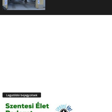
Legutóbbi bejegyzések