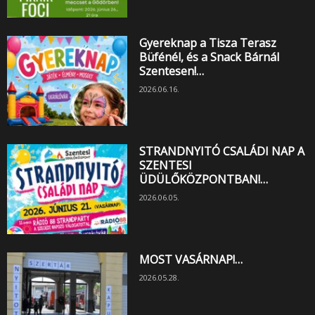
Gyereknap a Tisza Terasz
Büfénél, és a Snack Bárnál
Szentesen!…
2026.06.16.
STRANDNYITÓ CSALÁDI NAP A
SZENTESI
ÜDÜLŐKÖZPONTBAN!…
2026.06.05.
MOST VASÁRNAP!…
2026.05.28.