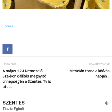
Forrás
Előző cikk
Következő cikk
A május 12-i Nemezelő
Meridián torna a kihívás
Szakkör kiállítás megnyitó
napján…
ünnepségén a Szentes Tv is
ott …
SZENTES
Tiszta Égbolt