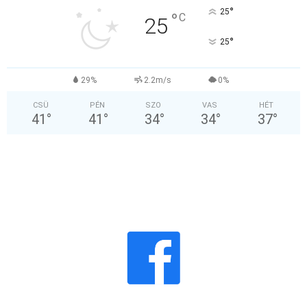
°
25
°
C
25
°
25
29%
2.2m/s
0%
CSÜ
PÉN
SZO
VAS
HÉT
41
°
41
°
34
°
34
°
37
°