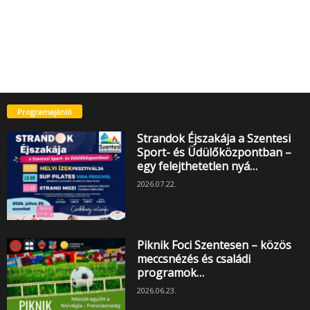
Programajánló
Strandok Éjszakája a Szentesi
Sport- és Üdülőközpontban –
egy felejthetetlen nyá…
2026.07.22.
Piknik Foci Szentesen – közös
meccsnézés és családi
programok…
2026.06.23.