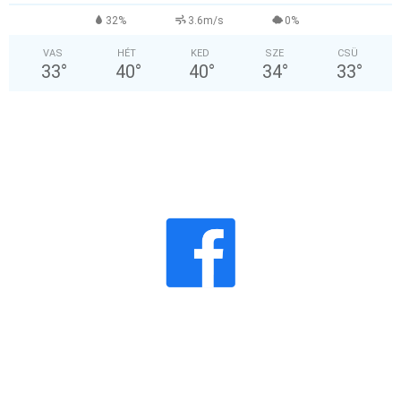
32%
3.6m/s
0%
VAS
HÉT
KED
SZE
CSÜ
33
°
40
°
40
°
34
°
33
°