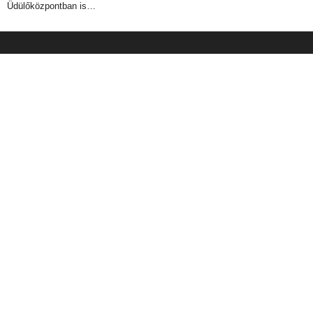
Üdülőközpontban is…