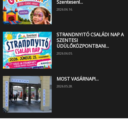
Szentesen!…
2026.06.16.
STRANDNYITÓ CSALÁDI NAP A
SZENTESI
ÜDÜLŐKÖZPONTBAN!…
2026.06.05.
MOST VASÁRNAP!…
2026.05.28.