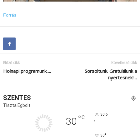
Forrás
Előző cikk
Következő cikk
Holnapi programunk….
Sorsoltunk. Gratulálunk a
nyertesnek!…
SZENTES
Tiszta Égbolt
30.6
°
C
30
°
°
30