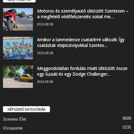
Motoros és személyautó ütközött Szentesen –
a megfelelő védőfelszerelés sokat me…
2026.08.08.
Amikor a tanmedence csatatérré változik: Így
csatáztak vízipisztolyokkal Szentes…
2026.08.08.
Meggondolatlan fordulás miatt ütközött össze
egy Suzuki és egy Dodge Challenger...
2026.08.08.
NÉPSZERŰ KATEGÓRIÁK
9608
Szentesi Élet
5235
Vízisportok