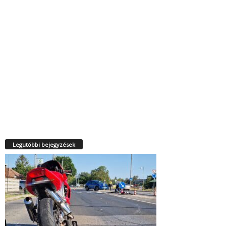
Legutóbbi bejegyzések