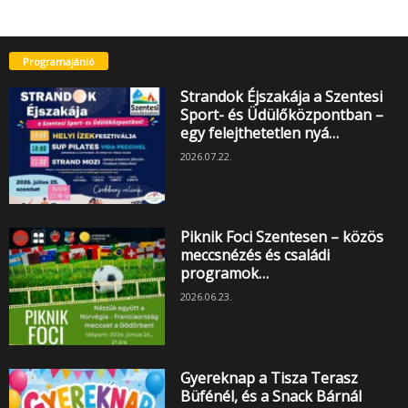
Programajánló
Strandok Éjszakája a Szentesi
Sport- és Üdülőközpontban –
egy felejthetetlen nyá…
2026.07.22.
Piknik Foci Szentesen – közös
meccsnézés és családi
programok…
2026.06.23.
Gyereknap a Tisza Terasz
Büfénél, és a Snack Bárnál