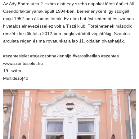
Az Ady Endre utca 2. szám alatt egy szebb napokat látott épület áll.
Csendőrlaktanyának épült 1904-ben, bérleményként így szolgált,
majd 1952-ben államosították. Ez után hat évtizeden át és számos
hivatalos elnevezéssel ez volt a Tiszti klub. Történetének második
részét idézzük fel a 2012-ben megkezdődött végjátékig. Szentes
arculata régen és ma rovatunkat a lap 11. oldalán olvashatják.
#szentesielet #tajekozottnaklennijo #varosihetilap #szentes
www.szentesielet.hu
19. szám
Múltidéző|40