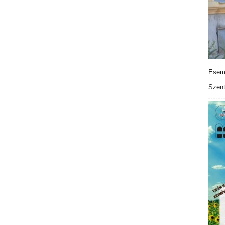
Esemé
Szen