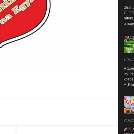
Strand
Üdülők
rátok!
a nagy
2026.0
A Sze
és sz
közös
A „Pik
2026.0
A