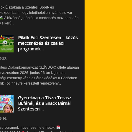
ok Éjszakája a Szentesi Sport- és
özpontban – egy felejthetetlen nyári este vár
A közönség döntött: a medencés moziban idén
 sikerű...
Piknik Foci Szentesen – közös
meccsnézés és családi
programok…
6.23.
ntesi Diákönkormányzat (SZÍVDÖK) ötlete alapján
ervezésében 2026. június 26-án izgalmas
ségi esemény várja az érdeklődőket a Gödörben.
nik Foci” névre keresztelt rendezvény...
Gyereknap a Tisza Terasz
Büfénél, és a Snack Bárnál
Szentesen!…
6.16.
 programok ingyenesen elérhetők!