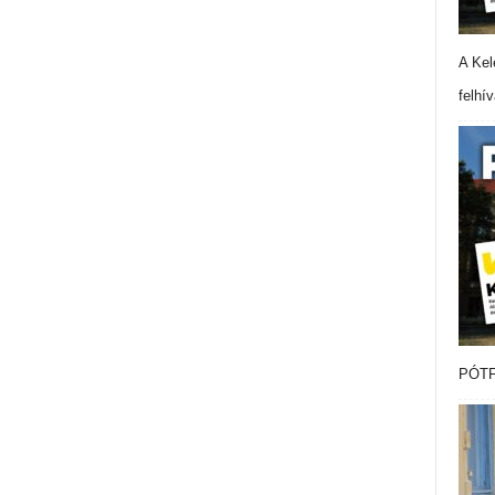
A Kel
felhí
PÓTF