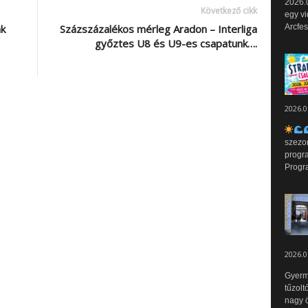
2026.0
Következő cikk
egy vi
Arcfes
ák
Százszázalékos mérleg Aradon – Interliga
győztes U8 és U9-es csapatunk….
2026.0
szezo
progr
Progr
2026.0
Gyerm
tűzolt
nagy ö