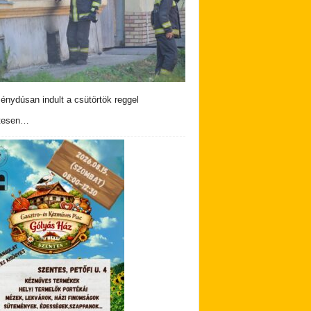
nydúsan indult a csütörtök reggel
tesen…