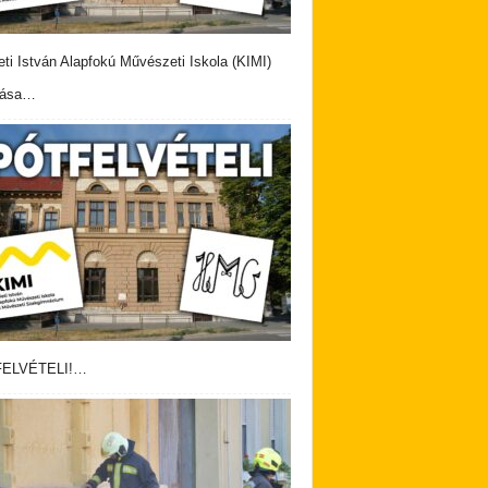
eti István Alapfokú Művészeti Iskola (KIMI)
vása…
ELVÉTELI!…