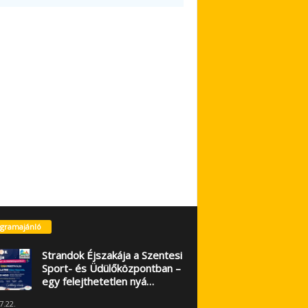
gramajánló
Strandok Éjszakája a Szentesi
Sport- és Üdülőközpontban –
egy felejthetetlen nyá…
7.22.