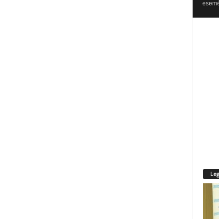
esemén
Leg