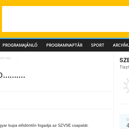
PROGRAMAJÁNLÓ
PROGRAMNAPTÁR
SPORT
ARCHÍV
eccs nap……….
SZ
Tiszt
ap……….
C
agyar kupa elődöntőn fogadja az SZVSE csapatát.