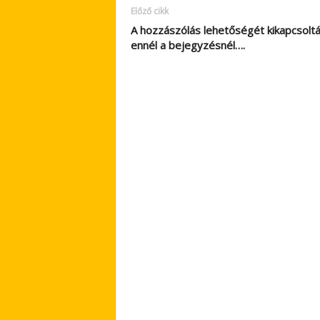
Előző cikk
A hozzászólás lehetőségét kikapcsolt
ennél a bejegyzésnél….