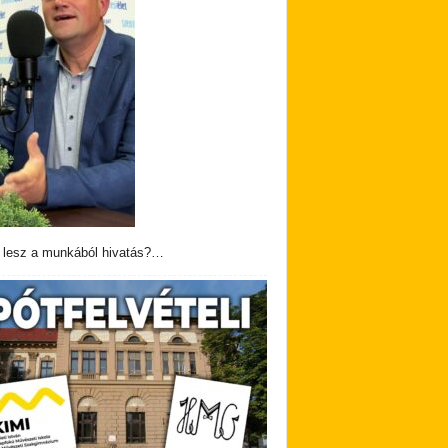
 lesz a munkából hivatás?…