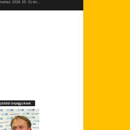
yhez. 2026. 05. 31-én...
utóbbi bejegyzések