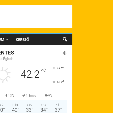
UM
KERESŐ
ENTES
a Égbolt
°
42.2
°
C
42.2
°
42.2
13%
1.3m/s
9%
SÜ
PÉN
SZO
VAS
HÉT
40
°
40
°
33
°
34
°
37
°