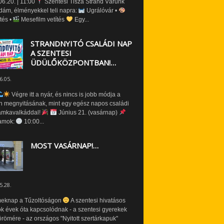
6.20. | 11:00
Szentesi Tisza Strand Várunk
dám, élményekkel teli napra:
Ugrálóvár •
tés •
Mesefilm vetítés
Egy...
STRANDNYITÓ CSALÁDI NAP
A SZENTESI
ÜDÜLŐKÖZPONTBAN!…
6.05.
Végre itt a nyár, és nincs is jobb módja a
n megnyitásának, mint egy egész napos családi
amkavalkáddal!
Június 21. (vasárnap)
amok:
10:00...
MOST VASÁRNAP!…
5.28.
eknap a Tűzoltóságon
A szentesi hivatásos
ók évek óta kapcsolódnak - a szentesi gyerekek
römére - az országos "Nyitott szertárkapuk"