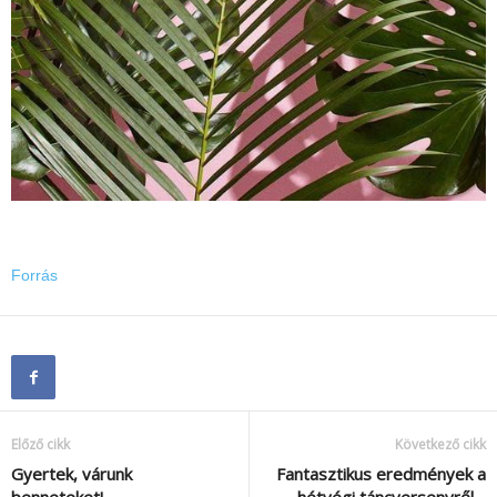
Forrás
Előző cikk
Következő cikk
Gyertek, várunk
Fantasztikus eredmények a
benneteket!…
hétvégi táncversenyről…