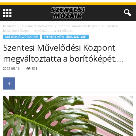
Kezdőlap
Kultúra és szórakozás
Szentesi Művelődési Központ
Szentesi
Művelődési Központ megváltoztatta a borítóképét….
KULTÚRA ÉS SZÓRAKOZÁS
SZENTESI MŰVELŐDÉSI KÖZPONT
Szentesi Művelődési Központ
megváltoztatta a borítóképét….
2022.05.16.
591