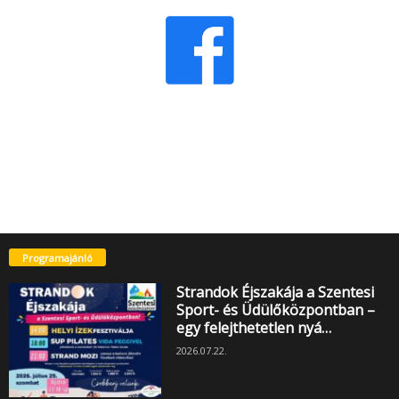
Programajánló
Strandok Éjszakája a Szentesi
Sport- és Üdülőközpontban –
egy felejthetetlen nyá…
2026.07.22.