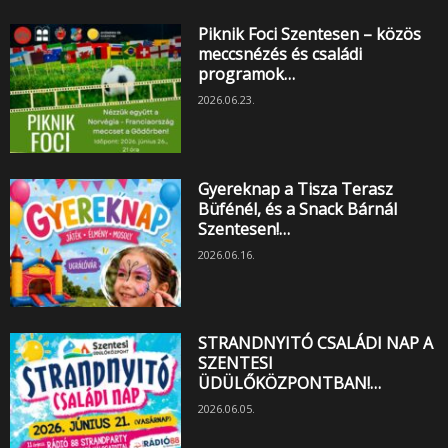
Piknik Foci Szentesen – közös
meccsnézés és családi
programok…
2026.06.23.
Gyereknap a Tisza Terasz
Büfénél, és a Snack Bárnál
Szentesen!…
2026.06.16.
STRANDNYITÓ CSALÁDI NAP A
SZENTESI
ÜDÜLŐKÖZPONTBAN!…
2026.06.05.