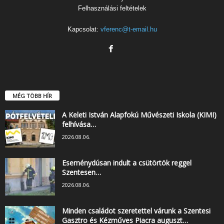
Felhasználási feltételek
Kapcsolat:
vferenc@t-email.hu
MÉG TÖBB HÍR
A Keleti István Alapfokú Művészeti Iskola (KIMI)
felhívása…
2026.08.06.
Eseménydúsan indult a csütörtök reggel
Szentesen…
2026.08.06.
Minden családot szeretettel várunk a Szentesi
Gasztro és Kézműves Piacra auguszt…