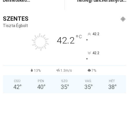
SZENTES
Tiszta Égbolt
42.2
°
C
42.2
°
42.2
°
13%
1.3m/s
7%
CSÜ
PÉN
SZO
VAS
HÉT
42
°
40
°
35
°
35
°
38
°