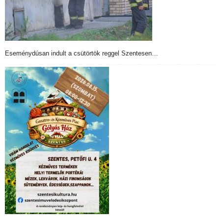
Eseménydúsan indult a csütörtök reggel Szentesen…