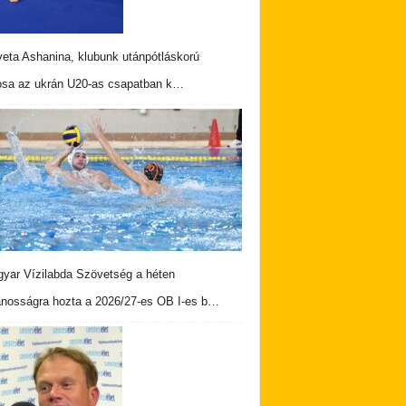
veta Ashanina, klubunk utánpótláskorú
osa az ukrán U20-as csapatban k…
yar Vízilabda Szövetség a héten
ánosságra hozta a 2026/27-es OB I-es b…