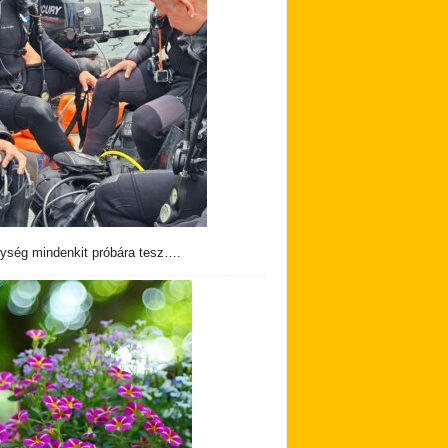
ység mindenkit próbára tesz….