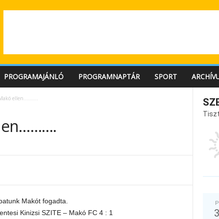
PROGRAMAJÁNLÓ
PROGRAMNAPTÁR
SPORT
ARCHÍV
Makó ellen……….
SZ
Tiszt
len……….
patunk Makót fogadta.
P
tesi Kinizsi SZITE – Makó FC 4 : 1