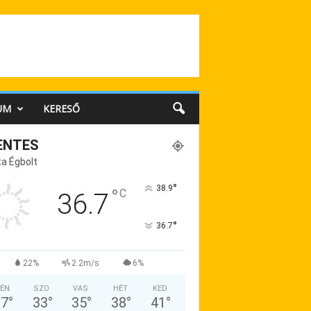
UM
KERESŐ
ENTES
a Égbolt
°
38.9
°
C
36.7
°
36.7
22%
2.2m/s
6%
ÉN
SZO
VAS
HÉT
KED
37
°
33
°
35
°
38
°
41
°