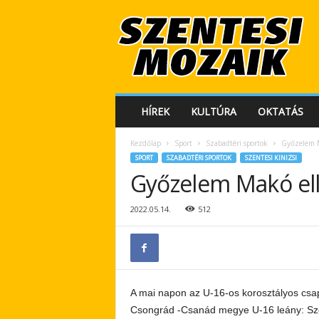
S
z
e
n
t
e
s
HÍREK
KULTÚRA
OKTATÁS
i
M
Kezdőlap
Sport
Szabadtéri sportok
Győzelem 
o
SPORT
SZABADTÉRI SPORTOK
SZENTESI KINIZSI
z
Győzelem Makó el
a
i
k
2022.05.14.
512
A mai napon az U-16-os korosztályos csa
Csongrád -Csanád megye U-16 leány: Szen