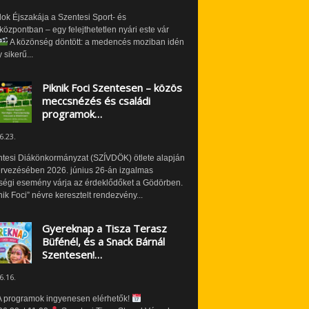
ok Éjszakája a Szentesi Sport- és
özpontban – egy felejthetetlen nyári este vár
A közönség döntött: a medencés moziban idén
 sikerű...
Piknik Foci Szentesen – közös
meccsnézés és családi
programok…
6.23.
ntesi Diákönkormányzat (SZÍVDÖK) ötlete alapján
ervezésében 2026. június 26-án izgalmas
ségi esemény várja az érdeklődőket a Gödörben.
nik Foci” névre keresztelt rendezvény...
Gyereknap a Tisza Terasz
Büfénél, és a Snack Bárnál
Szentesen!…
6.16.
 programok ingyenesen elérhetők!