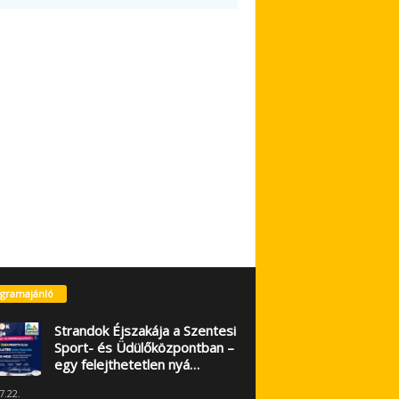
gramajánló
Strandok Éjszakája a Szentesi
Sport- és Üdülőközpontban –
egy felejthetetlen nyá…
7.22.