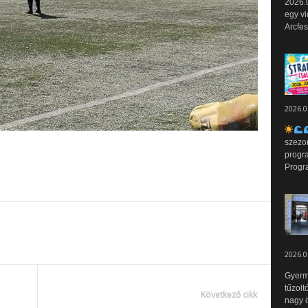
2026.0
egy vi
Arcfes
2026.0
szezo
progr
Progr
2026.0
Gyerm
tűzolt
Következő cikk
nagy ö