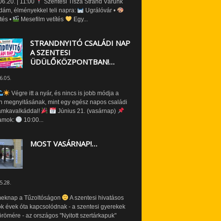
6.20. | 11:00
Szentesi Tisza Strand Várunk
dám, élményekkel teli napra:
Ugrálóvár •
tés •
Mesefilm vetítés
Egy...
STRANDNYITÓ CSALÁDI NAP
A SZENTESI
ÜDÜLŐKÖZPONTBAN!…
6.05.
Végre itt a nyár, és nincs is jobb módja a
n megnyitásának, mint egy egész napos családi
amkavalkáddal!
Június 21. (vasárnap)
amok:
10:00...
MOST VASÁRNAP!…
5.28.
eknap a Tűzoltóságon
A szentesi hivatásos
ók évek óta kapcsolódnak - a szentesi gyerekek
römére - az országos "Nyitott szertárkapuk"