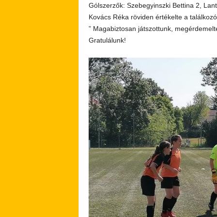
Gólszerzők: Szebegyinszki Bettina 2, Lant
Kovács Réka röviden értékelte a találkozót
” Magabiztosan játszottunk, megérdemelt
Gratulálunk!