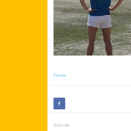
Forrás
Előző cikk