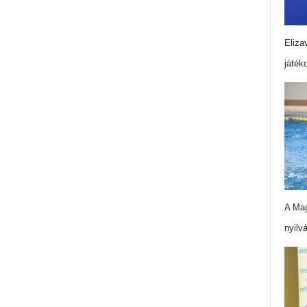
Eliza
játék
A Mag
nyilv