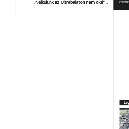
„Nélkülünk az Ultrabalaton nem oké”…
esemén
Leg