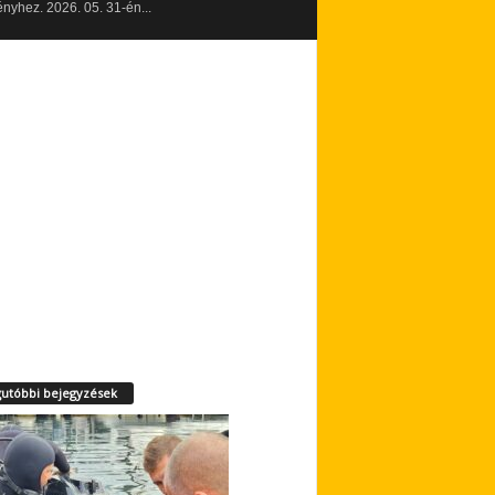
yhez. 2026. 05. 31-én...
utóbbi bejegyzések