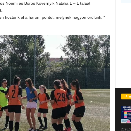
os Noémi és Boros Kovernyik Natália 1 – 1 taláat.
.:
en hoztunk el a három pontot, melynek nagyon örülünk. ”
Pro
2026.0