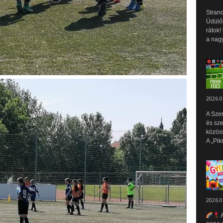
Strand
Üdülők
rátok!
a nagy
2026.0
A Sze
és sz
közös
A „Pik
2026.0
A