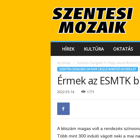
S
z
e
n
t
e
s
HÍREK
KULTÚRA
OKTATÁS
i
M
Kezdőlap
Szentes-Csongrád Dr Papp László Birkózó E
o
SZENTES-CSONGRÁD DR PAPP LÁSZLÓ BIRKÓZÓ EGYESÜLET
z
Érmek az ESMTK b
a
i
k
2022.05.14.
1771
A létszám magas volt a rendezés színvona
Több mint 300 induló vágott neki a mai 