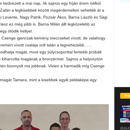
m kedvezett a mai nap, ők sajnos egy híján érem nélkül
 Zalán a legkisebbek között megérdemelten vehették át a
i Levente, Nagy Patrik, Pozsár Ákos, Barna László és Sági
esz ez még jobb is. Barna Milán állt legközelebb az
gy ötödik hellyel.
os Csenge igencsak kemény meccseket vívott, de valahogy
éremért vívott csatája volt talán a legnehezebb……
dhatja magát, most egy súlycsoporttal fentebb próbált
s kiharcolta magának a bronzérmet. Sajnos a helyosztón
vien bizonyúlt ma jobbnak. Vivien a harmadik míg Csenge
i magát Tamara, mint a kisebbek egyik példaképe egy
Pro
2026.0