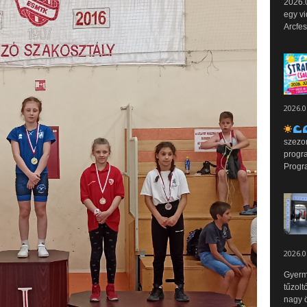
2026.0
egy vi
Arcfes
2026.0
szezo
progr
Progr
2026.0
Gyerm
tűzolt
nagy ö