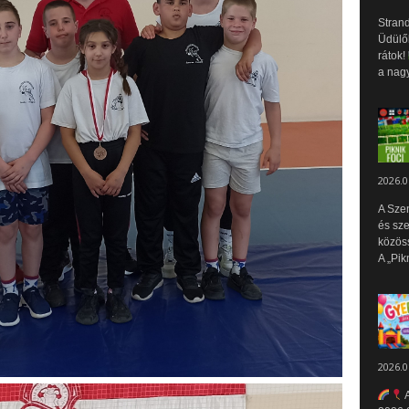
Strand
Üdülők
rátok!
a nagy
2026.0
A Sze
és sz
közös
A „Pik
2026.0
A