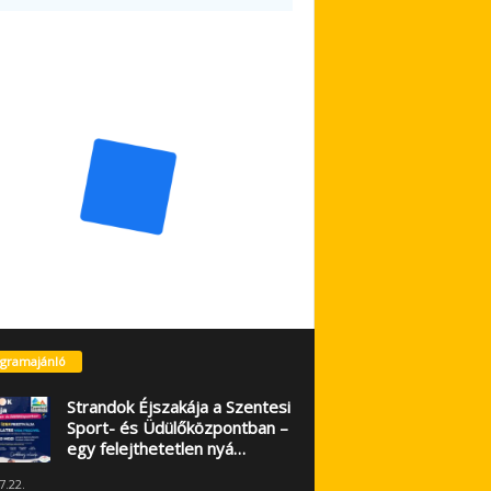
gramajánló
Strandok Éjszakája a Szentesi
Sport- és Üdülőközpontban –
egy felejthetetlen nyá…
7.22.