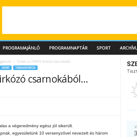
PROGRAMAJÁNLÓ
PROGRAMNAPTÁR
SPORT
ARCHÍV
gyesület
Érmek az ESMTK birkózó csarnokából…
SZ
SPORT
TEREMSPORTOK
Tiszt
irkózó csarnokából…
las a végeredmény egész jól sikerült.
V
napnak, egyesületünk 10 versenyzővel nevezett és három