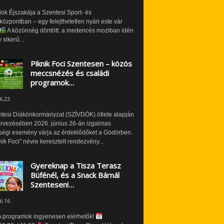
ok Éjszakája a Szentesi Sport- és
özpontban – egy felejthetetlen nyári este vár
A közönség döntött: a medencés moziban idén
 sikerű...
Piknik Foci Szentesen – közös
meccsnézés és családi
programok…
6.23.
ntesi Diákönkormányzat (SZÍVDÖK) ötlete alapján
ervezésében 2026. június 26-án izgalmas
ségi esemény várja az érdeklődőket a Gödörben.
nik Foci” névre keresztelt rendezvény...
Gyereknap a Tisza Terasz
Büfénél, és a Snack Bárnál
Szentesen!…
6.16.
 programok ingyenesen elérhetők!