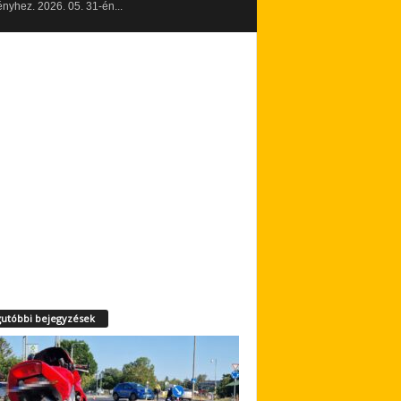
yhez. 2026. 05. 31-én...
utóbbi bejegyzések