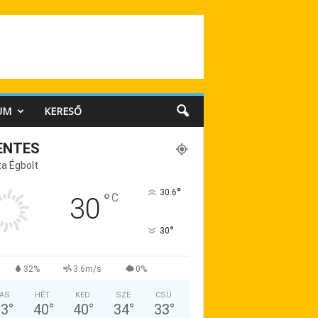
UM
KERESŐ
ENTES
a Égbolt
°
30.6
°
C
30
°
30
32%
3.6m/s
0%
AS
HÉT
KED
SZE
CSÜ
33
°
40
°
40
°
34
°
33
°