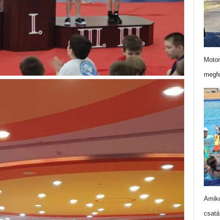
Motor
megfe
Amiko
csatá