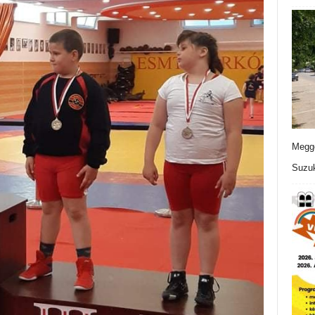
Meggo
Suzuk