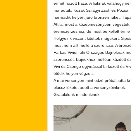
érmet hozott haza. A fiúknak valahogy ne
maradtak. Kozák Szilágyi Zsófi és Pozsár
harmadik helyért járó bronzérmüket. Tápa
Attila, most a középmezőnyben végeztek, l
éremszerzéshez, de most be kellett érnie e
Hölgyeink viszont kitettek magukért, Sip
most nem állt mellé a szerencse. A bronz
Farkas Vivien aki Országos Bajnoknak mon
szerencsét. Bajnokhoz méltóan küzdött é
Vivi és Csenge egymással birkózott és Vi
ötödik helyen végzett.
A mai versenyen mint edző próbálhatta k
plussz löketet adott a versenyzőinknek.
Gratulálunk mindenkinek.