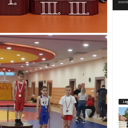
esemén
Leg