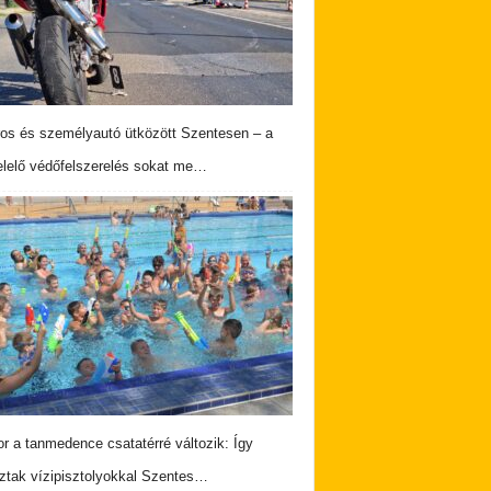
os és személyautó ütközött Szentesen – a
lelő védőfelszerelés sokat me…
r a tanmedence csatatérré változik: Így
ztak vízipisztolyokkal Szentes…