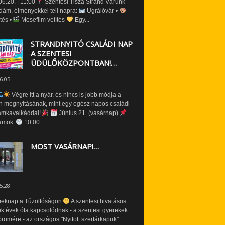
6.20. | 11:00
Szentesi Tisza Strand Várunk
dám, élményekkel teli napra:
Ugrálóvár •
tés •
Mesefilm vetítés
Egy...
STRANDNYITÓ CSALÁDI NAP
A SZENTESI
ÜDÜLŐKÖZPONTBAN!…
6.05.
Végre itt a nyár, és nincs is jobb módja a
n megnyitásának, mint egy egész napos családi
amkavalkáddal!
Június 21. (vasárnap)
amok:
10:00...
MOST VASÁRNAP!…
5.28.
eknap a Tűzoltóságon
A szentesi hivatásos
ók évek óta kapcsolódnak - a szentesi gyerekek
römére - az országos "Nyitott szertárkapuk"