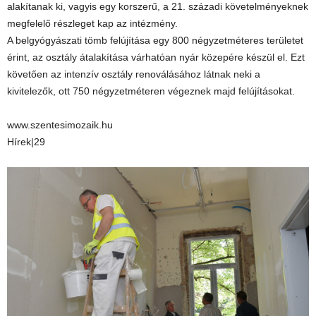
alakítanak ki, vagyis egy korszerű, a 21. századi kö­vetelményeknek
megfelelő rész­­leget kap az intézmény.
A belgyógyászati tömb felújítása egy 800 négyzetméteres területet
érint, az osztály átalakítása várhatóan nyár közepére készül el. Ezt
követően az intenzív osztály renoválásához látnak neki a
kivitelezők, ott 750 négyzetméteren végeznek majd felújításokat.
www.szentesimozaik.hu
Hírek|29