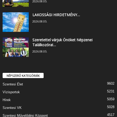
2026.08.05.
LAKOSSÁGI HIRDETMÉNY…
2026.08.05.
Szeretettel várjuk Önöket Népzenei
Találkozóra!…
2026.08.05.
NÉPSZERŰ KATEGÓRIÁK
9602
Szentesi Élet
5231
Vízisportok
5059
Hírek
5028
Szentesi VK
4517
Szentesi Művelődési Központ