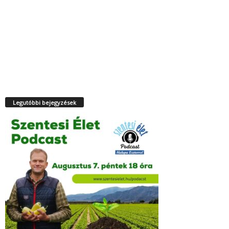
Legutóbbi bejegyzések