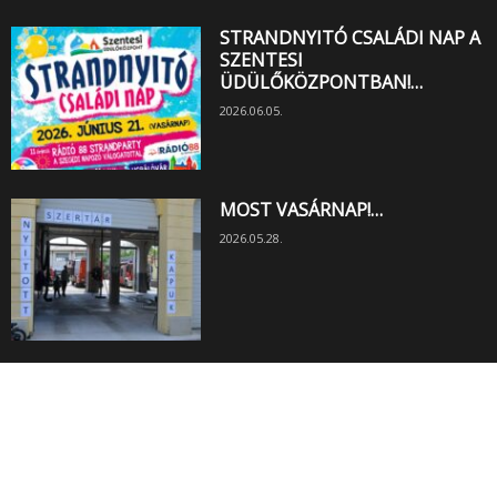
STRANDNYITÓ CSALÁDI NAP A
SZENTESI
ÜDÜLŐKÖZPONTBAN!…
2026.06.05.
MOST VASÁRNAP!…
2026.05.28.