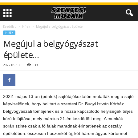
Kezdőlap
Hírek
Megújul a belgyógyászat épülete…
HÍREK
Megújul a belgyógyászat
épülete…
2022.05.13.
639
2022. május 13-án (péntek) sajtótájékoztatón mutatták meg a sajtó
képviselőinek, hogy hol tart a szentesi Dr. Bugyi István Kórház
belgyógyászati tömbjének és a hozzá kapcsolódó helyiségek teljes
körű felújítása, mely március 21-én kezdődött meg. A munkák
során szinte csak a fő falak maradnak érintetlenek az osztály
épületében: összesen huszonkét új, két-három ágyas kórtermet