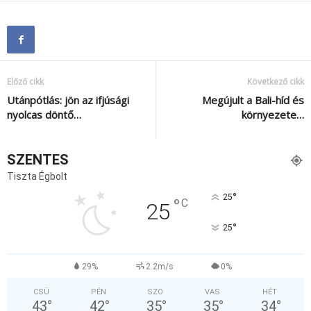
Előző cikk
Következő cikk
Utánpótlás: jön az ifjúsági
Megújult a Bali-híd és
nyolcas döntő…
környezete…
SZENTES
Tiszta Égbolt
°
25
°
C
25
°
25
29%
2.2m/s
0%
CSÜ
PÉN
SZO
VAS
HÉT
43
°
42
°
35
°
35
°
34
°