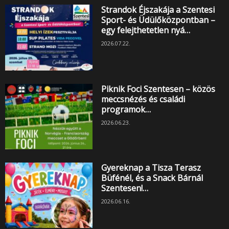
Strandok Éjszakája a Szentesi
Sport- és Üdülőközpontban –
egy felejthetetlen nyá…
2026.07.22.
Piknik Foci Szentesen – közös
meccsnézés és családi
programok…
2026.06.23.
Gyereknap a Tisza Terasz
Büfénél, és a Snack Bárnál
Szentesen!…
2026.06.16.