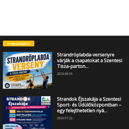
Programajánló
Strandröplabda-versenyre
várják a csapatokat a Szentesi
Tisza-parton…
2026.08.09.
Strandok Éjszakája a Szentesi
Sport- és Üdülőközpontban –
egy felejthetetlen nyá…
2026.07.22.