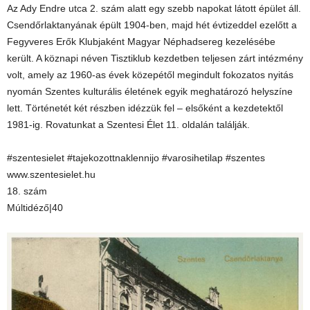
Az Ady Endre utca 2. szám alatt egy szebb napokat látott épület áll.
Csendőrlaktanyának épült 1904-ben, majd hét évtizeddel ezelőtt a
Fegyveres Erők Klubjaként Magyar Néphadsereg kezelésébe
került. A köznapi néven Tisztiklub kezdetben teljesen zárt intézmény
volt, amely az 1960-as évek közepétől megindult fokozatos nyitás
nyomán Szentes kulturális életének egyik meghatározó helyszíne
lett. Történetét két részben idézzük fel – elsőként a kezdetektől
1981-ig. Rovatunkat a Szentesi Élet 11. oldalán találják.
#szentesielet #tajekozottnaklennijo #varosihetilap #szentes
www.szentesielet.hu
18. szám
Múltidéző|40