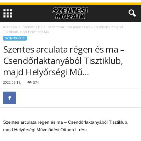
Kezdőlap
Szentesi Élet
Szentes arculata régen és ma – Csendőrlaktanyából
Tisztiklub, majd Helyőrségi Mű…
SZENTESI ÉLET
Szentes arculata régen és ma –
Csendőrlaktanyából Tisztiklub,
majd Helyőrségi Mű…
2022.05.11.
574
Szentes arculata régen és ma – Csendőrlaktanyából Tisztiklub,
majd Helyőrségi Művelődési Otthon I. rész