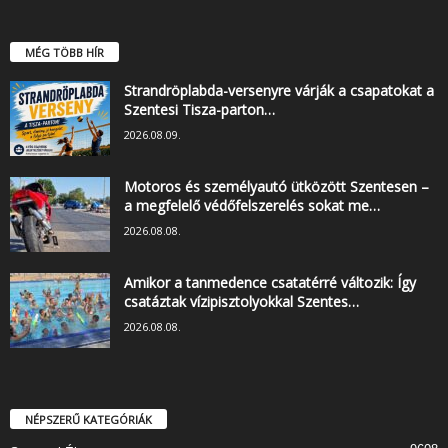
MÉG TÖBB HÍR
Strandröplabda-versenyre várják a csapatokat a
Szentesi Tisza-parton…
2026.08.09.
Motoros és személyautó ütközött Szentesen –
a megfelelő védőfelszerelés sokat me…
2026.08.08.
Amikor a tanmedence csatatérré változik: Így
csatáztak vízipisztolyokkal Szentes…
2026.08.08.
NÉPSZERŰ KATEGÓRIÁK