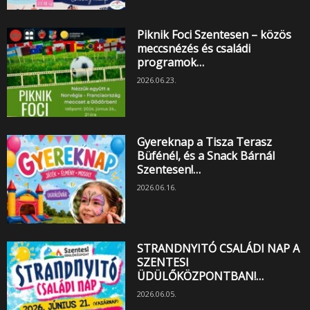
Piknik Foci Szentesen – közös
meccsnézés és családi
programok…
2026.06.23.
Gyereknap a Tisza Terasz
Büfénél, és a Snack Bárnál
Szentesen!…
2026.06.16.
STRANDNYITÓ CSALÁDI NAP A
SZENTESI
ÜDÜLŐKÖZPONTBAN!…
2026.06.05.