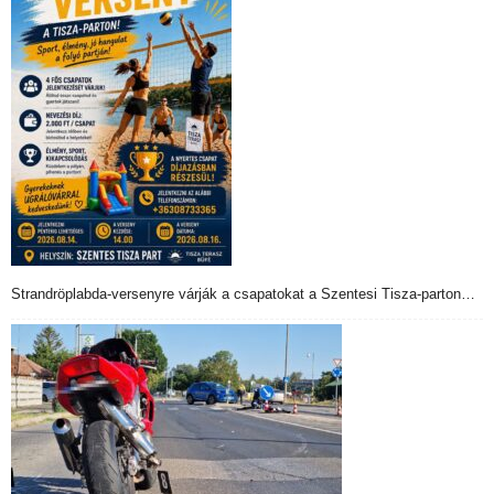
Strandröplabda-versenyre várják a csapatokat a Szentesi Tisza-parton…