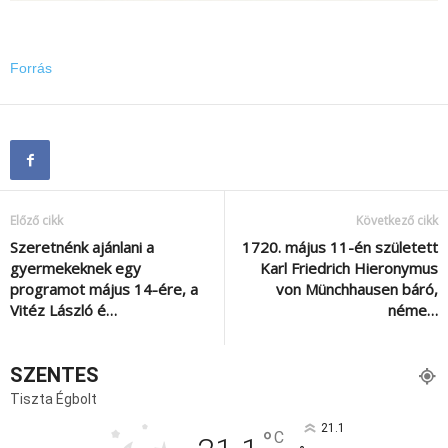
Forrás
Előző cikk
Következő cikk
Szeretnénk ajánlani a
1720. május 11-én született
gyermekeknek egy
Karl Friedrich Hieronymus
programot május 14-ére, a
von Münchhausen báró,
Vitéz László é…
néme…
SZENTES
Tiszta Égbolt
21.1
°
C