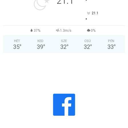
21.1
°
21.1
°
37%
1.3m/s
0%
HÉT
KED
SZE
CSÜ
PÉN
35
°
39
°
32
°
32
°
33
°