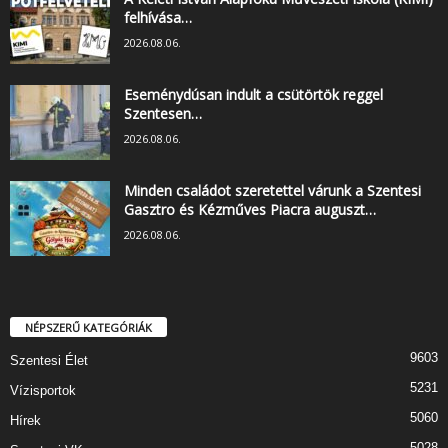
felhívása…
2026.08.06.
Eseménydúsan indult a csütörtök reggel
Szentesen…
2026.08.06.
Minden családot szeretettel várunk a Szentesi
Gasztro és Kézműves Piacra auguszt…
2026.08.06.
NÉPSZERŰ KATEGÓRIÁK
9603
Szentesi Élet
5231
Vízisportok
5060
Hírek
5028