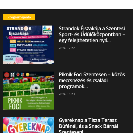
Programajánló
Strandok Éjszakája a Szentesi
Sport- és Üdülőközpontban –
egy felejthetetlen nyá…
2026.07.22.
Piknik Foci Szentesen – közös
meccsnézés és családi
programok…
2026.06.23.
Gyereknap a Tisza Terasz
Büfénél, és a Snack Bárnál
Szentesen!…