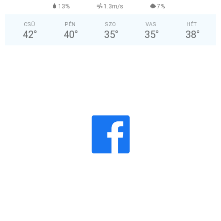
13%
1.3m/s
7%
CSÜ
PÉN
SZO
VAS
HÉT
42
°
40
°
35
°
35
°
38
°