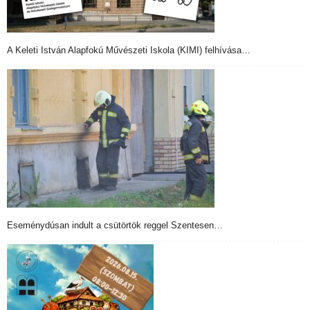
A Keleti István Alapfokú Művészeti Iskola (KIMI) felhívása…
Eseménydúsan indult a csütörtök reggel Szentesen…