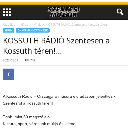
Kezdőlap
Hírek
Hírek
KOSSUTH RÁDIÓ Szentesen a Kossuth téren!…
HÍREK
ÖNKORMÁNYZATI HÍREK
KOSSUTH RÁDIÓ Szentesen a
Kossuth téren!…
2022.05.09.
742
A Kossuth Rádió – Országjáró műsora élő adásban jelentkezik
Szentesről a Kossuth téren!
Több, mint 30 megszólaló…
Kultúra, sport, városunk múltja és jelene…