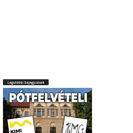
Legutóbbi bejegyzések