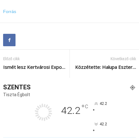
Forrás
Előző cikk
Következő cikk
Ismét lesz Kertvárosi Expo…
Közzétette: Halupa Eszter…
SZENTES
Tiszta Égbolt
42.2
°
C
42.2
°
42.2
°