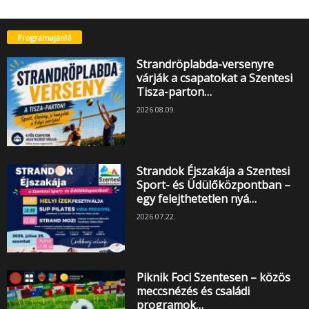
Programajánló
Strandröplabda-versenyre
várják a csapatokat a Szentesi
Tisza-parton…
2026.08.09.
Strandok Éjszakája a Szentesi
Sport- és Üdülőközpontban –
egy felejthetetlen nyá…
2026.07.22.
Piknik Foci Szentesen – közös
meccsnézés és családi
programok…