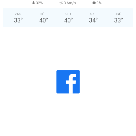
32%
3.6m/s
0%
VAS
HÉT
KED
SZE
CSÜ
33
°
40
°
40
°
34
°
33
°