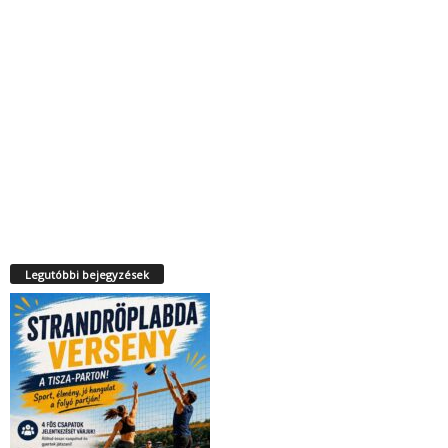
Legutóbbi bejegyzések