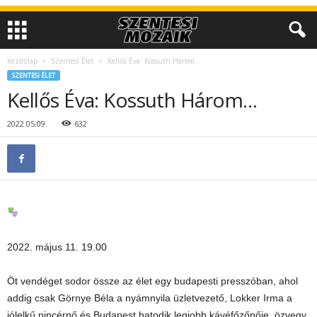
Kezdőlap
Szentesi Élet
Kellős Éva: Kossuth Három…
SZENTESI ÉLET
Kellős Éva: Kossuth Három…
2022.05.09.
632
2022. május 11. 19.00
Öt vendéget sodor össze az élet egy budapesti presszóban, ahol
addig csak Görnye Béla a nyámnyila üzletvezető, Lokker Irma a
jólelkű pincérnő és Budapest hatodik legjobb kávéfőzőnője, özvegy