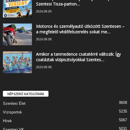
Szentesi Tisza-parton…
2026.08.09.
Motoros és személyautó ütközött Szentesen –
a megfelelő védőfelszerelés sokat me…
2026.08.08.
Amikor a tanmedence csatatérré változik: Így
csatáztak vízipisztolyokkal Szentes…
2026.08.08.
NÉPSZERŰ KATEGÓRIÁK
9608
Szentesi Élet
5235
Vízisportok
5067
Hírek
5031
Szentesi VK