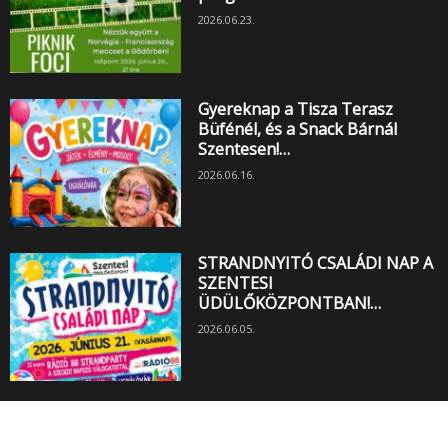
2026.06.23.
Gyereknap a Tisza Terasz
Büfénél, és a Snack Bárnál
Szentesen!…
2026.06.16.
STRANDNYITÓ CSALÁDI NAP A
SZENTESI
ÜDÜLŐKÖZPONTBAN!…
2026.06.05.