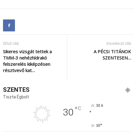
Előző cikk
Következő cikk
Sikeres vizsgát tettek a
A PÉCSI TITÁNOK
TMM-3 nehézhídrakó
SZENTESEN…
felszerelés kiképzésen
résztvevő kat…
SZENTES
Tiszta Égbolt
30.6
°
C
30
°
°
30