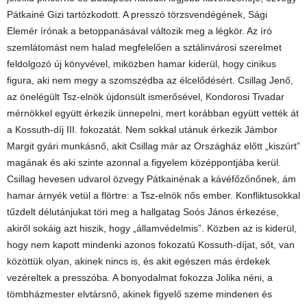
Pátkainé Gizi tartózkodott. A presszó törzsvendégének, Sági
Elemér írónak a betoppanásával változik meg a légkör. Az író
szemlátomást nem halad megfelelően a sztálinvárosi szerelmet
feldolgozó új könyvével, miközben hamar kiderül, hogy cinikus
figura, aki nem megy a szomszédba az élcelődésért. Csillag Jenő,
az önelégült Tsz-elnök újdonsült ismerősével, Kondorosi Tivadar
mérnökkel együtt érkezik ünnepelni, mert korábban együtt vették át
a Kossuth-díj III. fokozatát. Nem sokkal utánuk érkezik Jámbor
Margit gyári munkásnő, akit Csillag már az Országház előtt „kiszúrt”
magának és aki szinte azonnal a figyelem középpontjába kerül.
Csillag hevesen udvarol özvegy Pátkainénak a kávéfőzőnőnek, ám
hamar árnyék vetül a flörtre: a Tsz-elnök nős ember. Konfliktusokkal
tűzdelt délutánjukat töri meg a hallgatag Soós János érkezése,
akiről sokáig azt hiszik, hogy „államvédelmis”. Közben az is kiderül,
hogy nem kapott mindenki azonos fokozatú Kossuth-díjat, sőt, van
közöttük olyan, akinek nincs is, és akit egészen más érdekek
vezéreltek a presszóba. A bonyodalmat fokozza Jolika néni, a
tömbházmester elvtársnő, akinek figyelő szeme mindenen és