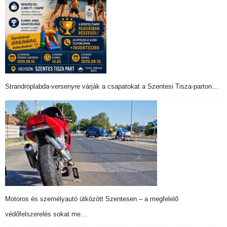
Strandröplabda-versenyre várják a csapatokat a Szentesi Tisza-parton…
Motoros és személyautó ütközött Szentesen – a megfelelő
védőfelszerelés sokat me…