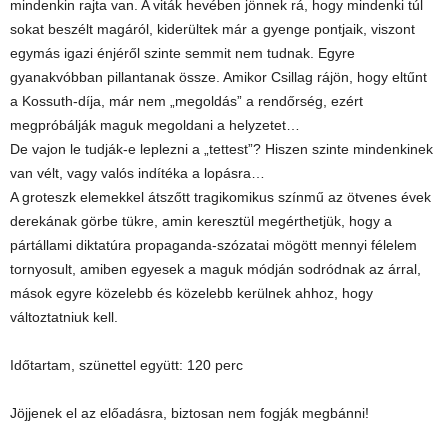
mindenkin rajta van. A viták hevében jönnek rá, hogy mindenki túl
sokat beszélt magáról, kiderültek már a gyenge pontjaik, viszont
egymás igazi énjéről szinte semmit nem tudnak. Egyre
gyanakvóbban pillantanak össze. Amikor Csillag rájön, hogy eltűnt
a Kossuth-díja, már nem „megoldás” a rendőrség, ezért
megpróbálják maguk megoldani a helyzetet…
De vajon le tudják-e leplezni a „tettest”? Hiszen szinte mindenkinek
van vélt, vagy valós indítéka a lopásra…
A groteszk elemekkel átszőtt tragikomikus színmű az ötvenes évek
derekának görbe tükre, amin keresztül megérthetjük, hogy a
pártállami diktatúra propaganda-szózatai mögött mennyi félelem
tornyosult, amiben egyesek a maguk módján sodródnak az árral,
mások egyre közelebb és közelebb kerülnek ahhoz, hogy
változtatniuk kell.
Időtartam, szünettel együtt: 120 perc
Jöjjenek el az előadásra, biztosan nem fogják megbánni!