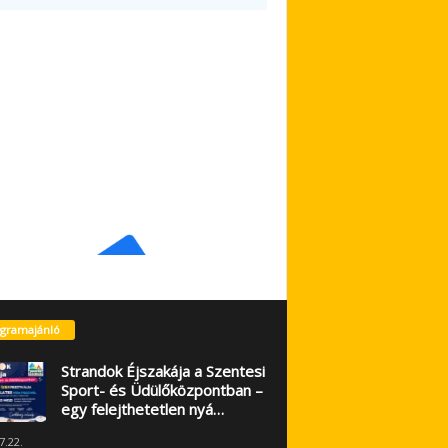
gramajánló
Strandok Éjszakája a Szentesi
Sport- és Üdülőközpontban –
egy felejthetetlen nyá…
7.22.