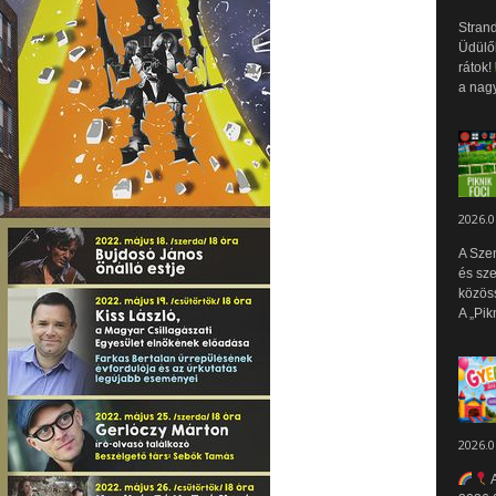
Strand
Üdülők
rátok!
a nagy
2026.0
A Sze
és sz
közös
A „Pik
2026.0
A