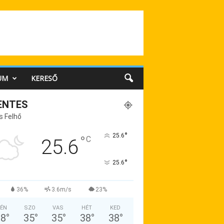
UM
KERESŐ
ENTES
s Felhő
°
25.6
°
C
25.6
°
25.6
36%
3.6m/s
23%
ÉN
SZO
VAS
HÉT
KED
38
°
35
°
35
°
38
°
38
°