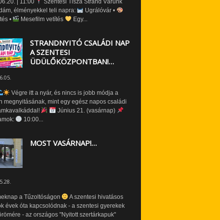
6.20. | 11:00
Szentesi Tisza Strand Várunk
dám, élményekkel teli napra:
Ugrálóvár •
tés •
Mesefilm vetítés
Egy...
STRANDNYITÓ CSALÁDI NAP
A SZENTESI
ÜDÜLŐKÖZPONTBAN!…
6.05.
Végre itt a nyár, és nincs is jobb módja a
n megnyitásának, mint egy egész napos családi
amkavalkáddal!
Június 21. (vasárnap)
amok:
10:00...
MOST VASÁRNAP!…
5.28.
eknap a Tűzoltóságon
A szentesi hivatásos
ók évek óta kapcsolódnak - a szentesi gyerekek
römére - az országos "Nyitott szertárkapuk"