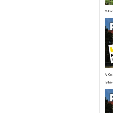
Mikor
A Kel
felhí