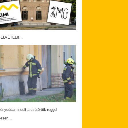
ELVÉTELI!…
nydúsan indult a csütörtök reggel
tesen…