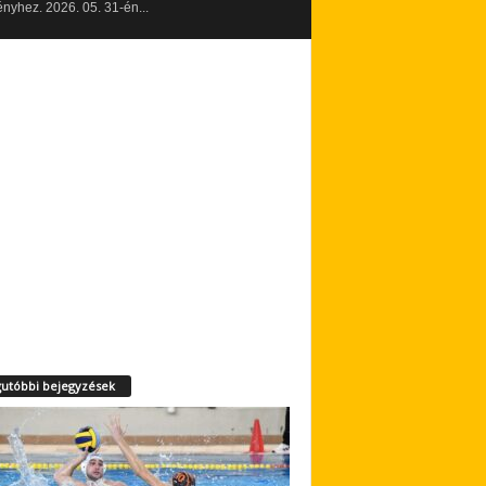
yhez. 2026. 05. 31-én...
utóbbi bejegyzések