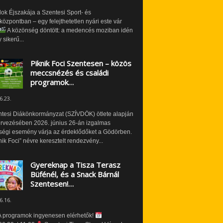
ok Éjszakája a Szentesi Sport- és
özpontban – egy felejthetetlen nyári este vár
A közönség döntött: a medencés moziban idén
 sikerű...
Piknik Foci Szentesen – közös
meccsnézés és családi
programok…
6.23.
ntesi Diákönkormányzat (SZÍVDÖK) ötlete alapján
ervezésében 2026. június 26-án izgalmas
ségi esemény várja az érdeklődőket a Gödörben.
nik Foci” névre keresztelt rendezvény...
Gyereknap a Tisza Terasz
Büfénél, és a Snack Bárnál
Szentesen!…
6.16.
 programok ingyenesen elérhetők!