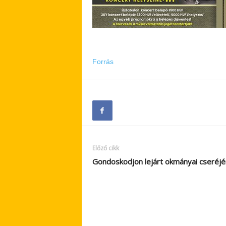
Forrás
Előző cikk
Gondoskodjon lejárt okmányai cseréjé