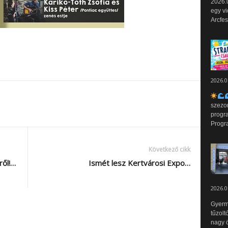
2026.0
egy vi
Arcfes
2026.0
szezo
progr
Progr
Következő cikk
ről!…
Ismét lesz Kertvárosi Expo…
2026.0
Gyerm
tűzolt
nagy ö