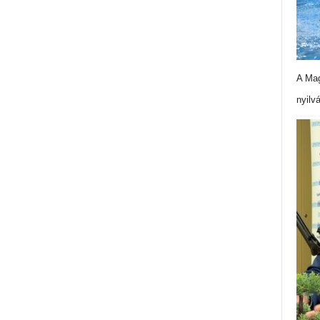
A Mag
nyilv