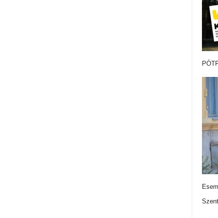
PÓTF
Esemé
Szen