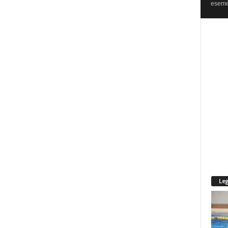
esemén
Leg