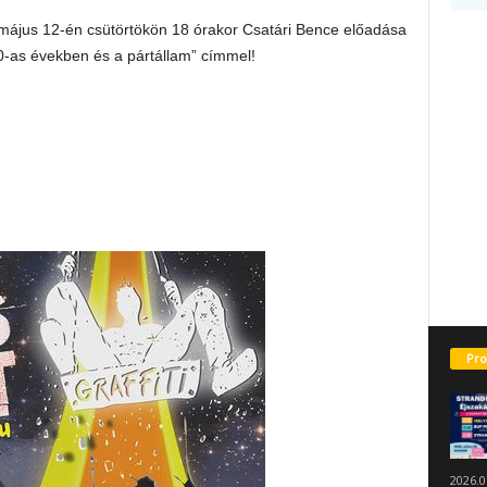
 május 12-én csütörtökön 18 órakor Csatári Bence előadása
0-as években és a pártállam” címmel!
Pro
2026.0