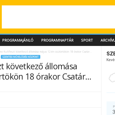
PROGRAMAJÁNLÓ
PROGRAMNAPTÁR
SPORT
ARCHÍV
esi KultFeszt következő állomása május 12-én csütörtökön 18 órakor Csatár…
SZ
SZENTESI MŰVELŐDÉSI KÖZPONT
Kevé
zt következő állomása
rtökön 18 órakor Csatár…
P