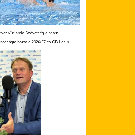
yar Vízilabda Szövetség a héten
ánosságra hozta a 2026/27-es OB I-es b…