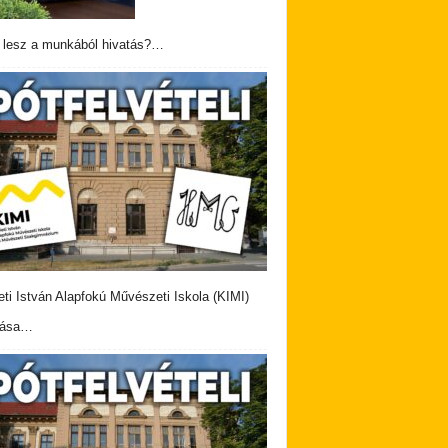
 lesz a munkából hivatás?…
eti István Alapfokú Művészeti Iskola (KIMI)
vása…