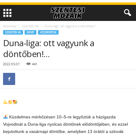
Kezdőlap
Szentesi VK
Duna-liga: ott vagyunk a döntőben!…
SZENTESI VK
SPORT
VÍZISPORTOK
Duna-liga: ott vagyunk a
döntőben!…
2022.05.07.
441
Küzdelmes mérkőzésen 10–5-re legyőztük a házigazda
Vojvodinát a Duna-liga nyolcas döntőnek elődöntőjében, és ezzel
bejutottunk a vasárnapi döntőbe, amelyben 13 órától a szlovák