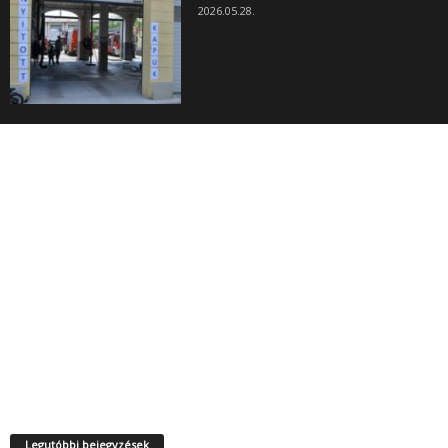
2026.05.28.
Legutóbbi bejegyzések