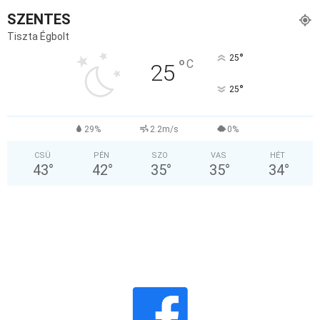
SZENTES
Tiszta Égbolt
°
25
°
C
25
°
25
29%
2.2m/s
0%
CSÜ
PÉN
SZO
VAS
HÉT
43
°
42
°
35
°
35
°
34
°