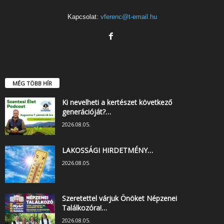
Kapcsolat:
vferenc@t-email.hu
MÉG TÖBB HÍR
Ki nevelheti a kertészet következő
generációját?…
2026.08.05.
LAKOSSÁGI HIRDETMÉNY…
2026.08.05.
Szeretettel várjuk Önöket Népzenei
Találkozóra!…
2026.08.05.