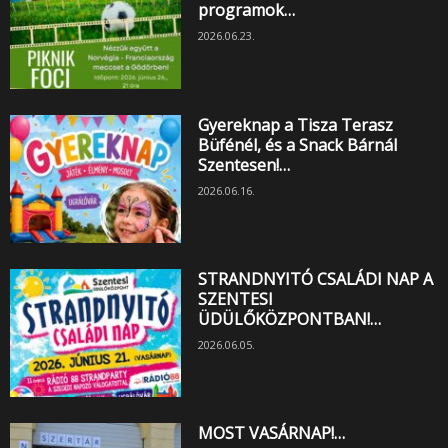
programok…
2026.06.23.
Gyereknap a Tisza Terasz
Büfénél, és a Snack Bárnál
Szentesen!…
2026.06.16.
STRANDNYITÓ CSALÁDI NAP A
SZENTESI
ÜDÜLŐKÖZPONTBAN!…
2026.06.05.
MOST VASÁRNAP!…