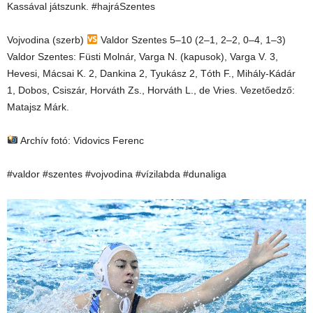
Kassával játszunk. #hajráSzentes
Vojvodina (szerb)
Valdor Szentes 5–10 (2–1, 2–2, 0–4, 1–3)
Valdor Szentes: Füsti Molnár, Varga N. (kapusok), Varga V. 3,
Hevesi, Mácsai K. 2, Dankina 2, Tyukász 2, Tóth F., Mihály-Kádár
1, Dobos, Csiszár, Horváth Zs., Horváth L., de Vries. Vezetőedző:
Matajsz Márk.
Archív fotó: Vidovics Ferenc
#valdor #szentes #vojvodina #vízilabda #dunaliga