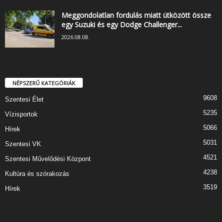
Meggondolatlan fordulás miatt ütközött össze
egy Suzuki és egy Dodge Challenger...
2026.08.08.
NÉPSZERŰ KATEGÓRIÁK
9608
Szentesi Élet
5235
Vízisportok
5066
Hírek
5031
Szentesi VK
4521
Szentesi Művelődési Központ
4238
Kultúra és szórakozás
3519
Hírek