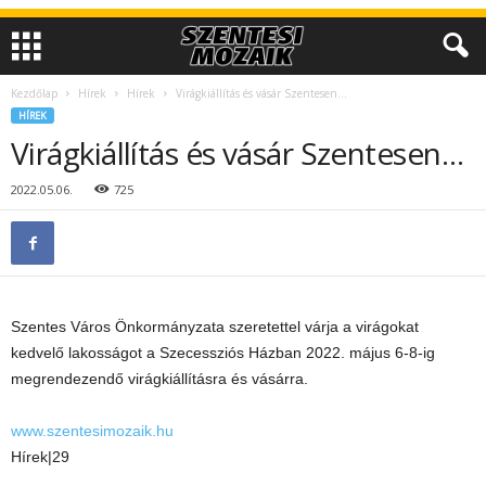
Kezdőlap
Hírek
Hírek
Virágkiállítás és vásár Szentesen…
HÍREK
Virágkiállítás és vásár Szentesen…
2022.05.06.
725
Szentes Város Önkormányzata szeretettel várja a virágokat
kedvelő lakosságot a Szecessziós Házban 2022. május 6-8-ig
megrendezendő virágkiállításra és vásárra.
www.szentesimozaik.hu
Hírek|29