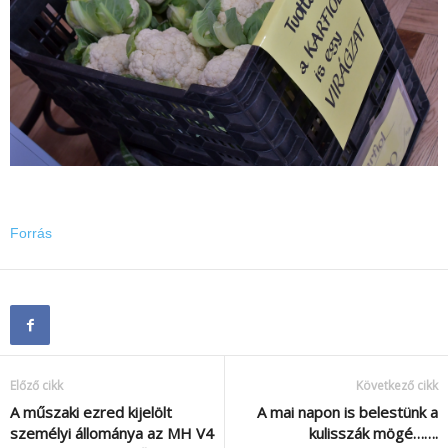
Forrás
Előző cikk
Következő cikk
A műszaki ezred kijelölt
A mai napon is belestünk a
személyi állománya az MH V4
kulisszák mögé…….