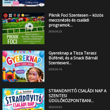
Piknik Foci Szentesen – közös
meccsnézés és családi
programok…
2026.06.23.
Gyereknap a Tisza Terasz
Büfénél, és a Snack Bárnál
Szentesen!…
2026.06.16.
STRANDNYITÓ CSALÁDI NAP A
SZENTESI
ÜDÜLŐKÖZPONTBAN!…
2026.06.05.