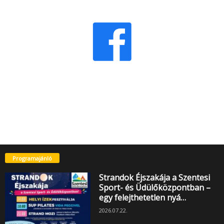
Programajánló
Strandok Éjszakája a Szentesi
Sport- és Üdülőközpontban –
egy felejthetetlen nyá…
2026.07.22.