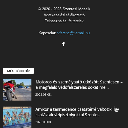
© 2026 - 2023 Szentesi Mozaik
Adatkezelési tájékoztató
Felhasználási feltételek
Kapcsolat:
vferenc@t-email.hu
MÉG TÖBB HÍR
Motoros és személyautó ütközött Szentesen –
a megfelelő védőfelszerelés sokat me…
2026.08.08.
Amikor a tanmedence csatatérré változik: Így
csatáztak vízipisztolyokkal Szentes…
2026.08.08.