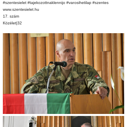
#szentesielet #tajekozottnaklennijo #varosihetilap #szentes
www.szentesielet.hu
17. szám
Közélet|32