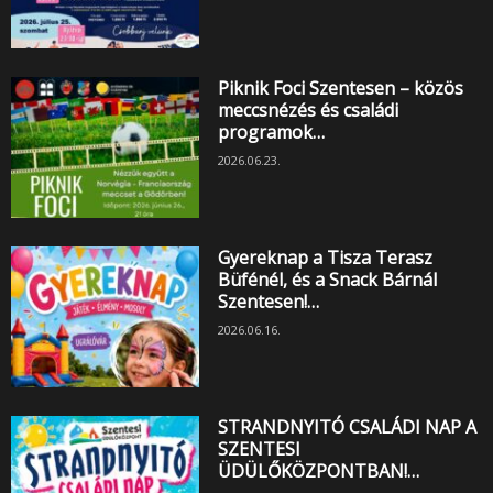
Piknik Foci Szentesen – közös
meccsnézés és családi
programok…
2026.06.23.
Gyereknap a Tisza Terasz
Büfénél, és a Snack Bárnál
Szentesen!…
2026.06.16.
STRANDNYITÓ CSALÁDI NAP A
SZENTESI
ÜDÜLŐKÖZPONTBAN!…