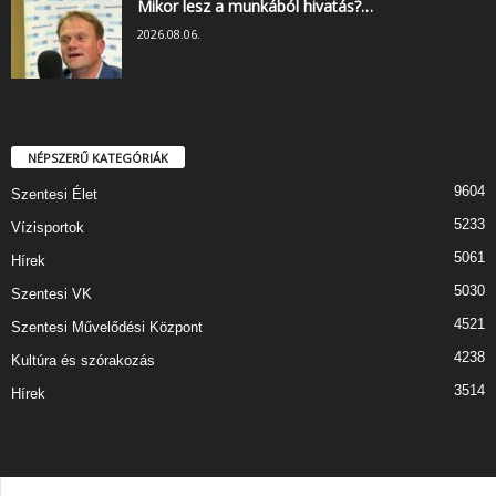
Mikor lesz a munkából hivatás?…
2026.08.06.
NÉPSZERŰ KATEGÓRIÁK
9604
Szentesi Élet
5233
Vízisportok
5061
Hírek
5030
Szentesi VK
4521
Szentesi Művelődési Központ
4238
Kultúra és szórakozás
3514
Hírek