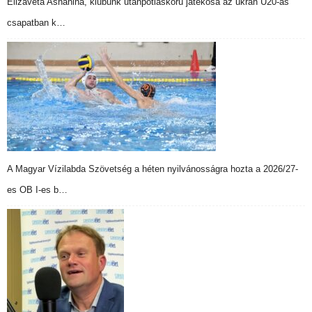
Elizaveta Ashanina, klubunk utánpótláskorú játékosa az ukrán U20-as
csapatban k…
A Magyar Vízilabda Szövetség a héten nyilvánosságra hozta a 2026/27-
es OB I-es b…