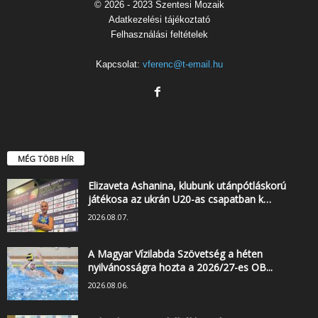
© 2026 - 2023 Szentesi Mozaik
Adatkezelési tájékoztató
Felhasználási feltételek
Kapcsolat:
vferenc@t-email.hu
MÉG TÖBB HÍR
Elizaveta Ashanina, klubunk utánpótláskorú
játékosa az ukrán U20-as csapatban k…
2026.08.07.
A Magyar Vízilabda Szövetség a héten
nyilvánosságra hozta a 2026/27-es OB...
2026.08.06.