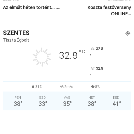
Az elmúlt héten történt……..
Koszta festőverseny
ONLINE…
SZENTES
Tiszta Égbolt
32.8
°
C
32.8
°
32.8
°
31%
2m/s
8%
PÉN
SZO
VAS
HÉT
KED
38
°
33
°
35
°
38
°
41
°