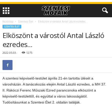
Kezdőlap
Szentesi Élet
Elköszönt a várostól Antal László ezredes…
SZENTESI ÉLET
Elköszönt a várostól Antal László
ezredes…
2022.05.03.
1275
A szentesi képviselő-testület április 21-én tartotta ülését a
városházán. A tanácskozás elején Antal László ezredes, a MH 37.
II. Rákóczi Ferenc Műszaki Ezred parancsnoka elköszönt a
képviselő-testülettől, és egyúttal a város lakosságától.
Tudósításunkat a Szentesi Élet 2. oldalán találják.