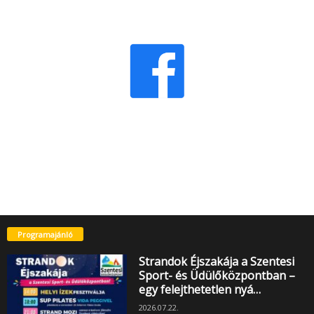
Programajánló
Strandok Éjszakája a Szentesi
Sport- és Üdülőközpontban –
egy felejthetetlen nyá…
2026.07.22.