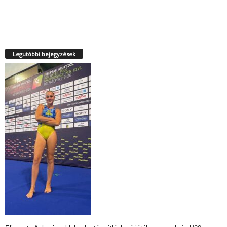
Legutóbbi bejegyzések