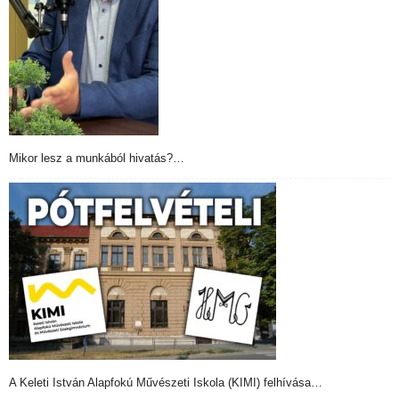
Mikor lesz a munkából hivatás?…
A Keleti István Alapfokú Művészeti Iskola (KIMI) felhívása…