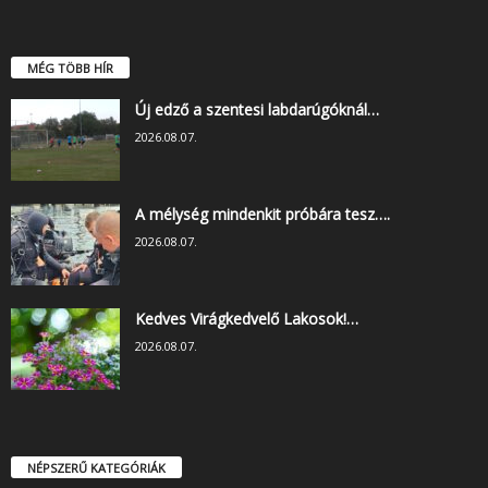
MÉG TÖBB HÍR
Új edző a szentesi labdarúgóknál…
2026.08.07.
A mélység mindenkit próbára tesz….
2026.08.07.
Kedves Virágkedvelő Lakosok!…
2026.08.07.
NÉPSZERŰ KATEGÓRIÁK