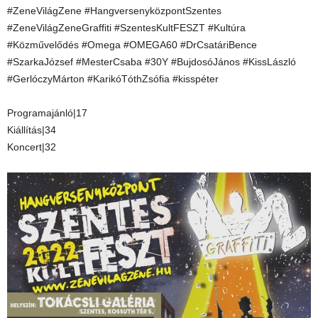
#ZeneVilágZene #HangversenyközpontSzentes
#ZeneVilágZeneGraffiti #SzentesKultFESZT #Kultúra
#Közművelődés #Omega #OMEGA60 #DrCsatáriBence
#SzarkaJózsef #MesterCsaba #30Y #BujdosóJános #KissLászló
#GerlóczyMárton #KarikóTóthZsófia #kisspéter
Programajánló|17
Kiállítás|34
Koncert|32