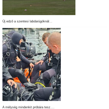
Új edző a szentesi labdarúgóknál…
A mélység mindenkit próbára tesz….