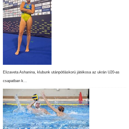
Elizaveta Ashanina, klubunk utánpótláskorú játékosa az ukrán U20-as
csapatban k…