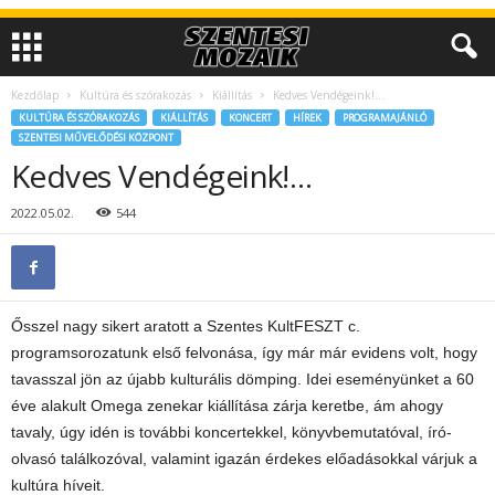
Kezdőlap
Kultúra és szórakozás
Kiállítás
Kedves Vendégeink!…
KULTÚRA ÉS SZÓRAKOZÁS
KIÁLLÍTÁS
KONCERT
HÍREK
PROGRAMAJÁNLÓ
SZENTESI MŰVELŐDÉSI KÖZPONT
Kedves Vendégeink!…
2022.05.02.
544
Ősszel nagy sikert aratott a Szentes KultFESZT c.
programsorozatunk első felvonása, így már már evidens volt, hogy
tavasszal jön az újabb kulturális dömping. Idei eseményünket a 60
éve alakult Omega zenekar kiállítása zárja keretbe, ám ahogy
tavaly, úgy idén is további koncertekkel, könyvbemutatóval, író-
olvasó találkozóval, valamint igazán érdekes előadásokkal várjuk a
kultúra híveit.