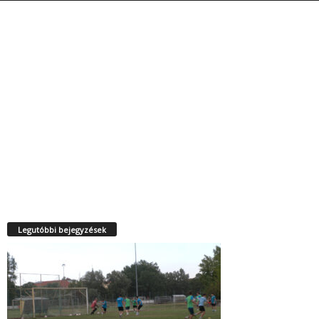
Legutóbbi bejegyzések