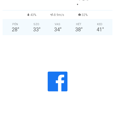
°
43%
8.9m/s
32%
PÉN
SZO
VAS
HÉT
KED
28
°
33
°
34
°
38
°
41
°