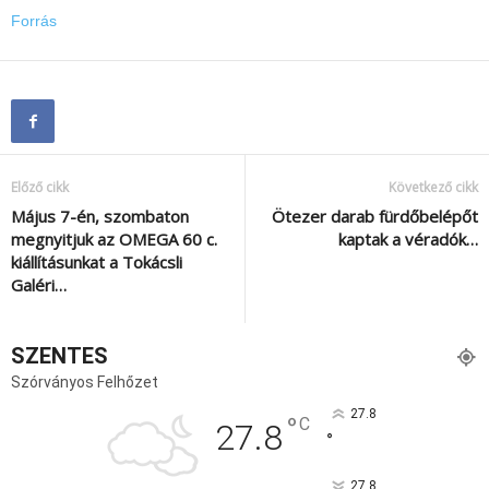
Forrás
Előző cikk
Következő cikk
Május 7-én, szombaton
Ötezer darab fürdőbelépőt
megnyitjuk az OMEGA 60 c.
kaptak a véradók…
kiállításunkat a Tokácsli
Galéri…
SZENTES
Szórványos Felhőzet
27.8
°
C
27.8
°
27.8