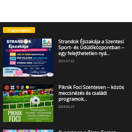
Programajánló
Strandok Éjszakája a Szentesi
Sport- és Üdülőközpontban –
egy felejthetetlen nyá…
2026.07.22.
Piknik Foci Szentesen – közös
meccsnézés és családi
programok…
2026.06.23.