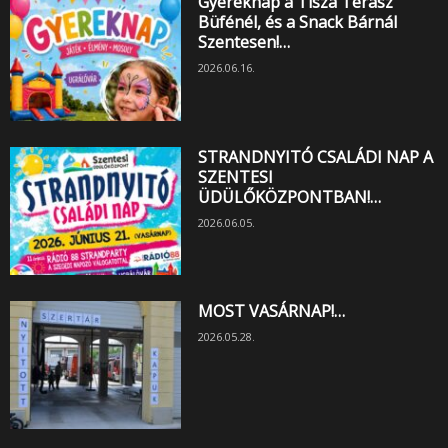
Gyereknap a Tisza Terasz
Büfénél, és a Snack Bárnál
Szentesen!…
2026.06.16.
STRANDNYITÓ CSALÁDI NAP A
SZENTESI
ÜDÜLŐKÖZPONTBAN!…
2026.06.05.
MOST VASÁRNAP!…
2026.05.28.