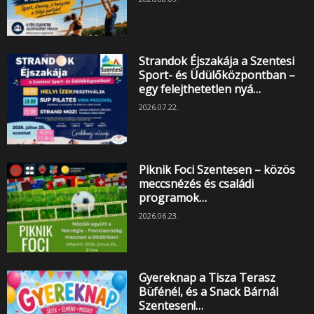
Strandok Éjszakája a Szentesi
Sport- és Üdülőközpontban –
egy felejthetetlen nyá…
2026.07.22.
Piknik Foci Szentesen – közös
meccsnézés és családi
programok…
2026.06.23.
Gyereknap a Tisza Terasz
Büfénél, és a Snack Bárnál
Szentesen!…