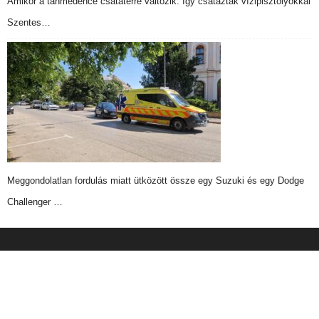
Amikor a tanmedence csatatérré változik: Így csatáztak vízipisztolyokkal
Szentes…
Meggondolatlan fordulás miatt ütközött össze egy Suzuki és egy Dodge
Challenger …