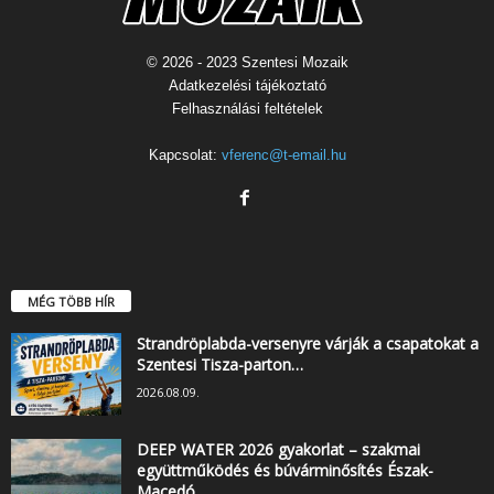
© 2026 - 2023 Szentesi Mozaik
Adatkezelési tájékoztató
Felhasználási feltételek
Kapcsolat:
vferenc@t-email.hu
MÉG TÖBB HÍR
Strandröplabda-versenyre várják a csapatokat a
Szentesi Tisza-parton…
2026.08.09.
DEEP WATER 2026 gyakorlat – szakmai
együttműködés és búvárminősítés Észak-
Macedó…