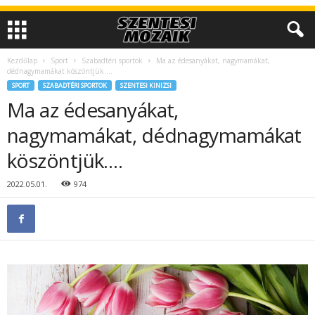
Kezdőlap
Sport
Szabadtéri sportok
Ma az édesanyákat, nagymamákat,
dédnagymamákat köszöntjük….
SPORT
SZABADTÉRI SPORTOK
SZENTESI KINIZSI
Ma az édesanyákat,
nagymamákat, dédnagymamákat
köszöntjük….
2022.05.01.
974