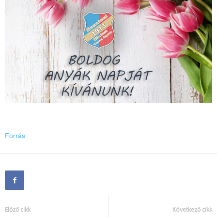
Forrás
Előző cikk
Következő cikk