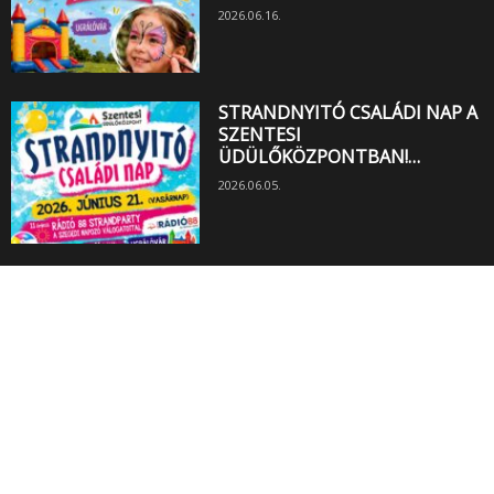
2026.06.16.
STRANDNYITÓ CSALÁDI NAP A
SZENTESI
ÜDÜLŐKÖZPONTBAN!…
2026.06.05.