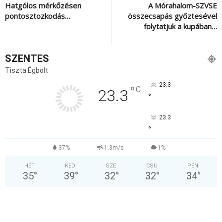
Hatgólos mérkőzésen
A Mórahalom-SZVSE
pontosztozkodás…
összecsapás győztesével
folytatjuk a kupában…
SZENTES
Tiszta Égbolt
23.3
°
C
23.3
°
23.3
°
37%
1.3m/s
1%
HÉT
KED
SZE
CSÜ
PÉN
35
°
39
°
32
°
32
°
34
°