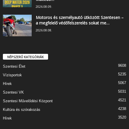
2026.08.09.
Motoros és személyautó ütközött Szentesen –
a megfelelő védőfelszerelés sokat me…
2026.08.08.
NÉPSZERŰ KATEGÓRIÁK
9608
Szentesi Élet
5235
Vízisportok
5067
Hírek
5031
Szentesi VK
4521
Szentesi Művelődési Központ
4238
Kultúra és szórakozás
3520
Hírek