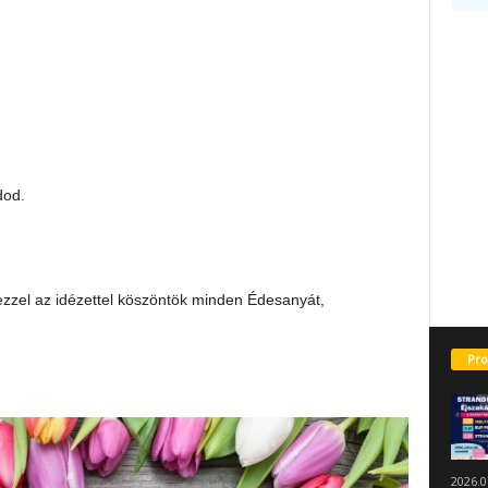
dod.
zel az idézettel köszöntök minden Édesanyát,
Pro
2026.0