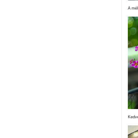
A mél
Kedve