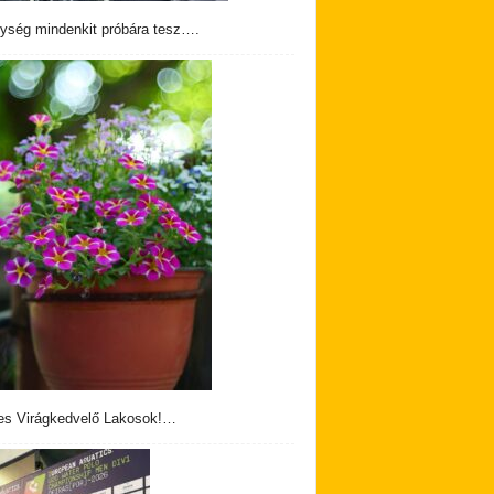
ység mindenkit próbára tesz….
s Virágkedvelő Lakosok!…