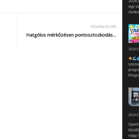
2026.0
egy vi
Arcfes
Következő cikk
Hatgólos mérkőzésen pontosztozkodás…
2026.0
szezo
progr
Progr
2026.0
Gyerm
tűzolt
nagy ö