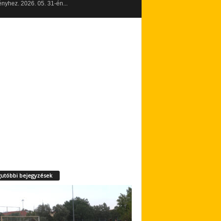
yhez. 2026. 05. 31-én...
utóbbi bejegyzések