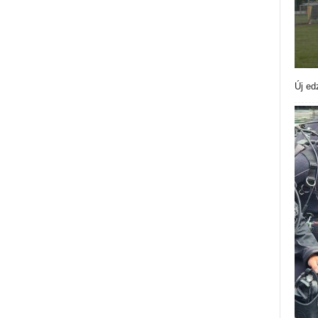
Új ed