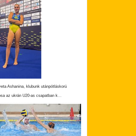
veta Ashanina, klubunk utánpótláskorú
osa az ukrán U20-as csapatban k…