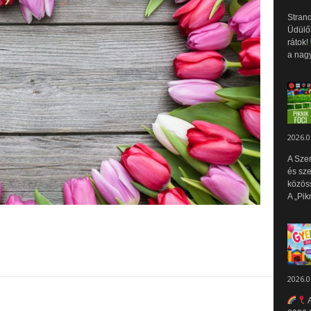
Strand
Üdülők
rátok!
a nagy
2026.0
A Sze
és sz
közös
A „Pik
2026.0
A