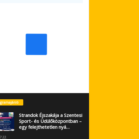
gramajánló
Strandok Éjszakája a Szentesi
Sport- és Üdülőközpontban –
egy felejthetetlen nyá…
7.22.