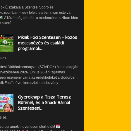
ok Éjszakája a Szentesi Sport- és
özpontban – egy felejthetetlen nyári este vár
A közönség döntött: a medencés moziban idén
 sikerű...
Piknik Foci Szentesen – közös
meccsnézés és családi
programok…
6.23.
ntesi Diákönkormányzat (SZÍVDÖK) ötlete alapján
ervezésében 2026. június 26-án izgalmas
ségi esemény várja az érdeklődőket a Gödörben.
nik Foci” névre keresztelt rendezvény...
Gyereknap a Tisza Terasz
Büfénél, és a Snack Bárnál
Szentesen!…
6.16.
 programok ingyenesen elérhetők!