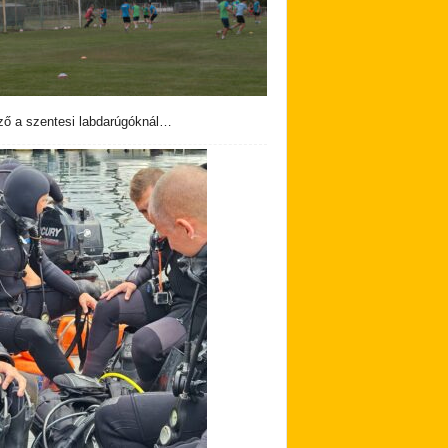
ző a szentesi labdarúgóknál…