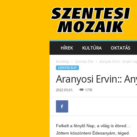
S
z
e
n
t
e
s
HÍREK
KULTÚRA
OKTATÁS
i
M
Kezdőlap
Szentesi Élet
Aranyosi Ervin:: Anyák na
o
SZENTESI ÉLET
z
Aranyosi Ervin:: A
a
i
k
2022.05.01.
1770
Felkelt a fénylő Nap, a világ is ébred…
Jöttem köszönteni Édesanyám, téged.