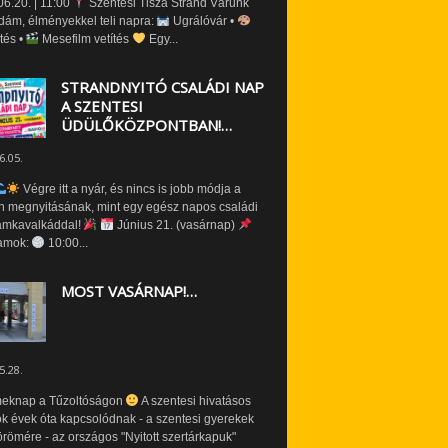
6.20. | 11:00
Szentesi Tisza Strand Várunk
dám, élményekkel teli napra:
Ugrálóvár •
tés •
Mesefilm vetítés
Egy...
STRANDNYITÓ CSALÁDI NAP
A SZENTESI
ÜDÜLŐKÖZPONTBAN!…
6.05.
Végre itt a nyár, és nincs is jobb módja a
n megnyitásának, mint egy egész napos családi
amkavalkáddal!
Június 21. (vasárnap)
amok:
10:00...
MOST VASÁRNAP!…
5.28.
eknap a Tűzoltóságon
A szentesi hivatásos
ók évek óta kapcsolódnak - a szentesi gyerekek
römére - az országos "Nyitott szertárkapuk"