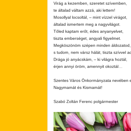
Virág a kezemben, szeretet szívemben,
te általad váltam azzá, aki lettem!
Mosollyal locsoltál, – mint vízzel virágot,
általad ismertem meg a nagyvilágot.
Tőled kaptam erőt, édes anyanyelvet,
tiszta emberséget, angyali figyelmet.
Megköszönöm szépen minden áldozatod,
s tudom, nem vársz hálát, tiszta szívvel a
Drága jó anyácskám, – ki világra hoztál,
érjen annyi öröm, amennyit okoztál…
Szentes Város Önkormányzata nevében ez
Nagymamát és Kismamát!
Szabó Zoltán Ferenc polgármester