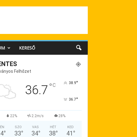
UM
KERESŐ
ENTES
ványos Felhőzet
°
38.9
°
C
36.7
°
36.7
22%
2.2m/s
28%
ÉN
SZO
VAS
HÉT
KED
34
°
33
°
34
°
38
°
41
°