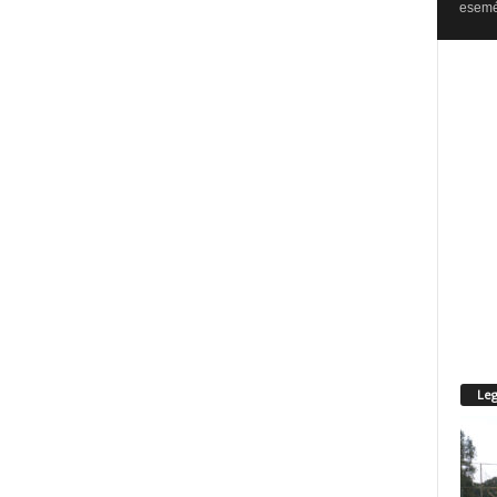
esemén
Leg