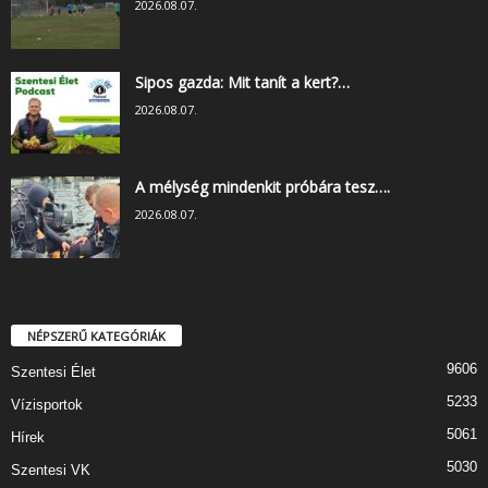
2026.08.07.
Sipos gazda: Mit tanít a kert?…
2026.08.07.
A mélység mindenkit próbára tesz….
2026.08.07.
NÉPSZERŰ KATEGÓRIÁK
9606
Szentesi Élet
5233
Vízisportok
5061
Hírek
5030
Szentesi VK