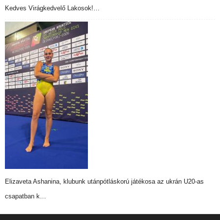
Kedves Virágkedvelő Lakosok!…
Elizaveta Ashanina, klubunk utánpótláskorú játékosa az ukrán U20-as
csapatban k…