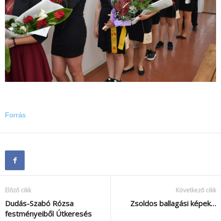
Forrás
Előző cikk
Következő cikk
Dudás-Szabó Rózsa
Zsoldos ballagási képek…
festményeiből Útkeresés