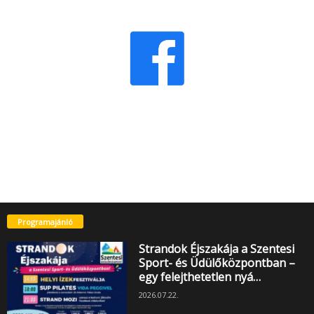
Programajánló
Strandok Éjszakája a Szentesi
Sport- és Üdülőközpontban –
egy felejthetetlen nyá…
2026.07.22.