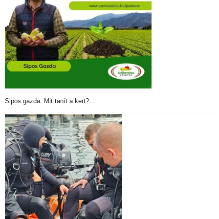
Sipos gazda: Mit tanít a kert?…