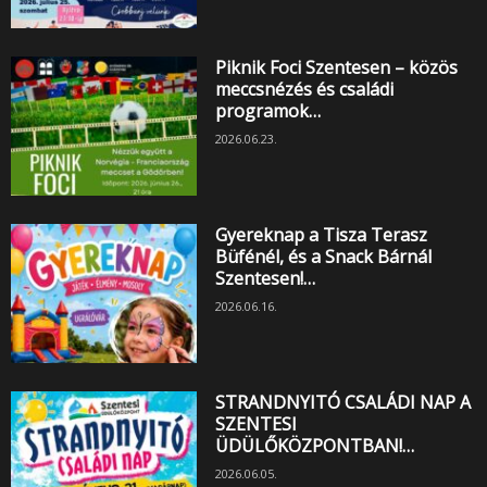
Piknik Foci Szentesen – közös
meccsnézés és családi
programok…
2026.06.23.
Gyereknap a Tisza Terasz
Büfénél, és a Snack Bárnál
Szentesen!…
2026.06.16.
STRANDNYITÓ CSALÁDI NAP A
SZENTESI
ÜDÜLŐKÖZPONTBAN!…
2026.06.05.