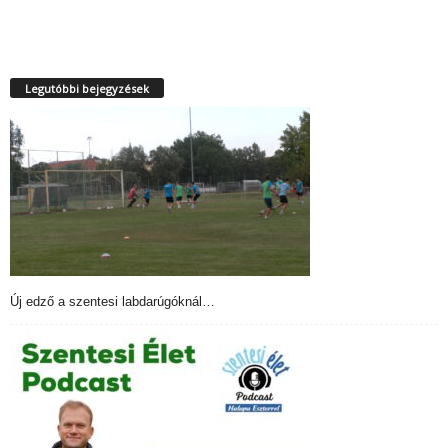
Legutóbbi bejegyzések
Új edző a szentesi labdarúgóknál…