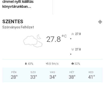
címmel nyílt kiállítás
könyvtárunkban….
SZENTES
Szórványos Felhőzet
27.8
°
C
27.8
°
27.8
°
43%
8.9m/s
32%
PÉN
SZO
VAS
HÉT
KED
28
°
33
°
34
°
38
°
41
°