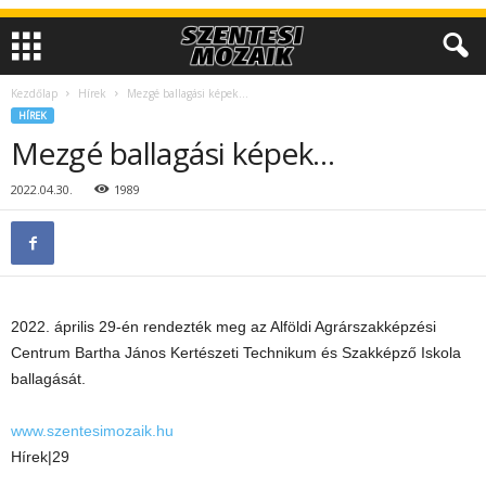
Kezdőlap
Hírek
Mezgé ballagási képek…
HÍREK
Mezgé ballagási képek…
2022.04.30.
1989
2022. április 29-én rendezték meg az Alföldi Agrárszakképzési
Centrum Bartha János Kertészeti Technikum és Szakképző Iskola
ballagását.
www.szentesimozaik.hu
Hírek|29