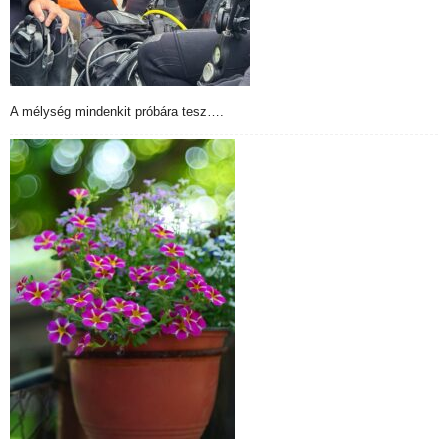
A mélység mindenkit próbára tesz….