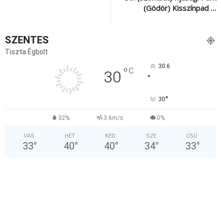
(Gödör) Kisszínpad …
SZENTES
Tiszta Égbolt
30.6
°
C
30
°
°
30
32%
3.6m/s
0%
VAS
HÉT
KED
SZE
CSÜ
33
°
40
°
40
°
34
°
33
°