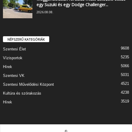
egy Suzuki és egy Dodge Challenger...
2026.08.08.
NÉPSZERŰ KATEGÓRIÁK
9608
Szentesi Élet
5235
Vízisportok
5066
Hírek
5031
Szentesi VK
4521
Szentesi Művelődési Központ
4238
Kultúra és szórakozás
3519
Hírek
©