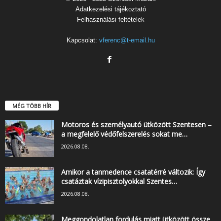
Adatkezelési tájékoztató
Felhasználási feltételek
Kapcsolat:
vferenc@t-email.hu
MÉG TÖBB HÍR
Motoros és személyautó ütközött Szentesen –
a megfelelő védőfelszerelés sokat me…
2026.08.08.
Amikor a tanmedence csatatérré változik: Így
csatáztak vízipisztolyokkal Szentes…
2026.08.08.
Meggondolatlan fordulás miatt ütközött össze