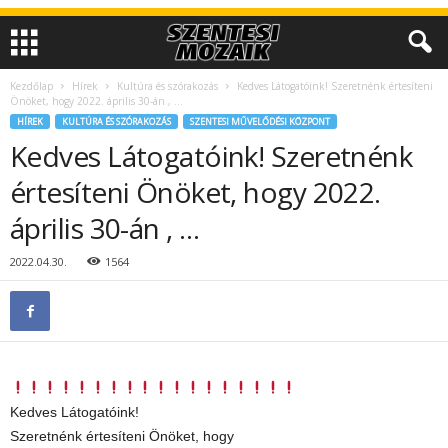
Kezdőlap
Hírek
Kultúra és szórakozás
Kedves Látogatóink! Szeretnénk értesíteni
Önöket, hogy 2022. április 30-án , …
HÍREK
KULTÚRA ÉS SZÓRAKOZÁS
SZENTESI MŰVELŐDÉSI KÖZPONT
Kedves Látogatóink! Szeretnénk
értesíteni Önöket, hogy 2022.
április 30-án , …
2022.04.30.
1564
Kedves Látogatóink!
Szeretnénk értesíteni Önöket, hogy