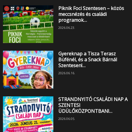
Piknik Foci Szentesen – közös
meccsnézés és családi
programok…
2026.06.23.
Gyereknap a Tisza Terasz
Büfénél, és a Snack Bárnál
Szentesen!…
2026.06.16.
STRANDNYITÓ CSALÁDI NAP A
SZENTESI
ÜDÜLŐKÖZPONTBAN!…
2026.06.05.