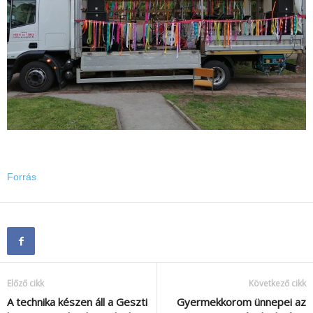
Forrás
Előző cikk
Következő cikk
A technika készen áll a Geszti
Gyermekkorom ünnepei az