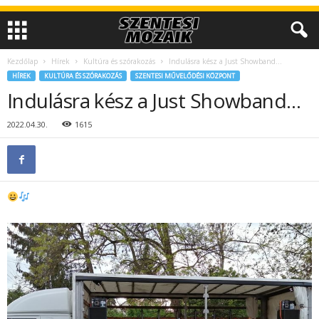
Kezdőlap
Hírek
Kultúra és szórakozás
Indulásra kész a Just Showband…
HÍREK
KULTÚRA ÉS SZÓRAKOZÁS
SZENTESI MŰVELŐDÉSI KÖZPONT
Indulásra kész a Just Showband…
2022.04.30.
1615