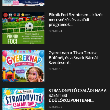
Piknik Foci Szentesen – közös
meccsnézés és családi
programok…
2026.06.23.
Gyereknap a Tisza Terasz
Büfénél, és a Snack Bárnál
Szentesen!…
2026.06.16.
STRANDNYITÓ CSALÁDI NAP A
SZENTESI
ÜDÜLŐKÖZPONTBAN!…
2026.06.05.