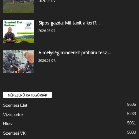
2026.08.07.
Sipos gazda: Mit tanít a kert?…
2026.08.07.
A mélység mindenkit próbára tesz….
2026.08.07.
NÉPSZERŰ KATEGÓRIÁK
9606
Szentesi Élet
5233
Vízisportok
5061
Hírek
5030
Szentesi VK