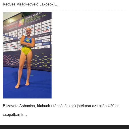
Kedves Virágkedvelő Lakosok!…
Elizaveta Ashanina, klubunk utánpótláskorú játékosa az ukrán U20-as
csapatban k…