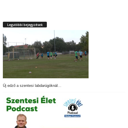
Legutóbbi bejegyzések
Új edző a szentesi labdarúgóknál…