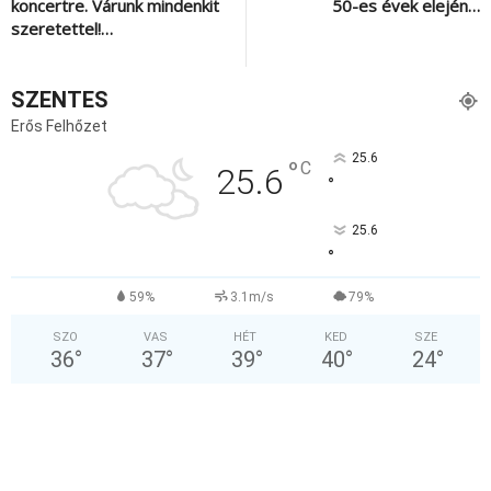
koncertre. Várunk mindenkit
50-es évek elején…
szeretettel!…
SZENTES
Erős Felhőzet
25.6
°
C
25.6
°
25.6
°
59%
3.1m/s
79%
SZO
VAS
HÉT
KED
SZE
36
°
37
°
39
°
40
°
24
°