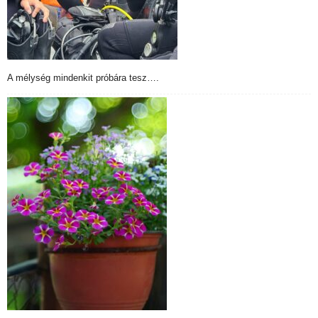
A mélység mindenkit próbára tesz….