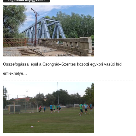
Összefogással épül a Csongrád–Szentes közötti egykori vasúti híd
emlékhelye…