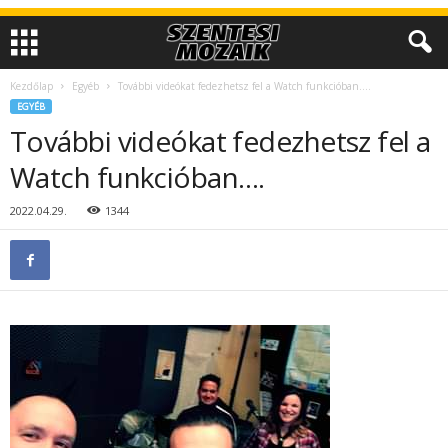
Kezdőlap
Egyéb
További videókat fedezhetsz fel a Watch funkcióban….
EGYÉB
További videókat fedezhetsz fel a
Watch funkcióban….
2022.04.29.
1344