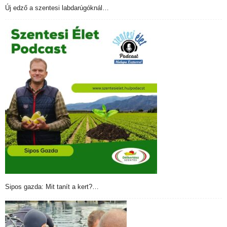
Új edző a szentesi labdarúgóknál…
Sipos gazda: Mit tanít a kert?…