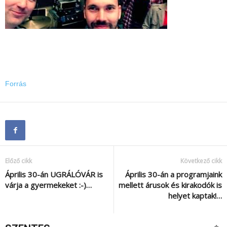
Forrás
Előző cikk
Következő cikk
Április 30-án UGRÁLÓVÁR is
Április 30-án a programjaink
várja a gyermekeket :-)…
mellett árusok és kirakodók is
helyet kaptak!…