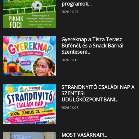
programok…
2026.06.23.
Gyereknap a Tisza Terasz
Büfénél, és a Snack Bárnál
Szentesen!…
2026.06.16.
STRANDNYITÓ CSALÁDI NAP A
SZENTESI
ÜDÜLŐKÖZPONTBAN!…
2026.06.05.
MOST VASÁRNAP!…