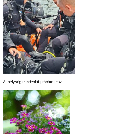
A mélység mindenkit próbára tesz….