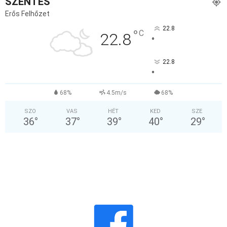
SZENTES
Erős Felhőzet
22.8
°
C
22.8
°
22.8
°
68%
4.5m/s
68%
SZO
VAS
HÉT
KED
SZE
36
°
37
°
39
°
40
°
29
°