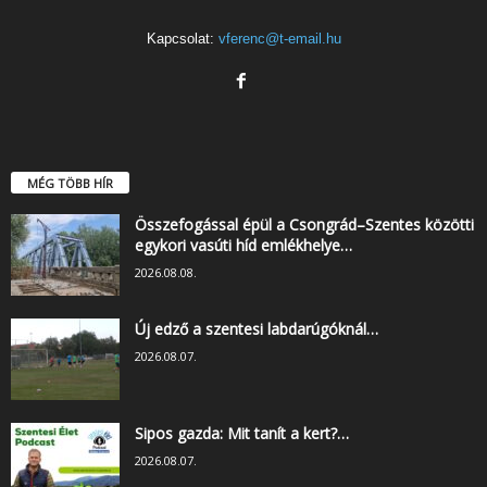
Kapcsolat:
vferenc@t-email.hu
MÉG TÖBB HÍR
Összefogással épül a Csongrád–Szentes közötti
egykori vasúti híd emlékhelye…
2026.08.08.
Új edző a szentesi labdarúgóknál…
2026.08.07.
Sipos gazda: Mit tanít a kert?…
2026.08.07.