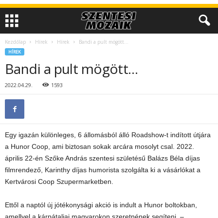
Kezdőlap
Hírek
Hírek
Bandi a pult mögött…
HÍREK
Bandi a pult mögött…
2022.04.29.
1593
Egy igazán különleges, 6 állomásból álló Roadshow-t indított útjára
a Hunor Coop, ami biztosan sokak arcára mosolyt csal. 2022.
április 22-én Szőke András szentesi születésű Balázs Béla díjas
filmrendező, Karinthy díjas humorista szolgálta ki a vásárlókat a
Kertvárosi Coop Szupermarketben.
Ettől a naptól új jótékonysági akció is indult a Hunor boltokban,
amellyel a kárpátaljai magyarokon szeretnének segíteni. –