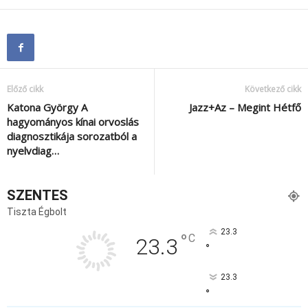
Előző cikk
Következő cikk
Katona György A
Jazz+Az – Megint Hétfő
hagyományos kínai orvoslás
diagnosztikája sorozatból a
nyelvdiag…
SZENTES
Tiszta Égbolt
23.3
°
C
23.3
°
23.3
°