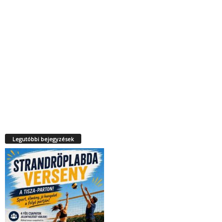
Legutóbbi bejegyzések