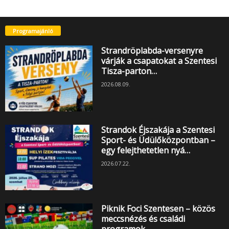
Programajánló
Strandröplabda-versenyre
várják a csapatokat a Szentesi
Tisza-parton…
2026.08.09.
Strandok Éjszakája a Szentesi
Sport- és Üdülőközpontban –
egy felejthetetlen nyá…
2026.07.22.
Piknik Foci Szentesen – közös
meccsnézés és családi
programok…