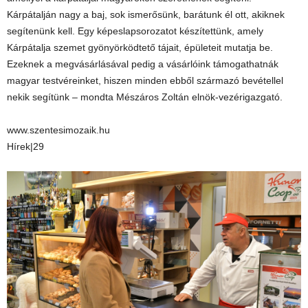
Kárpátalján nagy a baj, sok ismerősünk, barátunk él ott, akiknek
segítenünk kell. Egy képeslapsorozatot készítettünk, amely
Kárpátalja szemet gyönyörködtető tájait, épületeit mutatja be.
Ezeknek a megvásárlásával pedig a vásárlóink támogathatnák
magyar testvéreinket, hiszen minden ebből származó bevétellel
nekik segítünk – mondta Mészáros Zoltán elnök-vezérigazgató.
www.szentesimozaik.hu
Hírek|29