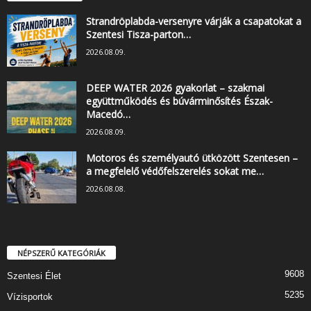
Strandröplabda-versenyre várják a csapatokat a
Szentesi Tisza-parton…
2026.08.09.
DEEP WATER 2026 gyakorlat – szakmai
együttműködés és búvárminősítés Észak-
Macedó…
2026.08.09.
Motoros és személyautó ütközött Szentesen –
a megfelelő védőfelszerelés sokat me…
2026.08.08.
NÉPSZERŰ KATEGÓRIÁK
9608
Szentesi Élet
5235
Vízisportok