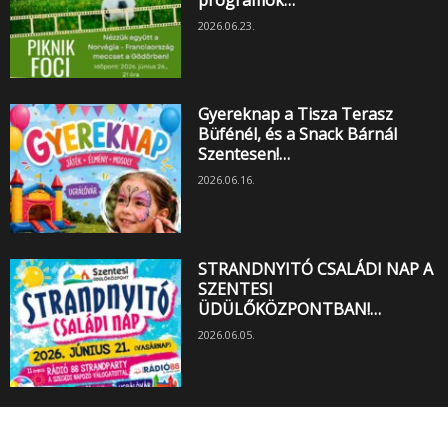
2026.06.23.
Gyereknap a Tisza Terasz
Büfénél, és a Snack Bárnál
Szentesen!…
2026.06.16.
STRANDNYITÓ CSALÁDI NAP A
SZENTESI
ÜDÜLŐKÖZPONTBAN!…
2026.06.05.