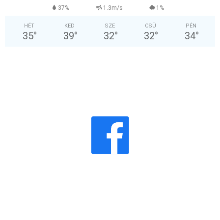
37%
1.3m/s
1%
HÉT
KED
SZE
CSÜ
PÉN
35
°
39
°
32
°
32
°
34
°