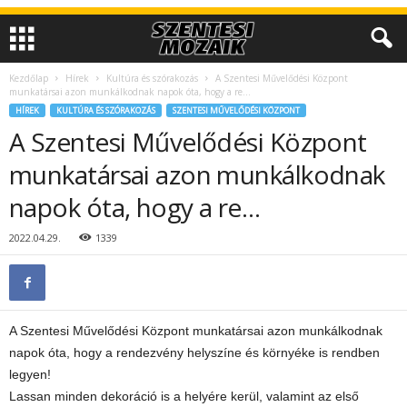
Kezdőlap
Hírek
Kultúra és szórakozás
A Szentesi Művelődési Központ
munkatársai azon munkálkodnak napok óta, hogy a re…
HÍREK
KULTÚRA ÉS SZÓRAKOZÁS
SZENTESI MŰVELŐDÉSI KÖZPONT
A Szentesi Művelődési Központ
munkatársai azon munkálkodnak
napok óta, hogy a re…
2022.04.29.
1339
A Szentesi Művelődési Központ munkatársai azon munkálkodnak
napok óta, hogy a rendezvény helyszíne és környéke is rendben
legyen!
Lassan minden dekoráció is a helyére kerül, valamint az első