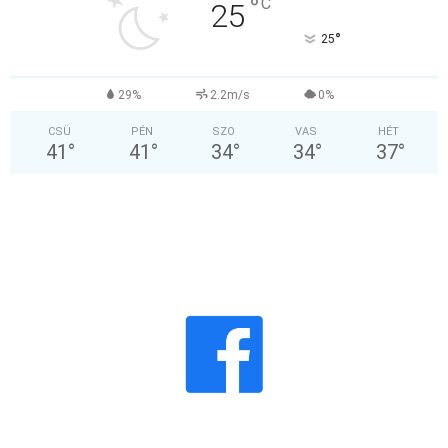
°
C
25
°
25
29%
2.2m/s
0%
CSÜ
PÉN
SZO
VAS
HÉT
41
°
41
°
34
°
34
°
37
°