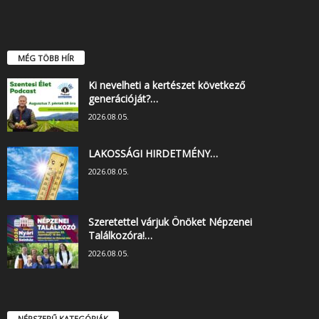
MÉG TÖBB HÍR
Ki nevelheti a kertészet következő
generációját?…
2026.08.05.
LAKOSSÁGI HIRDETMÉNY…
2026.08.05.
Szeretettel várjuk Önöket Népzenei
Találkozóra!…
2026.08.05.
NÉPSZERŰ KATEGÓRIÁK