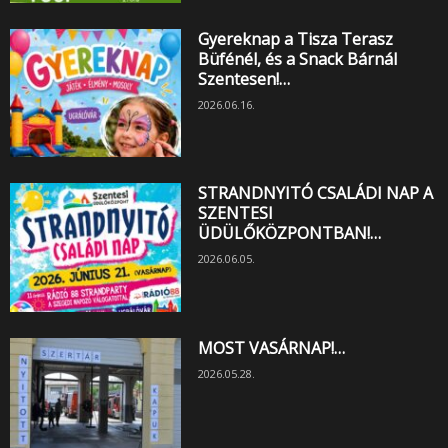
Gyereknap a Tisza Terasz
Büfénél, és a Snack Bárnál
Szentesen!…
2026.06.16.
STRANDNYITÓ CSALÁDI NAP A
SZENTESI
ÜDÜLŐKÖZPONTBAN!…
2026.06.05.
MOST VASÁRNAP!…
2026.05.28.