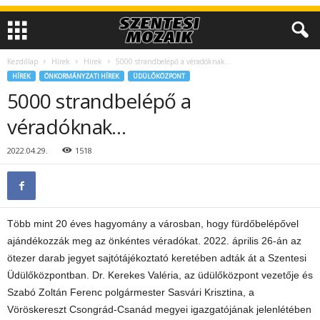
Kezdőlap
Hírek
Hírek
5000 strandbelépő a véradóknak…
HÍREK
ÖNKORMÁNYZATI HÍREK
ÜDÜLŐKÖZPONT
5000 strandbelépő a
véradóknak…
2022.04.29.
1518
Több mint 20 éves hagyomány a városban, hogy fürdőbelépővel
ajándékozzák meg az önkéntes véradókat. 2022. április 26-án az
ötezer darab jegyet sajtótájékoztató keretében adták át a Szentesi
Üdülőközpontban. Dr. Kerekes Valéria, az üdülőközpont vezetője és
Szabó Zoltán Ferenc polgármester Sasvári Krisztina, a
Vöröskereszt Csongrád-Csanád megyei igazgatójának jelenlétében