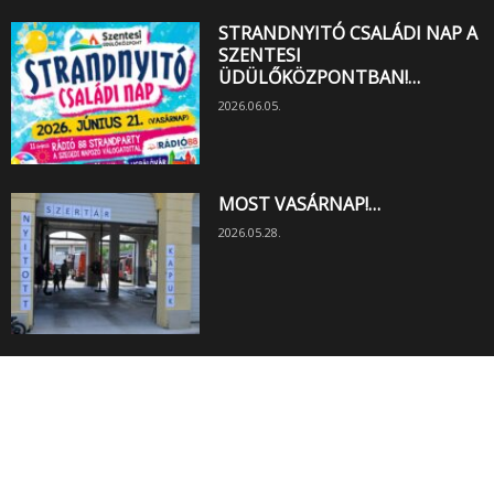
STRANDNYITÓ CSALÁDI NAP A
SZENTESI
ÜDÜLŐKÖZPONTBAN!…
2026.06.05.
MOST VASÁRNAP!…
2026.05.28.