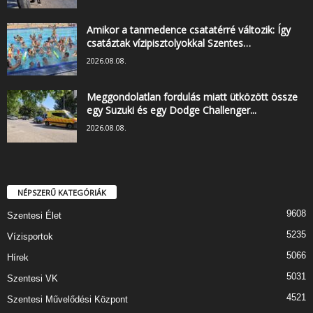
Amikor a tanmedence csatatérré változik: Így
csatáztak vízipisztolyokkal Szentes…
2026.08.08.
Meggondolatlan fordulás miatt ütközött össze
egy Suzuki és egy Dodge Challenger...
2026.08.08.
NÉPSZERŰ KATEGÓRIÁK
9608
Szentesi Élet
5235
Vízisportok
5066
Hírek
5031
Szentesi VK
4521
Szentesi Művelődési Központ