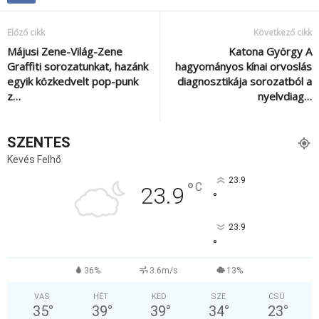
Előző cikk
Következő cikk
Májusi Zene-Világ-Zene
Katona György A
Graffiti sorozatunkat, hazánk
hagyományos kínai orvoslás
egyik közkedvelt pop-punk
diagnosztikája sorozatból a
z…
nyelvdiag…
SZENTES
Kevés Felhő
23.9
°
C
23.9
°
23.9
°
36%
3.6m/s
13%
VAS
HÉT
KED
SZE
CSÜ
35
°
39
°
39
°
34
°
23
°