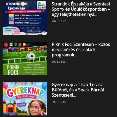
Strandok Éjszakája a Szentesi
Sport- és Üdülőközpontban –
egy felejthetetlen nyá…
2026.07.22.
Piknik Foci Szentesen – közös
meccsnézés és családi
programok…
2026.06.23.
Gyereknap a Tisza Terasz
Büfénél, és a Snack Bárnál
Szentesen!…
2026.06.16.