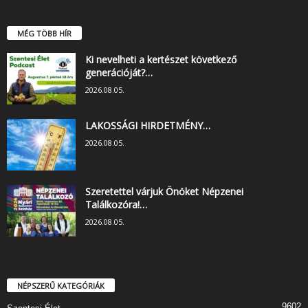
MÉG TÖBB HÍR
Ki nevelheti a kertészet következő
generációját?…
2026.08.05.
LAKOSSÁGI HIRDETMÉNY…
2026.08.05.
Szeretettel várjuk Önöket Népzenei
Találkozóra!…
2026.08.05.
NÉPSZERŰ KATEGÓRIÁK
9602