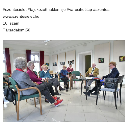
#szentesielet #tajekozottnaklennijo #varosihetilap #szentes
www.szentesielet.hu
16. szám
Társadalom|50