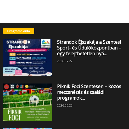
Programajánló
Strandok Éjszakája a Szentesi
Sport- és Üdülőközpontban –
egy felejthetetlen nyá…
2026.07.22.
Piknik Foci Szentesen – közös
meccsnézés és családi
programok…
2026.06.23.