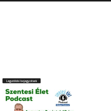
Legutóbbi bejegyzések