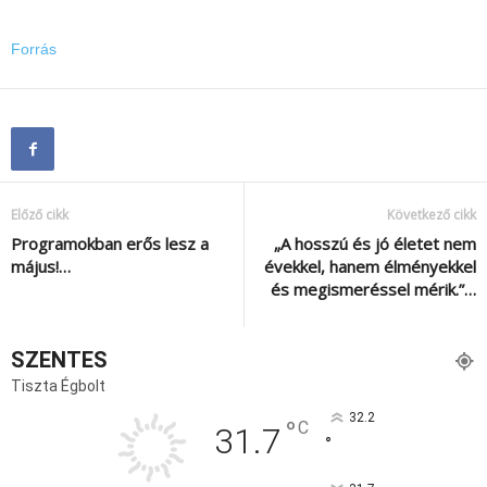
Forrás
Előző cikk
Következő cikk
Programokban erős lesz a
„A hosszú és jó életet nem
május!…
évekkel, hanem élményekkel
és megismeréssel mérik.”…
SZENTES
Tiszta Égbolt
32.2
°
C
31.7
°