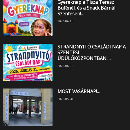
Gyereknap a Tisza Terasz
Büfénél, és a Snack Bárnál
Szentesen!…
2026.06.16.
STRANDNYITÓ CSALÁDI NAP A
SZENTESI
ÜDÜLŐKÖZPONTBAN!…
2026.06.05.
MOST VASÁRNAP!…
2026.05.28.