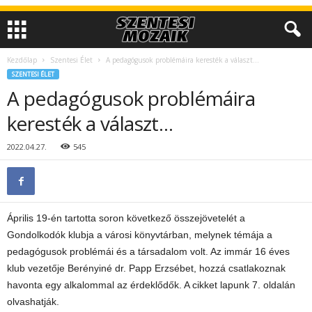
Kezdőlap
Szentesi Élet
A pedagógusok problémáira keresték a választ…
SZENTESI ÉLET
A pedagógusok problémáira
keresték a választ…
2022.04.27.
545
Április 19-én tartotta soron következő összejövetelét a
Gondolkodók klubja a városi könyvtárban, melynek témája a
pedagógusok problémái és a társadalom volt. Az immár 16 éves
klub vezetője Berényiné dr. Papp Erzsébet, hozzá csatlakoznak
havonta egy alkalommal az érdeklődők. A cikket lapunk 7. oldalán
olvashatják.