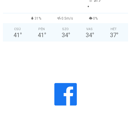
31.7
°
31%
0.5m/s
0%
CSÜ
PÉN
SZO
VAS
HÉT
41
°
41
°
34
°
34
°
37
°