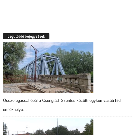
Legutóbbi bejegyzések
Összefogással épül a Csongrád–Szentes közötti egykori vasúti híd
emlékhelye…