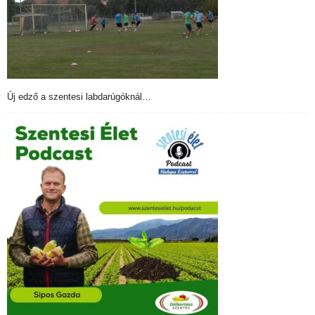
Új edző a szentesi labdarúgóknál…