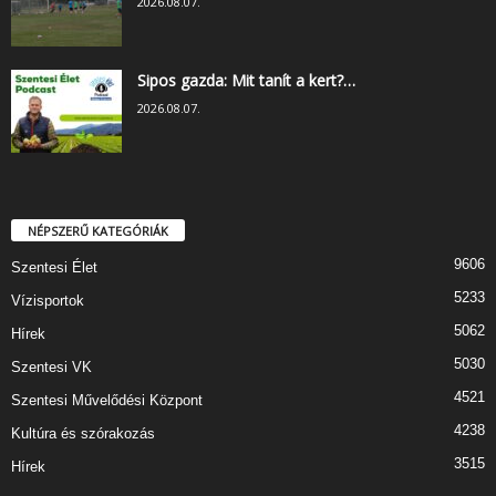
2026.08.07.
Sipos gazda: Mit tanít a kert?…
2026.08.07.
NÉPSZERŰ KATEGÓRIÁK
9606
Szentesi Élet
5233
Vízisportok
5062
Hírek
5030
Szentesi VK
4521
Szentesi Művelődési Központ
4238
Kultúra és szórakozás
3515
Hírek