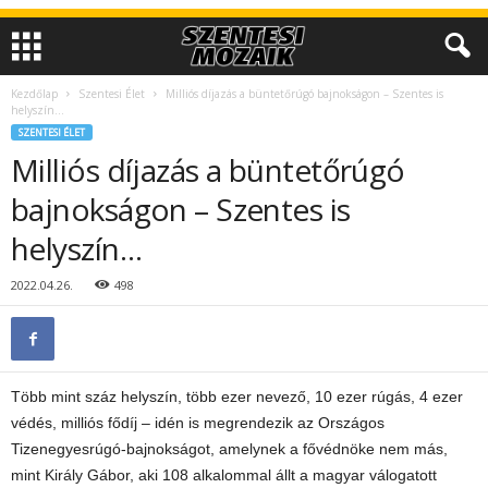
Kezdőlap
Szentesi Élet
Milliós díjazás a büntetőrúgó bajnokságon – Szentes is
helyszín…
SZENTESI ÉLET
Milliós díjazás a büntetőrúgó
bajnokságon – Szentes is
helyszín…
2022.04.26.
498
Több mint száz helyszín, több ezer nevező, 10 ezer rúgás, 4 ezer
védés, milliós fődíj – idén is megrendezik az Országos
Tizenegyesrúgó-bajnokságot, amelynek a fővédnöke nem más,
mint Király Gábor, aki 108 alkalommal állt a magyar válogatott