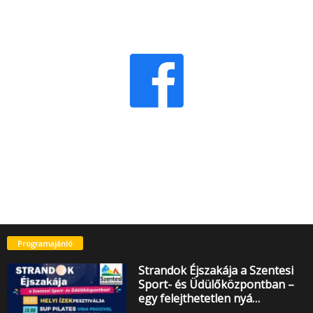
Programajánló
Strandok Éjszakája a Szentesi
Sport- és Üdülőközpontban –
egy felejthetetlen nyá…