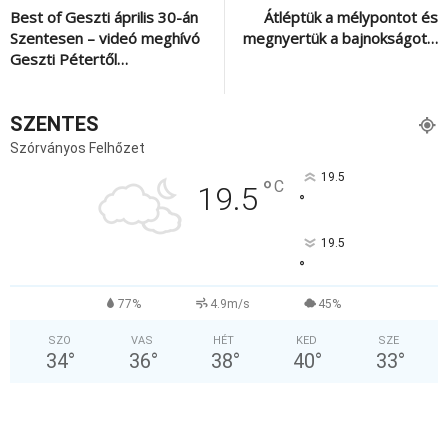
Best of Geszti április 30-án
Átléptük a mélypontot és
Szentesen – videó meghívó
megnyertük a bajnokságot…
Geszti Pétertől…
SZENTES
Szórványos Felhőzet
19.5
°
C
19.5
°
19.5
°
77%
4.9m/s
45%
SZO
VAS
HÉT
KED
SZE
34
°
36
°
38
°
40
°
33
°