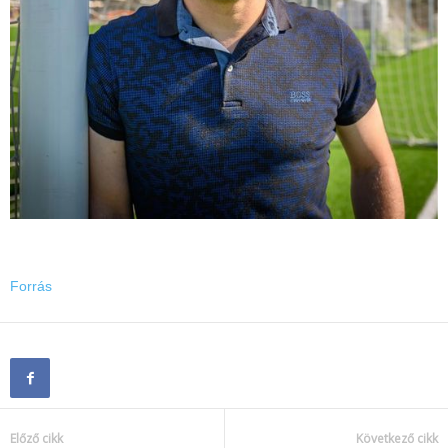
Forrás
Előző cikk
Következő cikk