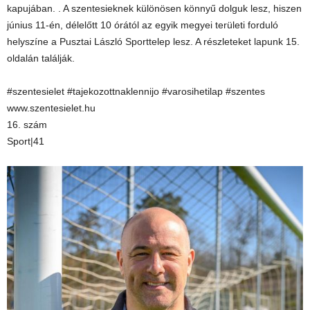
kapujában. . A szentesieknek különösen könnyű dolguk lesz, hiszen
június 11-én, délelőtt 10 órától az egyik megyei területi forduló
helyszíne a Pusztai László Sporttelep lesz. A részleteket lapunk 15.
oldalán találják.
#szentesielet #tajekozottnaklennijo #varosihetilap #szentes
www.szentesielet.hu
16. szám
Sport|41