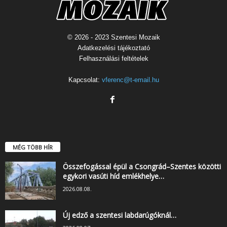
© 2026 - 2023 Szentesi Mozaik
Adatkezelési tájékoztató
Felhasználási feltételek
Kapcsolat:
vferenc@t-email.hu
MÉG TÖBB HÍR
Összefogással épül a Csongrád–Szentes közötti
egykori vasúti híd emlékhelye…
2026.08.08.
Új edző a szentesi labdarúgóknál…