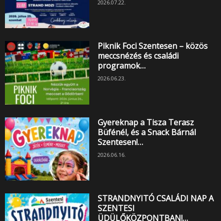
2026.07.22.
Piknik Foci Szentesen – közös
meccsnézés és családi
programok…
2026.06.23.
Gyereknap a Tisza Terasz
Büfénél, és a Snack Bárnál
Szentesen!…
2026.06.16.
STRANDNYITÓ CSALÁDI NAP A
SZENTESI
ÜDÜLŐKÖZPONTBAN!…